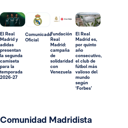
El Real
Fundación
El Real
Comunicado
Madrid y
Real
Madrid es,
Oficial
adidas
Madrid:
por quinto
presentan
campaña
año
la segunda
de
consecutivo,
camiseta
solidaridad
el club de
para la
con
fútbol más
temporada
Venezuela
valioso del
2026-27
mundo
según
‘Forbes’
Comunidad Madridista