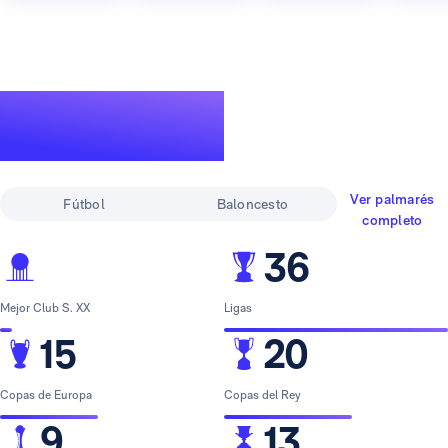
Un palmarés de
leyenda
Ver palmarés
Fútbol
Baloncesto
completo
36
Mejor Club S. XX
Ligas
15
20
Copas de Europa
Copas del Rey
9
13