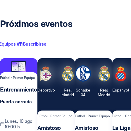
Próximos eventos
Equipos ( 1 )
Suscribirse
Fútbol · Primer Equipo
Entrenamiento
Deportivo
Real
Schalke
Real
Espanyol
Madrid
04
Madrid
Puerta cerrada
Fútbol · Primer Equipo
Fútbol · Primer Equipo
Fútbol · Pr
lunes, 10 ago,
10:00 h
Amistoso
Amistoso
La Liga