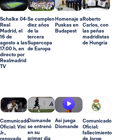
Schalke 04-
Se cumplen
Homenaje a
Roberto
Real
diez años
Puskas en
Carlos, con
Madrid, el
de la
Budapest
las peñas
16 de
tercera
madridistas
agosto a las
Supercopa
de Hungría
17:00 h, en
de Europa
directo por
Realmadrid
TV
Diomande
Así juega
Comunicado
Comunicado
se entrenó
Diomande
Oficial: Vini
Oficial:
en su
Jr.,
fallecimiento
primer día
renovado
de Jorge