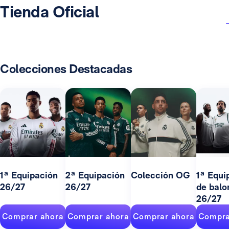
Tienda Oficial
Colecciones Destacadas
1ª Equipación
2ª Equipación
Colección OG
1ª Equi
26/27
26/27
de balo
26/27
Comprar ahora
Comprar ahora
Comprar ahora
Compra