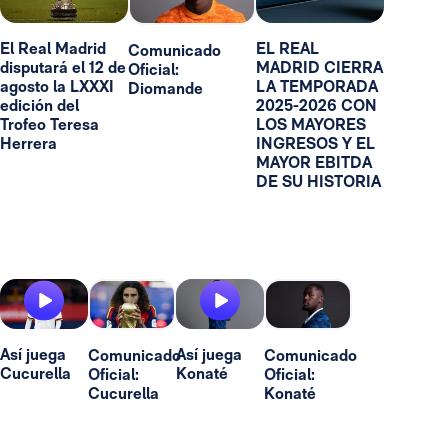
El Real Madrid
EL REAL
Comunicado
disputará el 12 de
MADRID CIERRA
Oficial:
agosto la LXXXI
LA TEMPORADA
Diomande
edición del
2025-2026 CON
Trofeo Teresa
LOS MAYORES
Herrera
INGRESOS Y EL
MAYOR EBITDA
DE SU HISTORIA
Así juega
Así juega
Comunicado
Comunicado
Cucurella
Konaté
Oficial:
Oficial:
Cucurella
Konaté