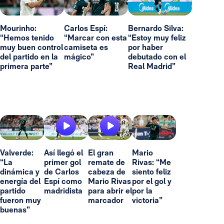
Mourinho:
Carlos Espí:
Bernardo Silva:
“Hemos tenido
“Marcar con esta
“Estoy muy feliz
muy buen control
camiseta es
por haber
del partido en la
mágico”
debutado con el
primera parte”
Real Madrid”
Valverde:
Así llegó el
El gran
Mario
“La
primer gol
remate de
Rivas: “Me
dinámica y
de Carlos
cabeza de
siento feliz
energía del
Espí como
Mario Rivas
por el gol y
partido
madridista
para abrir el
por la
fueron muy
marcador
victoria”
buenas”