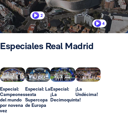
2
4
Especiales Real Madrid
Especial:
Especial: La
Especial:
¡La
Campeones
sexta
¡La
Undécima!
del mundo
Supercopa
Decimoquinta!
por novena
de Europa
vez