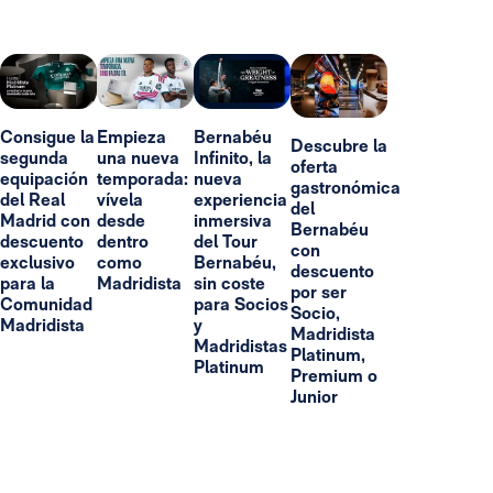
Consigue la
Empieza
Bernabéu
Descubre la
segunda
una nueva
Infinito, la
oferta
equipación
temporada:
nueva
gastronómica
del Real
vívela
experiencia
del
Madrid con
desde
inmersiva
Bernabéu
descuento
dentro
del Tour
con
exclusivo
como
Bernabéu,
descuento
para la
Madridista
sin coste
por ser
Comunidad
para Socios
Socio,
Madridista
y
Madridista
Madridistas
Platinum,
Platinum
Premium o
Junior