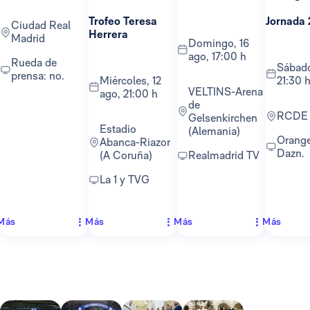
Trofeo Teresa
Jornada 
Ciudad Real
Herrera
Madrid
domingo, 16
ago, 17:00 h
Rueda de
sábado, 22 ago,
prensa: no.
miércoles, 12
21:30 
VELTINS-Arena
ago, 21:00 h
de
RCDE
Gelsenkirchen
Estadio
(Alemania)
Orange TV y
Abanca-Riazor
Dazn.
(A Coruña)
Realmadrid TV
La 1 y TVG
Más
Más
Más
Más