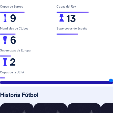
Copas de Europa
Copas del Rey
9
13
Mundiales de Clubes
Supercopas de España
6
Supercopas de Europa
2
Copas de la UEFA
Historia Fútbol