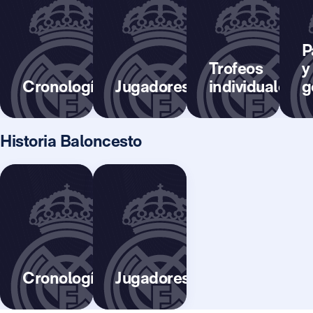
P
Trofeos
y
Cronología
Jugadores
individuales
g
Historia Baloncesto
Cronología
Jugadores