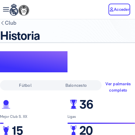
Acceder
Club
Historia
Un palmarés de
leyenda
Ver palmarés
Fútbol
Baloncesto
completo
36
Mejor Club S. XX
Ligas
15
20