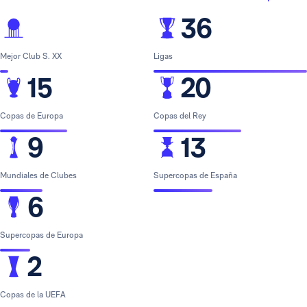
36
Mejor Club S. XX
Ligas
15
20
Copas de Europa
Copas del Rey
9
13
Mundiales de Clubes
Supercopas de España
6
Supercopas de Europa
2
Copas de la UEFA