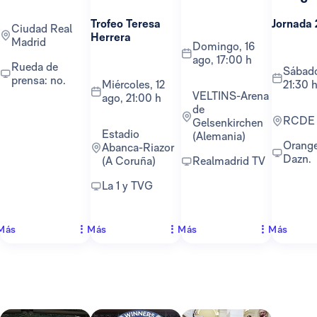
Trofeo Teresa
Jornada 
Ciudad Real
Herrera
Madrid
domingo, 16
ago, 17:00 h
Rueda de
sábado, 22 ago,
prensa: no.
miércoles, 12
21:30 
VELTINS-Arena
ago, 21:00 h
de
RCDE
Gelsenkirchen
Estadio
(Alemania)
Orange TV y
Abanca-Riazor
Dazn.
(A Coruña)
Realmadrid TV
La 1 y TVG
Más
Más
Más
Más