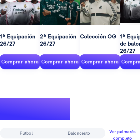
1ª Equipación
2ª Equipación
Colección OG
1ª Equi
26/27
26/27
de balo
26/27
Comprar ahora
Comprar ahora
Comprar ahora
Compra
Un palmarés de
leyenda
Ver palmarés
Fútbol
Baloncesto
completo