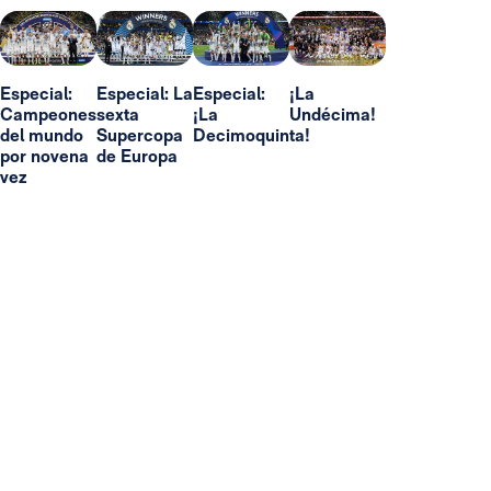
Especial:
Especial: La
Especial:
¡La
Campeones
sexta
¡La
Undécima!
del mundo
Supercopa
Decimoquinta!
por novena
de Europa
vez