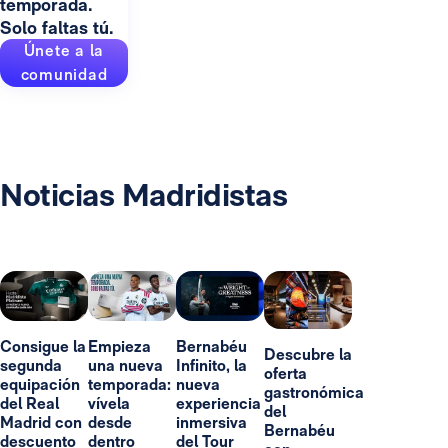
temporada.
Solo faltas tú.
Únete a la
comunidad
Noticias Madridistas
Consigue la
Empieza
Bernabéu
Descubre la
segunda
una nueva
Infinito, la
oferta
equipación
temporada:
nueva
gastronómica
del Real
vívela
experiencia
del
Madrid con
desde
inmersiva
Bernabéu
descuento
dentro
del Tour