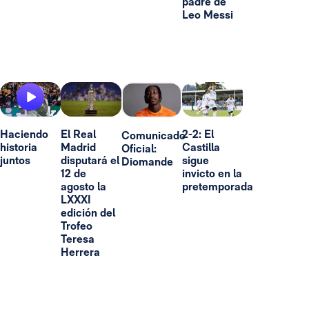
padre de
Leo Messi
Haciendo
El Real
2-2: El
Comunicado
historia
Madrid
Castilla
Oficial:
juntos
disputará el
sigue
Diomande
12 de
invicto en la
agosto la
pretemporada
LXXXI
edición del
Trofeo
Teresa
Herrera