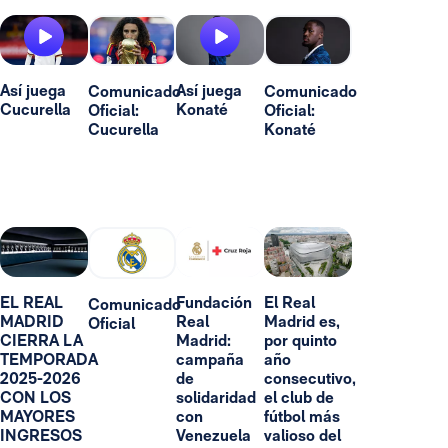
Así juega
Así juega
Comunicado
Comunicado
Cucurella
Konaté
Oficial:
Oficial:
Cucurella
Konaté
EL REAL
Fundación
El Real
Comunicado
MADRID
Real
Madrid es,
Oficial
CIERRA LA
Madrid:
por quinto
TEMPORADA
campaña
año
2025-2026
de
consecutivo,
CON LOS
solidaridad
el club de
MAYORES
con
fútbol más
INGRESOS
Venezuela
valioso del