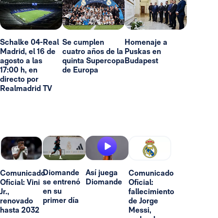
Schalke 04-Real
Se cumplen
Homenaje a
Madrid, el 16 de
cuatro años de la
Puskas en
agosto a las
quinta Supercopa
Budapest
17:00 h, en
de Europa
directo por
Realmadrid TV
Diomande
Así juega
Comunicado
Comunicado
se entrenó
Diomande
Oficial: Vini
Oficial:
en su
Jr.,
fallecimiento
primer día
renovado
de Jorge
hasta 2032
Messi,