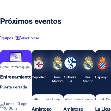
Próximos eventos
Equipos ( 1 )
Suscribirse
Fútbol · Primer Equipo
Entrenamiento
Deportivo
Real
Schalke
Real
Espanyol
Madrid
04
Madrid
Puerta cerrada
Fútbol · Primer Equipo
Fútbol · Primer Equipo
Fútbol · Pr
lunes, 10 ago,
10:00 h
Amistoso
Amistoso
La Liga