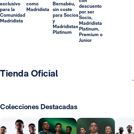
con
exclusivo
como
Bernabéu,
descuento
para la
Madridista
sin coste
por ser
Comunidad
para Socios
Socio,
Madridista
y
Madridista
Madridistas
Platinum,
Platinum
Premium o
Junior
Tienda Oficial
Colecciones Destacadas