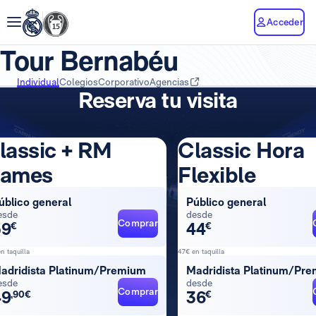
Acceder
Tour Bernabéu
Individual
Colegios
Corporativo
Agencias
Reserva tu visita
lassic + RM
Classic Hora
ames
Flexible
úblico general
Público general
esde
desde
Comprar
59
44
€
€
n taquilla
47€ en taquilla
adridista Platinum/Premium
Madridista Platinum/Pr
esde
desde
Comprar
49
36
,90€
€