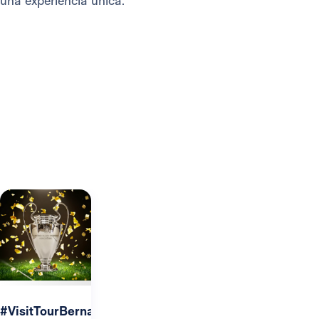
una experiencia única.
#VisitTourBernabeu