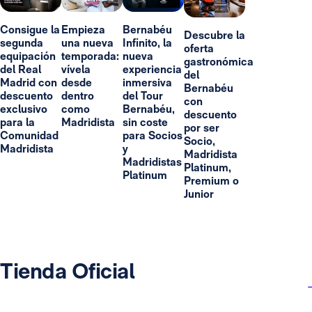
Consigue la
Empieza
Bernabéu
Descubre la
segunda
una nueva
Infinito, la
oferta
equipación
temporada:
nueva
gastronómica
del Real
vívela
experiencia
del
Madrid con
desde
inmersiva
Bernabéu
descuento
dentro
del Tour
con
exclusivo
como
Bernabéu,
descuento
para la
Madridista
sin coste
por ser
Comunidad
para Socios
Socio,
Madridista
y
Madridista
Madridistas
Platinum,
Platinum
Premium o
Junior
Tienda Oficial