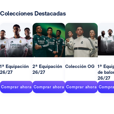
Colecciones Destacadas
1ª Equipación
2ª Equipación
Colección OG
1ª Equi
26/27
26/27
de balo
26/27
Comprar ahora
Comprar ahora
Comprar ahora
Compra