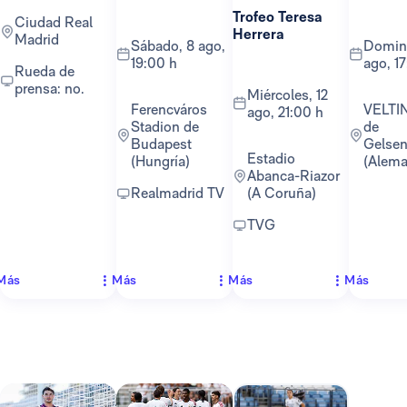
Trofeo Teresa
Ciudad Real
Herrera
Madrid
sábado, 8 ago,
domingo, 16
19:00 h
ago, 1
Rueda de
prensa: no.
miércoles, 12
Ferencváros
VELTINS-Arena
ago, 21:00 h
Stadion de
de
Budapest
Gelsen
Estadio
(Hungría)
(Alema
Abanca-Riazor
Realmadrid TV
(A Coruña)
TVG
Más
Más
Más
Más