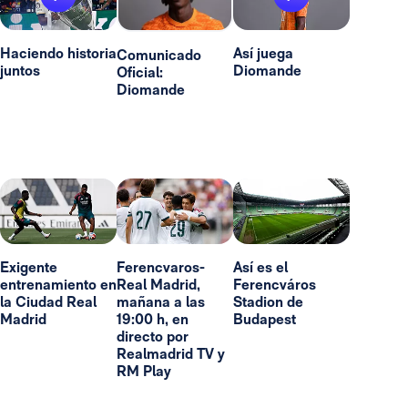
Haciendo historia
Así juega
Comunicado
juntos
Diomande
Oficial:
Diomande
Exigente
Ferencvaros-
Así es el
entrenamiento en
Real Madrid,
Ferencváros
la Ciudad Real
mañana a las
Stadion de
Madrid
19:00 h, en
Budapest
directo por
Realmadrid TV y
RM Play