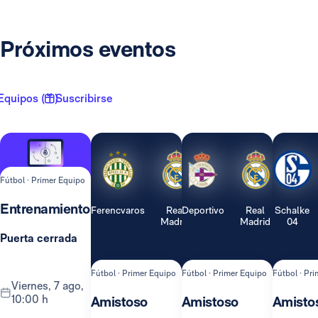
Próximos eventos
Equipos ( 1 )
Suscribirse
Fútbol · Primer Equipo
Entrenamiento
Ferencvaros
Real
Deportivo
Real
Schalke
Madrid
Madrid
04
Puerta cerrada
Fútbol · Primer Equipo
Fútbol · Primer Equipo
Fútbol · Pr
viernes, 7 ago,
10:00 h
Amistoso
Amistoso
Amisto