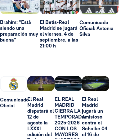
Brahim: “Está
El Betis-Real
Comunicado
siendo una
Madrid se jugará
Oficial: Antonia
preparación muy
el viernes, 4 de
Silva
buena”
septiembre, a las
21:00 h
El Real
EL REAL
El Real
Comunicado
Madrid
MADRID
Madrid
Oficial
disputará el
CIERRA LA
jugará un
12 de
TEMPORADA
amistoso
agosto la
2025-2026
contra el
LXXXI
CON LOS
Schalke 04
edición del
MAYORES
el 16 de