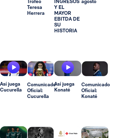
Trofeo
INGRESOS
agosto
Teresa
Y EL
Herrera
MAYOR
EBITDA DE
SU
HISTORIA
Así juega
Así juega
Comunicado
Comunicado
Cucurella
Konaté
Oficial:
Oficial:
Cucurella
Konaté