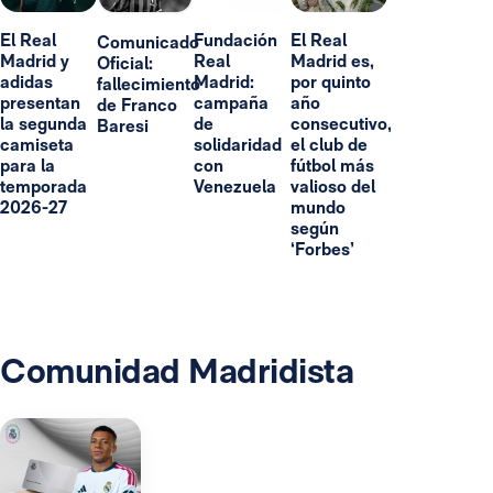
El Real
Fundación
El Real
Comunicado
Madrid y
Real
Madrid es,
Oficial:
adidas
Madrid:
por quinto
fallecimiento
presentan
campaña
año
de Franco
la segunda
de
consecutivo,
Baresi
camiseta
solidaridad
el club de
para la
con
fútbol más
temporada
Venezuela
valioso del
2026-27
mundo
según
‘Forbes’
Comunidad Madridista