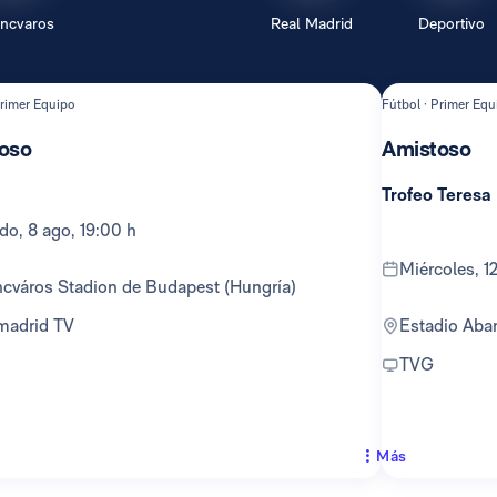
encvaros
Real Madrid
Deportivo
Primer Equipo
Fútbol · Primer Equ
oso
Amistoso
Trofeo Teresa
ado, 8 ago, 19:00 h
miércoles, 
encváros Stadion de Budapest (Hungría)
lmadrid TV
Estadio Ab
TVG
Más