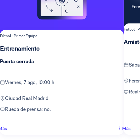
Fer
Fútbol · 
Fútbol · Primer Equipo
Amist
Entrenamiento
Puerta cerrada
sáb
Fer
viernes, 7 ago, 10:00 h
Rea
Ciudad Real Madrid
Rueda de prensa: no.
Más
Más