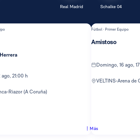
Real Madrid
Schalke 04
ipo
Fútbol · Primer Equipo
Amistoso
 Herrera
domingo, 16 ago, 1
12 ago, 21:00 h
VELTINS-Arena de 
anca-Riazor (A Coruña)
Más