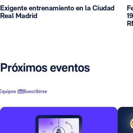
Exigente entrenamiento en la Ciudad
F
Real Madrid
19
R
Próximos eventos
Equipos ( 1 )
Suscribirse