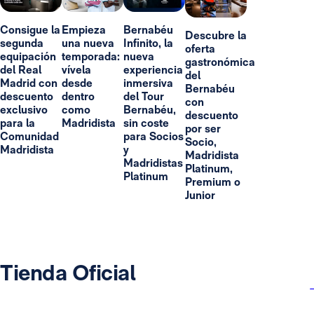
Consigue la
Empieza
Bernabéu
Descubre la
segunda
una nueva
Infinito, la
oferta
equipación
temporada:
nueva
gastronómica
del Real
vívela
experiencia
del
Madrid con
desde
inmersiva
Bernabéu
descuento
dentro
del Tour
con
exclusivo
como
Bernabéu,
descuento
para la
Madridista
sin coste
por ser
Comunidad
para Socios
Socio,
Madridista
y
Madridista
Madridistas
Platinum,
Platinum
Premium o
Junior
Tienda Oficial