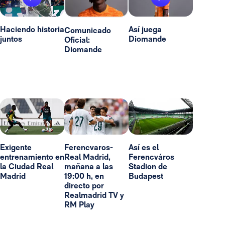
Haciendo historia
Así juega
Comunicado
juntos
Diomande
Oficial:
Diomande
Exigente
Ferencvaros-
Así es el
entrenamiento en
Real Madrid,
Ferencváros
la Ciudad Real
mañana a las
Stadion de
Madrid
19:00 h, en
Budapest
directo por
Realmadrid TV y
RM Play