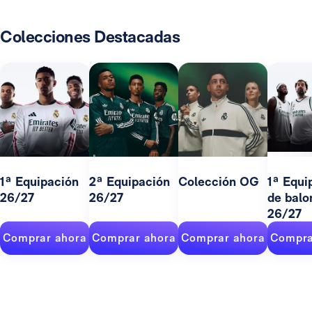
Colecciones Destacadas
1ª Equipación
2ª Equipación
Colección OG
1ª Equi
26/27
26/27
de balo
26/27
Comprar ahora
Comprar ahora
Comprar ahora
Compra