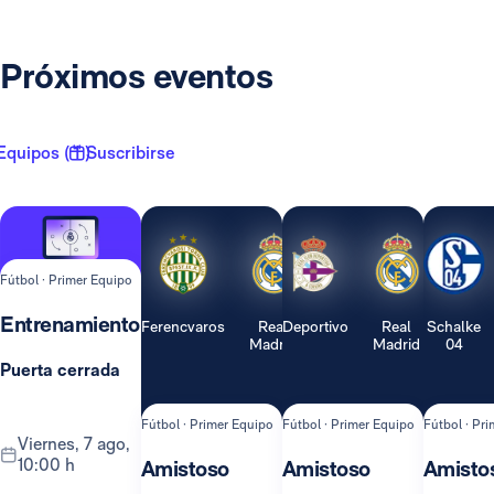
Próximos eventos
Equipos ( 1 )
Suscribirse
Fútbol · Primer Equipo
Entrenamiento
Ferencvaros
Real
Deportivo
Real
Schalke
Madrid
Madrid
04
Puerta cerrada
Fútbol · Primer Equipo
Fútbol · Primer Equipo
Fútbol · Pr
viernes, 7 ago,
10:00 h
Amistoso
Amistoso
Amisto