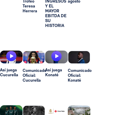
Trofeo
INGRESOS
agosto
Teresa
Y EL
Herrera
MAYOR
EBITDA DE
SU
HISTORIA
Así juega
Así juega
Comunicado
Comunicado
Cucurella
Konaté
Oficial:
Oficial:
Cucurella
Konaté