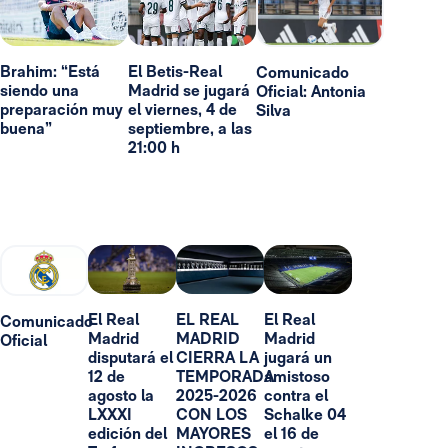
Brahim: “Está
El Betis-Real
Comunicado
siendo una
Madrid se jugará
Oficial: Antonia
preparación muy
el viernes, 4 de
Silva
buena”
septiembre, a las
21:00 h
El Real
EL REAL
El Real
Comunicado
Madrid
MADRID
Madrid
Oficial
disputará el
CIERRA LA
jugará un
12 de
TEMPORADA
amistoso
agosto la
2025-2026
contra el
LXXXI
CON LOS
Schalke 04
edición del
MAYORES
el 16 de