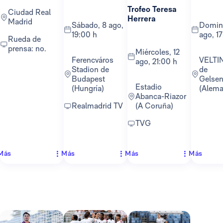
Trofeo Teresa
Ciudad Real
Herrera
Madrid
sábado, 8 ago,
domingo, 16
19:00 h
ago, 1
Rueda de
prensa: no.
miércoles, 12
Ferencváros
VELTINS-Arena
ago, 21:00 h
Stadion de
de
Budapest
Gelsen
Estadio
(Hungría)
(Alema
Abanca-Riazor
Realmadrid TV
(A Coruña)
TVG
Más
Más
Más
Más