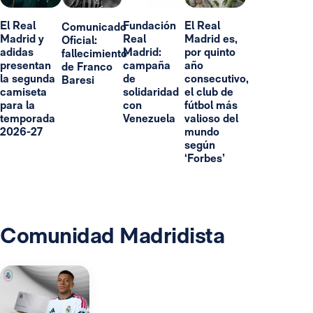
El Real
Fundación
El Real
Comunicado
Madrid y
Real
Madrid es,
Oficial:
adidas
Madrid:
por quinto
fallecimiento
presentan
campaña
año
de Franco
la segunda
de
consecutivo,
Baresi
camiseta
solidaridad
el club de
para la
con
fútbol más
temporada
Venezuela
valioso del
2026-27
mundo
según
‘Forbes’
Comunidad Madridista