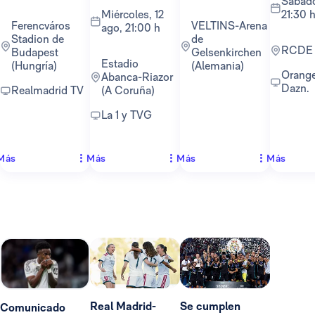
sábado, 22 ago,
miércoles, 12
21:30 
Ferencváros
VELTINS-Arena
ago, 21:00 h
Stadion de
de
RCDE
Budapest
Gelsenkirchen
Estadio
(Hungría)
(Alemania)
Orange TV y
Abanca-Riazor
Dazn.
Realmadrid TV
(A Coruña)
La 1 y TVG
Más
Más
Más
Más
Real Madrid-
Se cumplen
Comunicado