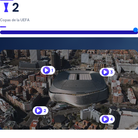
2
Copas de la UEFA
1
3
2
4