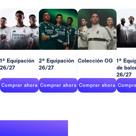
1ª Equipación
2ª Equipación
Colección OG
1ª Equi
26/27
26/27
de balo
26/27
Comprar ahora
Comprar ahora
Comprar ahora
Compra
Un palmarés de