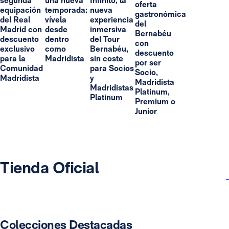
segunda
una nueva
Infinito, la
oferta
equipación
temporada:
nueva
gastronómica
del Real
vívela
experiencia
del
Madrid con
desde
inmersiva
Bernabéu
descuento
dentro
del Tour
con
exclusivo
como
Bernabéu,
descuento
para la
Madridista
sin coste
por ser
Comunidad
para Socios
Socio,
Madridista
y
Madridista
Madridistas
Platinum,
Platinum
Premium o
Junior
Tienda Oficial
Colecciones Destacadas