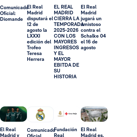
El Real
EL REAL
El Real
Comunicado
Madrid
MADRID
Madrid
Oficial:
disputará el
CIERRA LA
jugará un
Diomande
12 de
TEMPORADA
amistoso
agosto la
2025-2026
contra el
LXXXI
CON LOS
Schalke 04
edición del
MAYORES
el 16 de
Trofeo
INGRESOS
agosto
Teresa
Y EL
Herrera
MAYOR
EBITDA DE
SU
HISTORIA
El Real
Fundación
El Real
Comunicado
Madrid y
Real
Madrid es,
Oficial