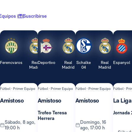
Equipos ( 1 )
Suscribirse
Ferencvaros
Real
Deportivo
Real
Schalke
Real
Espanyol
Madrid
Madrid
04
Madrid
Fútbol · Primer Equipo
Fútbol · Primer Equipo
Fútbol · Primer Equipo
Fútbol · Pr
Amistoso
Amistoso
Amistoso
La Liga
Trofeo Teresa
Jornada 
Herrera
sábado, 8 ago,
domingo, 16
19:00 h
ago, 17:00 h