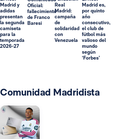
Madrid y
Real
Madrid es,
Oficial:
adidas
Madrid:
por quinto
fallecimiento
presentan
campaña
año
de Franco
la segunda
de
consecutivo,
Baresi
camiseta
solidaridad
el club de
para la
con
fútbol más
temporada
Venezuela
valioso del
2026-27
mundo
según
‘Forbes’
Comunidad Madridista