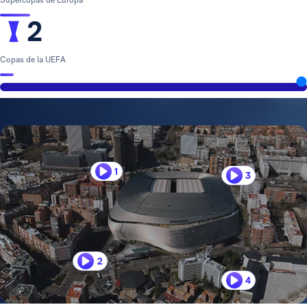
2
Copas de la UEFA
1
3
2
4