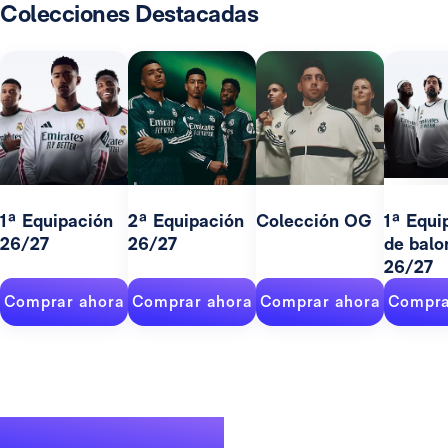
Colecciones Destacadas
1ª Equipación
2ª Equipación
Colección OG
1ª Equi
26/27
26/27
de balo
26/27
Comprar ahora
Comprar ahora
Comprar ahora
Compra
Un palmarés de