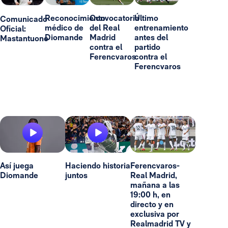
Reconocimiento
Convocatoria
Último
Comunicado
médico de
del Real
entrenamiento
Oficial:
Diomande
Madrid
antes del
Mastantuono
contra el
partido
Ferencvaros
contra el
Ferencvaros
Así juega
Haciendo historia
Ferencvaros-
Diomande
juntos
Real Madrid,
mañana a las
19:00 h, en
directo y en
exclusiva por
Realmadrid TV y