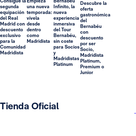
Consigue la
Empieza
Bernabéu
Descubre la
segunda
una nueva
Infinito, la
oferta
equipación
temporada:
nueva
gastronómica
del Real
vívela
experiencia
del
Madrid con
desde
inmersiva
Bernabéu
descuento
dentro
del Tour
con
exclusivo
como
Bernabéu,
descuento
para la
Madridista
sin coste
por ser
Comunidad
para Socios
Socio,
Madridista
y
Madridista
Madridistas
Platinum,
Platinum
Premium o
Junior
Tienda Oficial