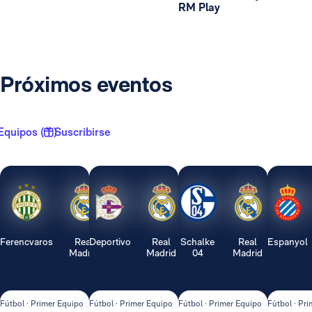
RM Play
Próximos eventos
Equipos ( 1 )
Suscribirse
Ferencvaros
Real
Deportivo
Real
Schalke
Real
Espanyol
Madrid
Madrid
04
Madrid
Fútbol · Primer Equipo
Fútbol · Primer Equipo
Fútbol · Primer Equipo
Fútbol · Pr