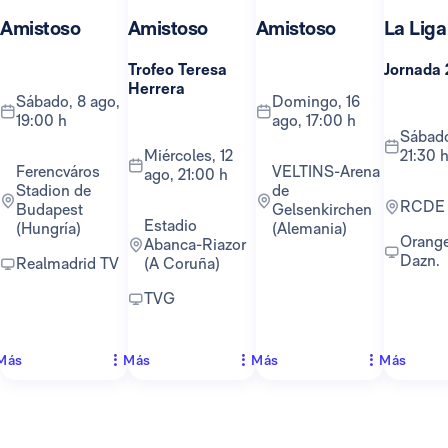
Amistoso
Amistoso
Amistoso
La Liga
Trofeo Teresa
Jornada 
Herrera
sábado, 8 ago,
domingo, 16
19:00 h
ago, 17:00 h
sábado, 22 ago,
miércoles, 12
21:30 
Ferencváros
VELTINS-Arena
ago, 21:00 h
Stadion de
de
RCDE
Budapest
Gelsenkirchen
Estadio
(Hungría)
(Alemania)
Orange TV y
Abanca-Riazor
Dazn.
Realmadrid TV
(A Coruña)
TVG
Más
Más
Más
Más