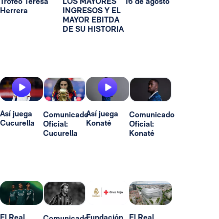
Trofeo Teresa
LOS MAYORES
16 de agosto
Herrera
INGRESOS Y EL
MAYOR EBITDA
DE SU HISTORIA
Así juega
Así juega
Comunicado
Comunicado
Cucurella
Konaté
Oficial:
Oficial:
Cucurella
Konaté
El Real
Fundación
El Real
Comunicado