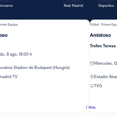
encvaros
Real Madrid
Deportivo
Primer Equipo
Fútbol · Primer Equ
oso
Amistoso
Trofeo Teresa
ado, 8 ago, 19:00 h
miércoles, 
encváros Stadion de Budapest (Hungría)
lmadrid TV
Estadio Ab
TVG
Más