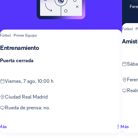
Fer
Fútbol · 
Fútbol · Primer Equipo
Amist
Entrenamiento
Puerta cerrada
sáb
Fer
viernes, 7 ago, 10:00 h
Rea
Ciudad Real Madrid
Rueda de prensa: no.
Más
Más