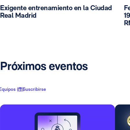
Exigente entrenamiento en la Ciudad
F
Real Madrid
19
R
Próximos eventos
Equipos ( 1 )
Suscribirse