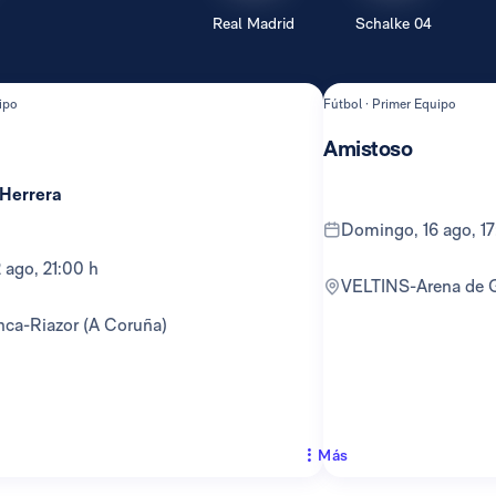
Real Madrid
Schalke 04
ipo
Fútbol · Primer Equipo
Amistoso
 Herrera
domingo, 16 ago, 1
12 ago, 21:00 h
VELTINS-Arena de 
anca-Riazor (A Coruña)
Más