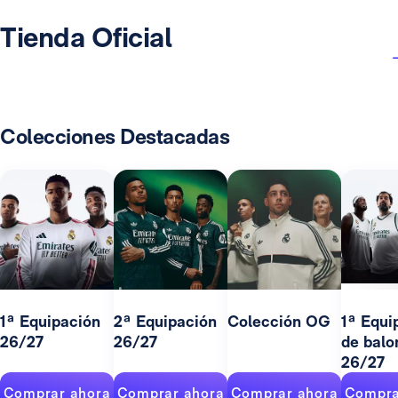
Tienda Oficial
Colecciones Destacadas
1ª Equipación
2ª Equipación
Colección OG
1ª Equi
26/27
26/27
de balo
26/27
Comprar ahora
Comprar ahora
Comprar ahora
Compra