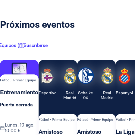
Próximos eventos
Equipos ( 1 )
Suscribirse
Fútbol · Primer Equipo
Entrenamiento
Deportivo
Real
Schalke
Real
Espanyol
Madrid
04
Madrid
Puerta cerrada
Fútbol · Primer Equipo
Fútbol · Primer Equipo
Fútbol · Pr
lunes, 10 ago,
10:00 h
Amistoso
Amistoso
La Liga