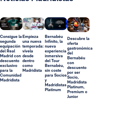
Consigue la
Empieza
Bernabéu
Descubre la
segunda
una nueva
Infinito, la
oferta
equipación
temporada:
nueva
gastronómica
del Real
vívela
experiencia
del
Madrid con
desde
inmersiva
Bernabéu
descuento
dentro
del Tour
con
exclusivo
como
Bernabéu,
descuento
para la
Madridista
sin coste
por ser
Comunidad
para Socios
Socio,
Madridista
y
Madridista
Madridistas
Platinum,
Platinum
Premium o
Junior