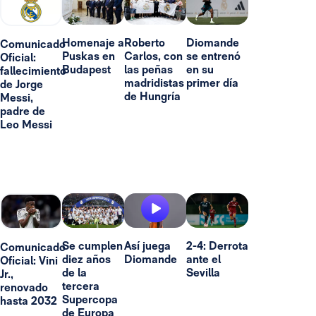
Homenaje a
Roberto
Diomande
Comunicado
Puskas en
Carlos, con
se entrenó
Oficial:
Budapest
las peñas
en su
fallecimiento
madridistas
primer día
de Jorge
de Hungría
Messi,
padre de
Leo Messi
Se cumplen
Así juega
2-4: Derrota
Comunicado
diez años
Diomande
ante el
Oficial: Vini
de la
Sevilla
Jr.,
tercera
renovado
Supercopa
hasta 2032
de Europa