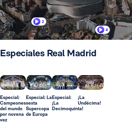
2
4
Especiales Real Madrid
Especial:
Especial: La
Especial:
¡La
Campeones
sexta
¡La
Undécima!
del mundo
Supercopa
Decimoquinta!
por novena
de Europa
vez