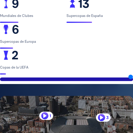
9
13
Mundiales de Clubes
Supercopas de España
6
Supercopas de Europa
2
Copas de la UEFA
1
3