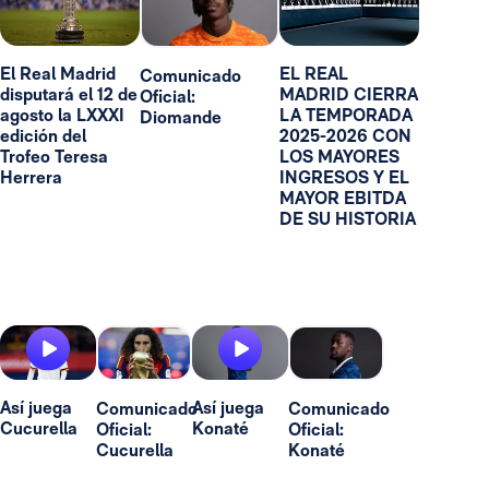
El Real Madrid
EL REAL
Comunicado
disputará el 12 de
MADRID CIERRA
Oficial:
agosto la LXXXI
LA TEMPORADA
Diomande
edición del
2025-2026 CON
Trofeo Teresa
LOS MAYORES
Herrera
INGRESOS Y EL
MAYOR EBITDA
DE SU HISTORIA
Así juega
Así juega
Comunicado
Comunicado
Cucurella
Konaté
Oficial:
Oficial:
Cucurella
Konaté