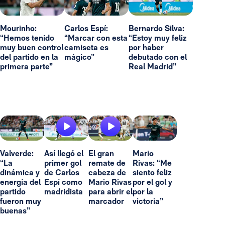
Mourinho:
Carlos Espí:
Bernardo Silva:
“Hemos tenido
“Marcar con esta
“Estoy muy feliz
muy buen control
camiseta es
por haber
del partido en la
mágico”
debutado con el
primera parte”
Real Madrid”
Valverde:
Así llegó el
El gran
Mario
“La
primer gol
remate de
Rivas: “Me
dinámica y
de Carlos
cabeza de
siento feliz
energía del
Espí como
Mario Rivas
por el gol y
partido
madridista
para abrir el
por la
fueron muy
marcador
victoria”
buenas”