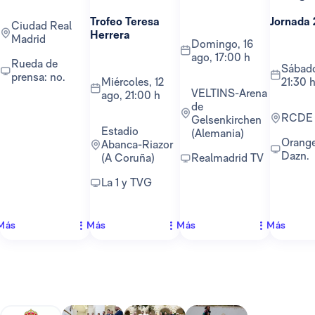
Trofeo Teresa
Jornada 
Ciudad Real
Herrera
Madrid
domingo, 16
ago, 17:00 h
Rueda de
sábado, 22 ago,
prensa: no.
miércoles, 12
21:30 
VELTINS-Arena
ago, 21:00 h
de
RCDE
Gelsenkirchen
Estadio
(Alemania)
Orange TV y
Abanca-Riazor
Dazn.
(A Coruña)
Realmadrid TV
La 1 y TVG
Más
Más
Más
Más