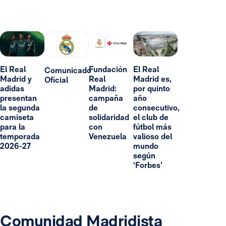
El Real
Fundación
El Real
Comunicado
Madrid y
Real
Madrid es,
Oficial
adidas
Madrid:
por quinto
presentan
campaña
año
la segunda
de
consecutivo,
camiseta
solidaridad
el club de
para la
con
fútbol más
temporada
Venezuela
valioso del
2026-27
mundo
según
‘Forbes’
Comunidad Madridista