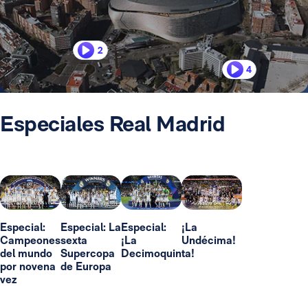
2
4
Especiales Real Madrid
Especial:
Especial: La
Especial:
¡La
Campeones
sexta
¡La
Undécima!
del mundo
Supercopa
Decimoquinta!
por novena
de Europa
vez