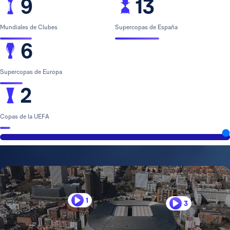
9
13
Mundiales de Clubes
Supercopas de España
6
Supercopas de Europa
2
Copas de la UEFA
1
3