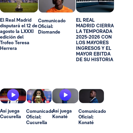
El Real Madrid
EL REAL
Comunicado
disputará el 12 de
MADRID CIERRA
Oficial:
agosto la LXXXI
LA TEMPORADA
Diomande
edición del
2025-2026 CON
Trofeo Teresa
LOS MAYORES
Herrera
INGRESOS Y EL
MAYOR EBITDA
DE SU HISTORIA
Así juega
Así juega
Comunicado
Comunicado
Cucurella
Konaté
Oficial:
Oficial:
Cucurella
Konaté