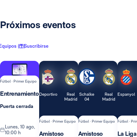
Próximos eventos
Equipos ( 1 )
Suscribirse
Fútbol · Primer Equipo
Entrenamiento
Deportivo
Real
Schalke
Real
Espanyol
Madrid
04
Madrid
Puerta cerrada
Fútbol · Primer Equipo
Fútbol · Primer Equipo
Fútbol · Pr
lunes, 10 ago,
10:00 h
Amistoso
Amistoso
La Liga