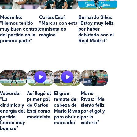
Mourinho:
Carlos Espí:
Bernardo Silva:
“Hemos tenido
“Marcar con esta
“Estoy muy feliz
muy buen control
camiseta es
por haber
del partido en la
mágico”
debutado con el
primera parte”
Real Madrid”
Valverde:
Así llegó el
El gran
Mario
“La
primer gol
remate de
Rivas: “Me
dinámica y
de Carlos
cabeza de
siento feliz
energía del
Espí como
Mario Rivas
por el gol y
partido
madridista
para abrir el
por la
fueron muy
marcador
victoria”
buenas”