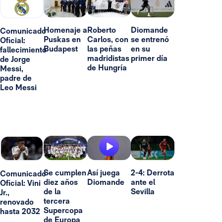
Homenaje a
Roberto
Diomande
Comunicado
Puskas en
Carlos, con
se entrenó
Oficial:
Budapest
las peñas
en su
fallecimiento
madridistas
primer día
de Jorge
de Hungría
Messi,
padre de
Leo Messi
Se cumplen
Así juega
2-4: Derrota
Comunicado
diez años
Diomande
ante el
Oficial: Vini
de la
Sevilla
Jr.,
tercera
renovado
Supercopa
hasta 2032
de Europa