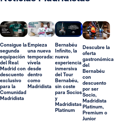
Consigue la
Empieza
Bernabéu
Descubre la
segunda
una nueva
Infinito, la
oferta
equipación
temporada:
nueva
gastronómica
del Real
vívela
experiencia
del
Madrid con
desde
inmersiva
Bernabéu
descuento
dentro
del Tour
con
exclusivo
como
Bernabéu,
descuento
para la
Madridista
sin coste
por ser
Comunidad
para Socios
Socio,
Madridista
y
Madridista
Madridistas
Platinum,
Platinum
Premium o
Junior