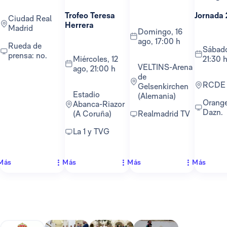
Trofeo Teresa
Jornada 
Ciudad Real
Herrera
Madrid
domingo, 16
ago, 17:00 h
Rueda de
sábado, 22 ago,
prensa: no.
miércoles, 12
21:30 
VELTINS-Arena
ago, 21:00 h
de
RCDE
Gelsenkirchen
Estadio
(Alemania)
Orange TV y
Abanca-Riazor
Dazn.
(A Coruña)
Realmadrid TV
La 1 y TVG
Más
Más
Más
Más