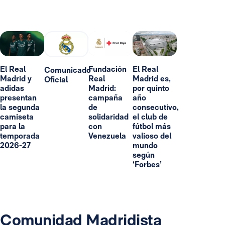
El Real
Fundación
El Real
Comunicado
Madrid y
Real
Madrid es,
Oficial
adidas
Madrid:
por quinto
presentan
campaña
año
la segunda
de
consecutivo,
camiseta
solidaridad
el club de
para la
con
fútbol más
temporada
Venezuela
valioso del
2026-27
mundo
según
‘Forbes’
Comunidad Madridista