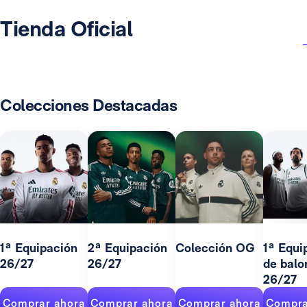
Tienda Oficial
Colecciones Destacadas
1ª Equipación
2ª Equipación
Colección OG
1ª Equi
26/27
26/27
de balo
26/27
Comprar ahora
Comprar ahora
Comprar ahora
Compra