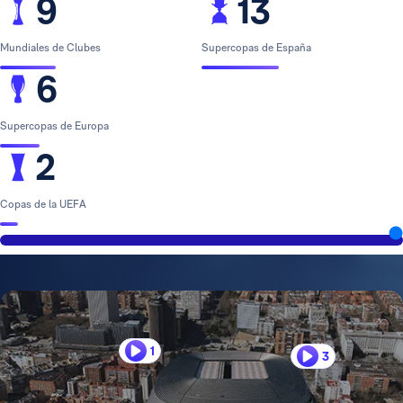
9
13
Mundiales de Clubes
Supercopas de España
6
Supercopas de Europa
2
Copas de la UEFA
1
3