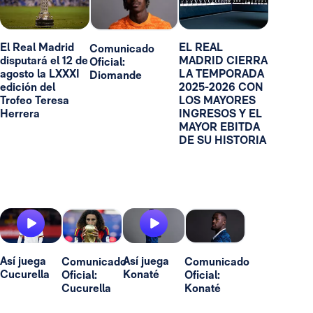
El Real Madrid
EL REAL
Comunicado
disputará el 12 de
MADRID CIERRA
Oficial:
agosto la LXXXI
LA TEMPORADA
Diomande
edición del
2025-2026 CON
Trofeo Teresa
LOS MAYORES
Herrera
INGRESOS Y EL
MAYOR EBITDA
DE SU HISTORIA
Así juega
Así juega
Comunicado
Comunicado
Cucurella
Konaté
Oficial:
Oficial:
Cucurella
Konaté