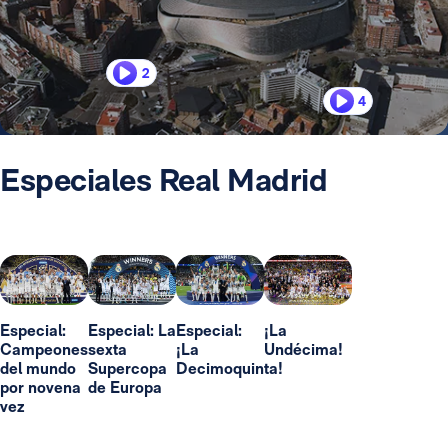
2
4
Especiales Real Madrid
Especial:
Especial: La
Especial:
¡La
Campeones
sexta
¡La
Undécima!
del mundo
Supercopa
Decimoquinta!
por novena
de Europa
vez