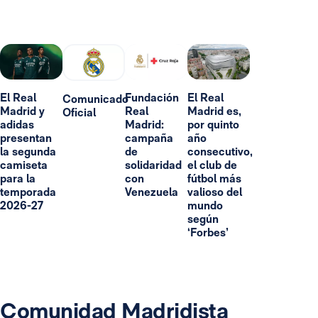
El Real
Fundación
El Real
Comunicado
Madrid y
Real
Madrid es,
Oficial
adidas
Madrid:
por quinto
presentan
campaña
año
la segunda
de
consecutivo,
camiseta
solidaridad
el club de
para la
con
fútbol más
temporada
Venezuela
valioso del
2026-27
mundo
según
‘Forbes’
Comunidad Madridista