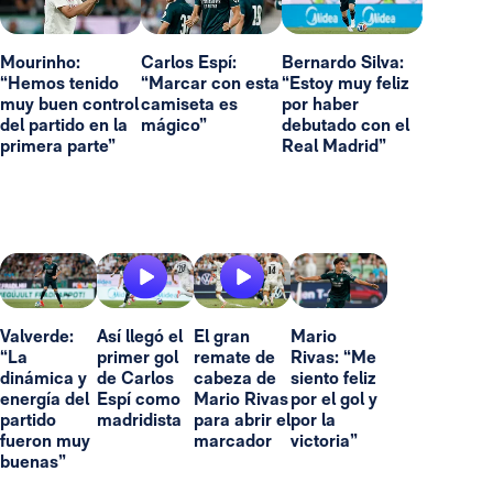
Mourinho:
Carlos Espí:
Bernardo Silva:
“Hemos tenido
“Marcar con esta
“Estoy muy feliz
muy buen control
camiseta es
por haber
del partido en la
mágico”
debutado con el
primera parte”
Real Madrid”
Valverde:
Así llegó el
El gran
Mario
“La
primer gol
remate de
Rivas: “Me
dinámica y
de Carlos
cabeza de
siento feliz
energía del
Espí como
Mario Rivas
por el gol y
partido
madridista
para abrir el
por la
fueron muy
marcador
victoria”
buenas”