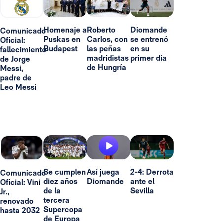
Homenaje a
Roberto
Diomande
Comunicado
Puskas en
Carlos, con
se entrenó
Oficial:
Budapest
las peñas
en su
fallecimiento
madridistas
primer día
de Jorge
de Hungría
Messi,
padre de
Leo Messi
Se cumplen
Así juega
2-4: Derrota
Comunicado
diez años
Diomande
ante el
Oficial: Vini
de la
Sevilla
Jr.,
tercera
renovado
Supercopa
hasta 2032
de Europa