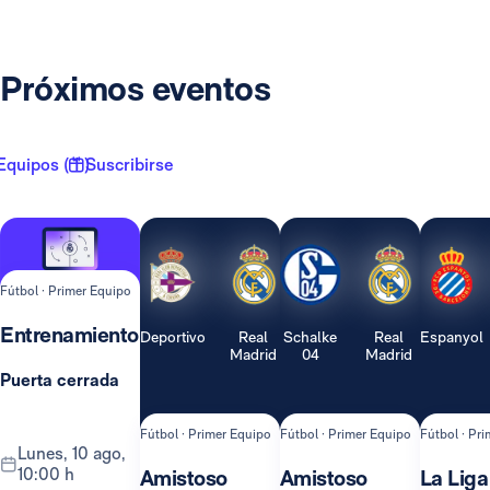
Próximos eventos
Equipos ( 1 )
Suscribirse
Fútbol · Primer Equipo
Entrenamiento
Deportivo
Real
Schalke
Real
Espanyol
Madrid
04
Madrid
Puerta cerrada
Fútbol · Primer Equipo
Fútbol · Primer Equipo
Fútbol · Pr
lunes, 10 ago,
10:00 h
Amistoso
Amistoso
La Liga