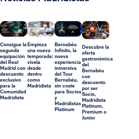
Consigue la
Empieza
Bernabéu
Descubre la
segunda
una nueva
Infinito, la
oferta
equipación
temporada:
nueva
gastronómica
del Real
vívela
experiencia
del
Madrid con
desde
inmersiva
Bernabéu
descuento
dentro
del Tour
con
exclusivo
como
Bernabéu,
descuento
para la
Madridista
sin coste
por ser
Comunidad
para Socios
Socio,
Madridista
y
Madridista
Madridistas
Platinum,
Platinum
Premium o
Junior