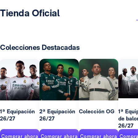
Tienda Oficial
Colecciones Destacadas
1ª Equipación
2ª Equipación
Colección OG
1ª Equi
26/27
26/27
de balo
26/27
Comprar ahora
Comprar ahora
Comprar ahora
Compra