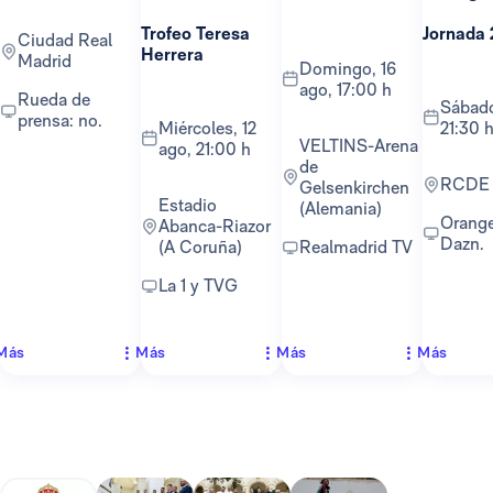
Trofeo Teresa
Jornada 
Ciudad Real
Herrera
Madrid
domingo, 16
ago, 17:00 h
Rueda de
sábado, 22 ago,
prensa: no.
miércoles, 12
21:30 
VELTINS-Arena
ago, 21:00 h
de
RCDE
Gelsenkirchen
Estadio
(Alemania)
Orange TV y
Abanca-Riazor
Dazn.
(A Coruña)
Realmadrid TV
La 1 y TVG
Más
Más
Más
Más