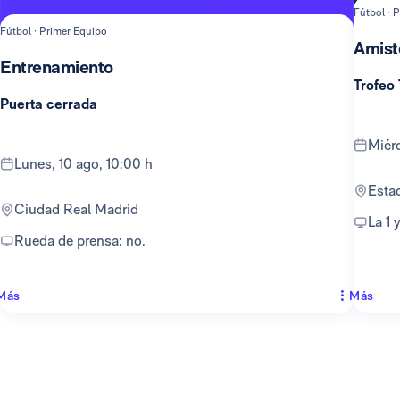
Fútbol · 
Fútbol · Primer Equipo
Amist
Entrenamiento
Trofeo
Puerta cerrada
mié
lunes, 10 ago, 10:00 h
Est
Ciudad Real Madrid
La 1
Rueda de prensa: no.
Más
Más