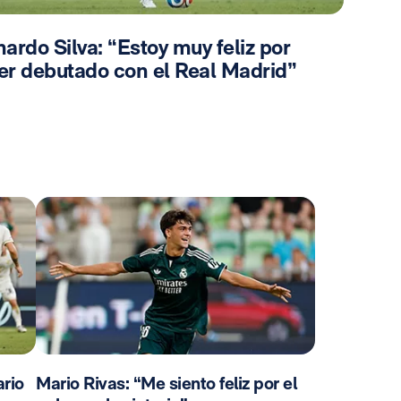
ardo Silva: “Estoy muy feliz por
er debutado con el Real Madrid”
rio
Mario Rivas: “Me siento feliz por el