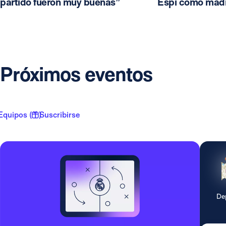
partido fueron muy buenas”
Espí como madr
Próximos eventos
Equipos ( 1 )
Suscribirse
De