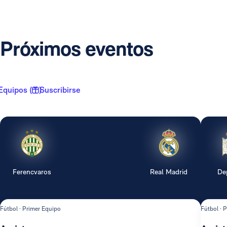
Próximos eventos
Equipos ( 1 )
Suscribirse
Ferencvaros
Real Madrid
De
Fútbol · Primer Equipo
Fútbol · 