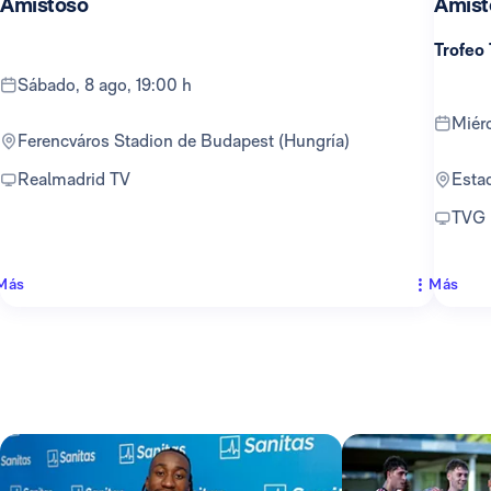
Amistoso
Amist
Trofeo
sábado, 8 ago, 19:00 h
mié
Ferencváros Stadion de Budapest (Hungría)
Realmadrid TV
Est
TVG
Más
Más