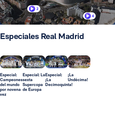
2
4
Especiales Real Madrid
Especial:
Especial: La
Especial:
¡La
Campeones
sexta
¡La
Undécima!
del mundo
Supercopa
Decimoquinta!
por novena
de Europa
vez