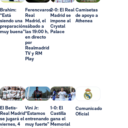
Brahim:
Ferencvaros-
2-0: El Real
Camisetas
“Está
Real
Madrid se
de apoyo a
siendo una
Madrid, el
impone al
Athenea
preparación
sábado a
Crystal
muy buena”
las 19:00 h,
Palace
en directo
por
Realmadrid
TV y RM
Play
El Betis-
Vini Jr:
1-0: El
Comunicado
Real Madrid
“Estamos
Castilla
Oficial
se jugará el
entrenando
gana el
viernes, 4
muy fuerte”
Memorial