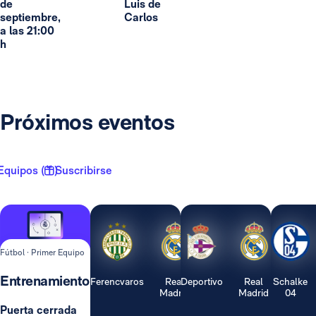
de
Luis de
septiembre,
Carlos
a las 21:00
h
Próximos eventos
Equipos ( 1 )
Suscribirse
Fútbol · Primer Equipo
Entrenamiento
Ferencvaros
Real
Deportivo
Real
Schalke
Madrid
Madrid
04
Puerta cerrada