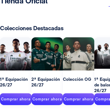
Tienda Oficial
Colecciones Destacadas
1ª Equipación
2ª Equipación
Colección OG
1ª Equi
26/27
26/27
de balo
26/27
Comprar ahora
Comprar ahora
Comprar ahora
Compra