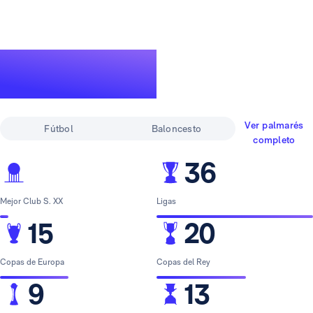
Un palmarés de
leyenda
Ver palmarés
Fútbol
Baloncesto
completo
36
Mejor Club S. XX
Ligas
15
20
Copas de Europa
Copas del Rey
9
13