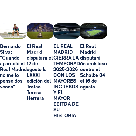
Bernardo
El Real
EL REAL
El Real
Silva:
Madrid
MADRID
Madrid
“Cuando
disputará el
CIERRA LA
disputará
apareció el
12 de
TEMPORADA
un amistoso
Real Madrid
agosto la
2025-2026
contra el
no me lo
LXXXI
CON LOS
Schalke 04
pensé dos
edición del
MAYORES
el 16 de
veces"
Trofeo
INGRESOS
agosto
Teresa
Y EL
Herrera
MAYOR
EBITDA DE
SU
HISTORIA