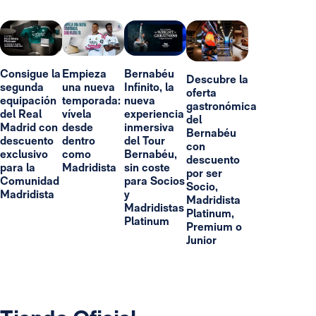
Consigue la
Empieza
Bernabéu
Descubre la
segunda
una nueva
Infinito, la
oferta
equipación
temporada:
nueva
gastronómica
del Real
vívela
experiencia
del
Madrid con
desde
inmersiva
Bernabéu
descuento
dentro
del Tour
con
exclusivo
como
Bernabéu,
descuento
para la
Madridista
sin coste
por ser
Comunidad
para Socios
Socio,
Madridista
y
Madridista
Madridistas
Platinum,
Platinum
Premium o
Junior