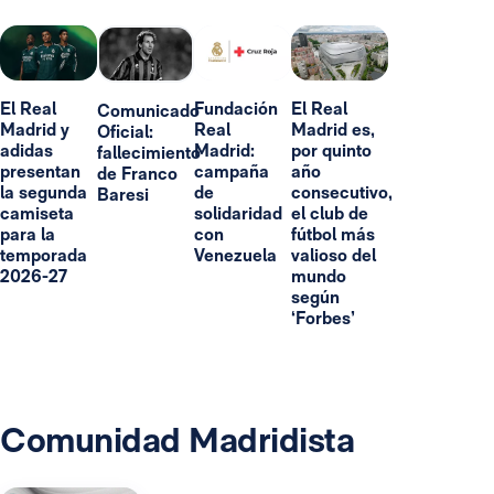
El Real
Fundación
El Real
Comunicado
Madrid y
Real
Madrid es,
Oficial:
adidas
Madrid:
por quinto
fallecimiento
presentan
campaña
año
de Franco
la segunda
de
consecutivo,
Baresi
camiseta
solidaridad
el club de
para la
con
fútbol más
temporada
Venezuela
valioso del
2026-27
mundo
según
‘Forbes’
Comunidad Madridista