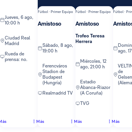
Fútbol · Primer Equipo
Fútbol · Primer Equipo
Fútbol · Pr
jueves, 6 ago,
10:00 h
Amistoso
Amistoso
Amisto
Trofeo Teresa
Ciudad Real
Herrera
Madrid
sábado, 8 ago,
domingo, 16
19:00 h
ago, 1
Rueda de
prensa: no.
miércoles, 12
Ferencváros
VELTINS-Arena
ago, 21:00 h
Stadion de
de
Budapest
Gelsen
Estadio
(Hungría)
(Alema
Abanca-Riazor
Realmadrid TV
(A Coruña)
TVG
Más
Más
Más
Más