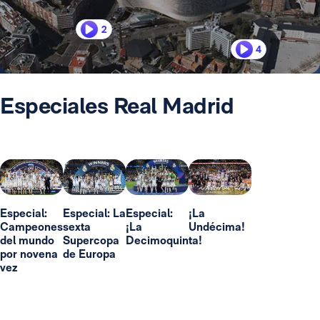
2
4
Especiales Real Madrid
Especial:
Especial: La
Especial:
¡La
Campeones
sexta
¡La
Undécima!
del mundo
Supercopa
Decimoquinta!
por novena
de Europa
vez