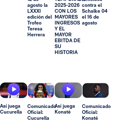
agosto la
2025-2026
contra el
LXXXI
CON LOS
Schalke 04
edición del
MAYORES
el 16 de
Trofeo
INGRESOS
agosto
Teresa
Y EL
Herrera
MAYOR
EBITDA DE
SU
HISTORIA
Así juega
Así juega
Comunicado
Comunicado
Cucurella
Konaté
Oficial:
Oficial:
Cucurella
Konaté