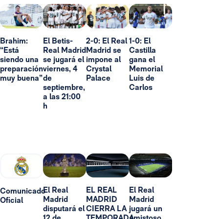
Brahim:
El Betis-
2-0: El Real
1-0: El
“Está
Real Madrid
Madrid se
Castilla
siendo una
se jugará el
impone al
gana el
preparación
viernes, 4
Crystal
Memorial
muy buena”
de
Palace
Luis de
septiembre,
Carlos
a las 21:00
h
El Real
EL REAL
El Real
Comunicado
Madrid
MADRID
Madrid
Oficial
disputará el
CIERRA LA
jugará un
12 de
TEMPORADA
amistoso