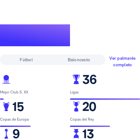
Un palmarés de
leyenda
Ver palmarés
Fútbol
Baloncesto
completo
36
Mejor Club S. XX
Ligas
15
20
Copas de Europa
Copas del Rey
9
13