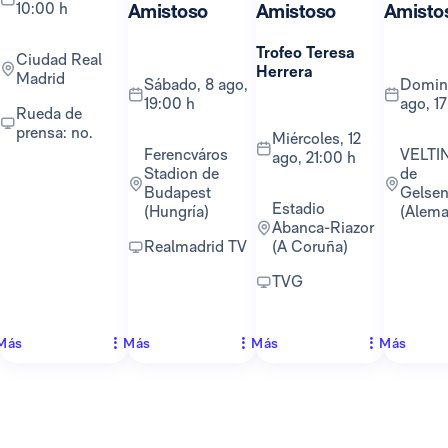
10:00 h
Amistoso
Amistoso
Amisto
Trofeo Teresa
Ciudad Real
Herrera
Madrid
sábado, 8 ago,
domingo, 16
19:00 h
ago, 1
Rueda de
prensa: no.
miércoles, 12
Ferencváros
VELTINS-Arena
ago, 21:00 h
Stadion de
de
Budapest
Gelsen
Estadio
(Hungría)
(Alema
Abanca-Riazor
Realmadrid TV
(A Coruña)
TVG
Más
Más
Más
Más