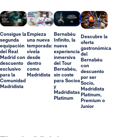
Consigue la
Empieza
Bernabéu
Descubre la
segunda
una nueva
Infinito, la
oferta
equipación
temporada:
nueva
gastronómica
del Real
vívela
experiencia
del
Madrid con
desde
inmersiva
Bernabéu
descuento
dentro
del Tour
con
exclusivo
como
Bernabéu,
descuento
para la
Madridista
sin coste
por ser
Comunidad
para Socios
Socio,
Madridista
y
Madridista
Madridistas
Platinum,
Platinum
Premium o
Junior