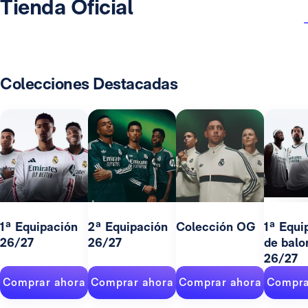
Tienda Oficial
Colecciones Destacadas
1ª Equipación
2ª Equipación
Colección OG
1ª Equi
26/27
26/27
de balo
26/27
Comprar ahora
Comprar ahora
Comprar ahora
Compra