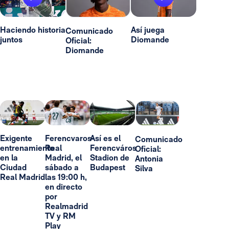
Haciendo historia
Así juega
Comunicado
juntos
Diomande
Oficial:
Diomande
Exigente
Ferencvaros-
Así es el
Comunicado
entrenamiento
Real
Ferencváros
Oficial:
en la
Madrid, el
Stadion de
Antonia
Ciudad
sábado a
Budapest
Silva
Real Madrid
las 19:00 h,
en directo
por
Realmadrid
TV y RM
Play