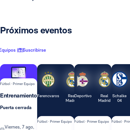
Próximos eventos
Equipos ( 1 )
Suscribirse
Fútbol · Primer Equipo
Entrenamiento
Ferencvaros
Real
Deportivo
Real
Schalke
Madrid
Madrid
04
Puerta cerrada
Fútbol · Primer Equipo
Fútbol · Primer Equipo
Fútbol · Pr
viernes, 7 ago,