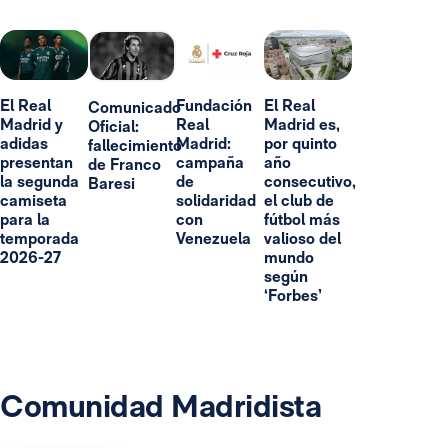
El Real
Fundación
El Real
Comunicado
Madrid y
Real
Madrid es,
Oficial:
adidas
Madrid:
por quinto
fallecimiento
presentan
campaña
año
de Franco
la segunda
de
consecutivo,
Baresi
camiseta
solidaridad
el club de
para la
con
fútbol más
temporada
Venezuela
valioso del
2026-27
mundo
según
‘Forbes’
Comunidad Madridista