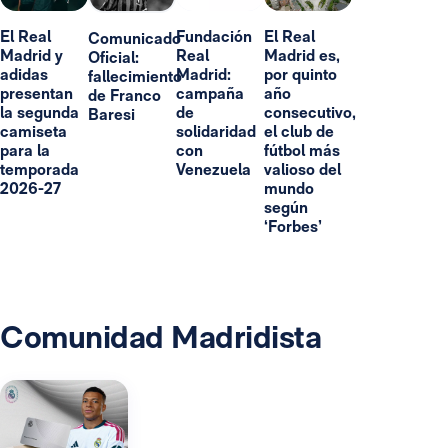
El Real
Fundación
El Real
Comunicado
Madrid y
Real
Madrid es,
Oficial:
adidas
Madrid:
por quinto
fallecimiento
presentan
campaña
año
de Franco
la segunda
de
consecutivo,
Baresi
camiseta
solidaridad
el club de
para la
con
fútbol más
temporada
Venezuela
valioso del
2026-27
mundo
según
‘Forbes’
Comunidad Madridista