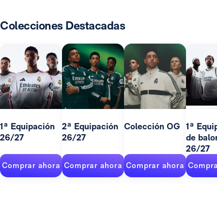
Colecciones Destacadas
1ª Equipación
2ª Equipación
Colección OG
1ª Equi
26/27
26/27
de balo
26/27
Comprar ahora
Comprar ahora
Comprar ahora
Compra