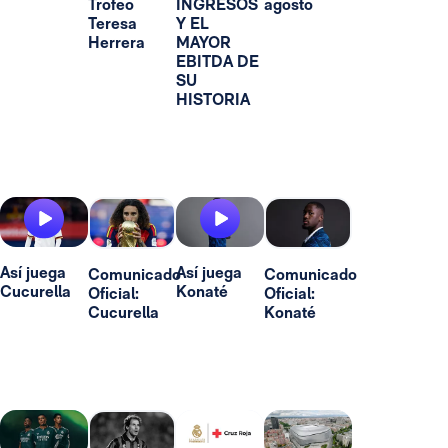
Trofeo
INGRESOS
agosto
Teresa
Y EL
Herrera
MAYOR
EBITDA DE
SU
HISTORIA
Así juega
Así juega
Comunicado
Comunicado
Cucurella
Konaté
Oficial:
Oficial:
Cucurella
Konaté