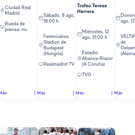
Trofeo Teresa
Ciudad Real
Herrera
Madrid
sábado, 8 ago,
domingo, 16
19:00 h
ago, 1
Rueda de
prensa: no.
miércoles, 12
Ferencváros
VELTINS-Arena
ago, 21:00 h
Stadion de
de
Budapest
Gelsen
Estadio
(Hungría)
(Alema
Abanca-Riazor
Realmadrid TV
(A Coruña)
TVG
Más
Más
Más
Más