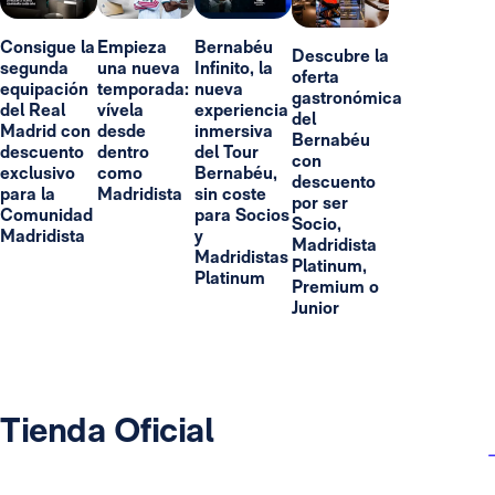
Consigue la
Empieza
Bernabéu
Descubre la
segunda
una nueva
Infinito, la
oferta
equipación
temporada:
nueva
gastronómica
del Real
vívela
experiencia
del
Madrid con
desde
inmersiva
Bernabéu
descuento
dentro
del Tour
con
exclusivo
como
Bernabéu,
descuento
para la
Madridista
sin coste
por ser
Comunidad
para Socios
Socio,
Madridista
y
Madridista
Madridistas
Platinum,
Platinum
Premium o
Junior
Tienda Oficial