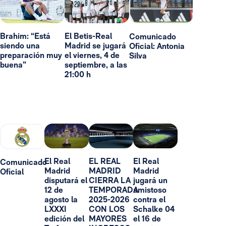
Brahim: “Está
El Betis-Real
Comunicado
siendo una
Madrid se jugará
Oficial: Antonia
preparación muy
el viernes, 4 de
Silva
buena”
septiembre, a las
21:00 h
El Real
EL REAL
El Real
Comunicado
Madrid
MADRID
Madrid
Oficial
disputará el
CIERRA LA
jugará un
12 de
TEMPORADA
amistoso
agosto la
2025-2026
contra el
LXXXI
CON LOS
Schalke 04
edición del
MAYORES
el 16 de