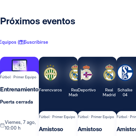
Próximos eventos
Equipos ( 1 )
Suscribirse
Fútbol · Primer Equipo
Entrenamiento
Ferencvaros
Real
Deportivo
Real
Schalke
Madrid
Madrid
04
Puerta cerrada
Fútbol · Primer Equipo
Fútbol · Primer Equipo
Fútbol · Pr
viernes, 7 ago,
10:00 h
Amistoso
Amistoso
Amisto