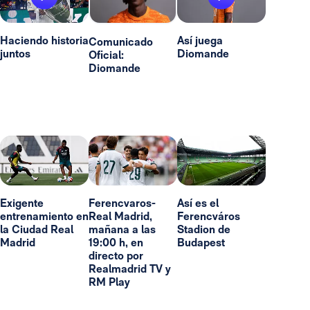
Haciendo historia
Así juega
Comunicado
juntos
Diomande
Oficial:
Diomande
Exigente
Ferencvaros-
Así es el
entrenamiento en
Real Madrid,
Ferencváros
la Ciudad Real
mañana a las
Stadion de
Madrid
19:00 h, en
Budapest
directo por
Realmadrid TV y
RM Play