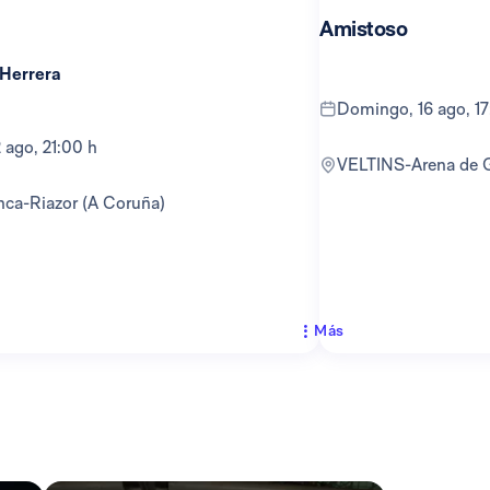
Amistoso
 Herrera
domingo, 16 ago, 1
12 ago, 21:00 h
VELTINS-Arena de 
anca-Riazor (A Coruña)
Más