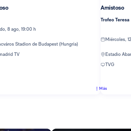
oso
Amistoso
Trofeo Teresa
ado, 8 ago, 19:00 h
miércoles, 
encváros Stadion de Budapest (Hungría)
lmadrid TV
Estadio Ab
TVG
Más