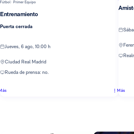
Fútbol · Primer Equipo
Amist
Entrenamiento
Puerta cerrada
sáb
Fer
jueves, 6 ago, 10:00 h
Rea
Ciudad Real Madrid
Rueda de prensa: no.
Más
Más