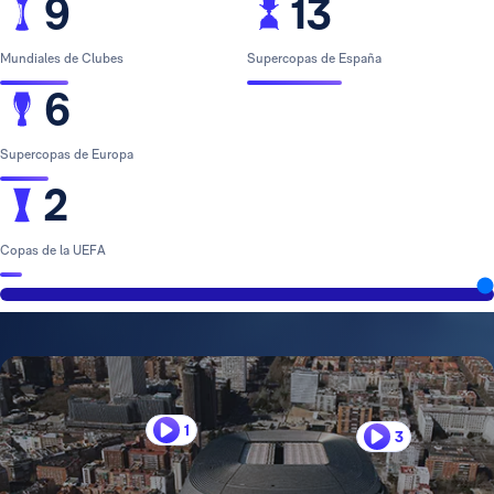
9
13
Mundiales de Clubes
Supercopas de España
6
Supercopas de Europa
2
Copas de la UEFA
1
3