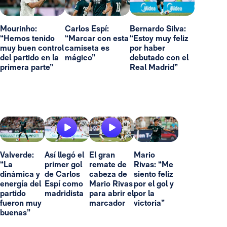
Mourinho:
Carlos Espí:
Bernardo Silva:
“Hemos tenido
“Marcar con esta
“Estoy muy feliz
muy buen control
camiseta es
por haber
del partido en la
mágico”
debutado con el
primera parte”
Real Madrid”
Valverde:
Así llegó el
El gran
Mario
“La
primer gol
remate de
Rivas: “Me
dinámica y
de Carlos
cabeza de
siento feliz
energía del
Espí como
Mario Rivas
por el gol y
partido
madridista
para abrir el
por la
fueron muy
marcador
victoria”
buenas”