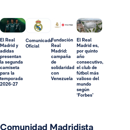
El Real
Fundación
El Real
Comunicado
Madrid y
Real
Madrid es,
Oficial
adidas
Madrid:
por quinto
presentan
campaña
año
la segunda
de
consecutivo,
camiseta
solidaridad
el club de
para la
con
fútbol más
temporada
Venezuela
valioso del
2026-27
mundo
según
‘Forbes’
Comunidad Madridista