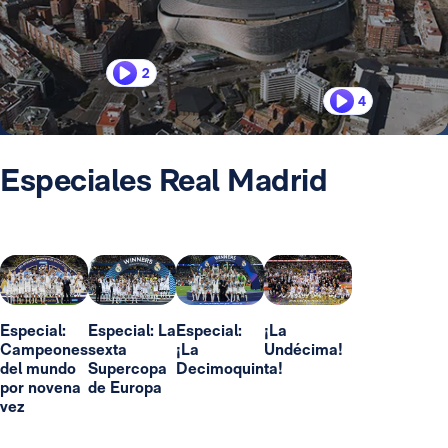
2
4
Especiales Real Madrid
Especial:
Especial: La
Especial:
¡La
Campeones
sexta
¡La
Undécima!
del mundo
Supercopa
Decimoquinta!
por novena
de Europa
vez