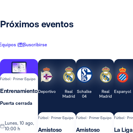
Próximos eventos
Equipos ( 1 )
Suscribirse
Fútbol · Primer Equipo
Entrenamiento
Deportivo
Real
Schalke
Real
Espanyol
Madrid
04
Madrid
Puerta cerrada
Fútbol · Primer Equipo
Fútbol · Primer Equipo
Fútbol · Pr
lunes, 10 ago,
10:00 h
Amistoso
Amistoso
La Liga