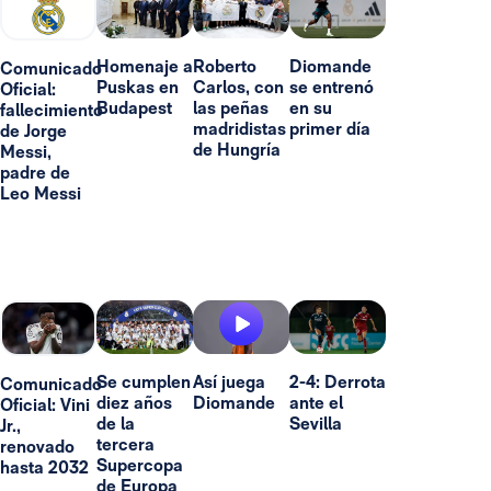
Homenaje a
Roberto
Diomande
Comunicado
Puskas en
Carlos, con
se entrenó
Oficial:
Budapest
las peñas
en su
fallecimiento
madridistas
primer día
de Jorge
de Hungría
Messi,
padre de
Leo Messi
Se cumplen
Así juega
2-4: Derrota
Comunicado
diez años
Diomande
ante el
Oficial: Vini
de la
Sevilla
Jr.,
tercera
renovado
Supercopa
hasta 2032
de Europa