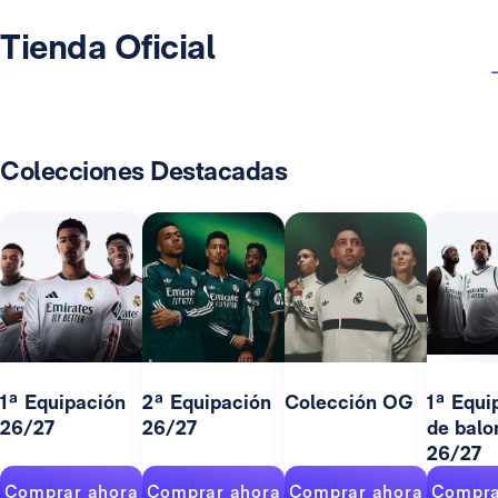
Tienda Oficial
Colecciones Destacadas
1ª Equipación
2ª Equipación
Colección OG
1ª Equi
26/27
26/27
de balo
26/27
Comprar ahora
Comprar ahora
Comprar ahora
Compra