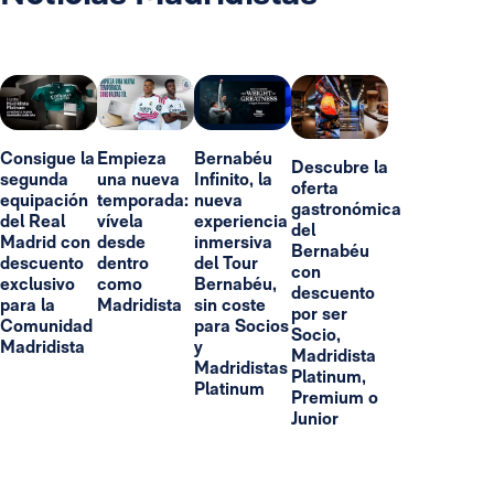
Consigue la
Empieza
Bernabéu
Descubre la
segunda
una nueva
Infinito, la
oferta
equipación
temporada:
nueva
gastronómica
del Real
vívela
experiencia
del
Madrid con
desde
inmersiva
Bernabéu
descuento
dentro
del Tour
con
exclusivo
como
Bernabéu,
descuento
para la
Madridista
sin coste
por ser
Comunidad
para Socios
Socio,
Madridista
y
Madridista
Madridistas
Platinum,
Platinum
Premium o
Junior