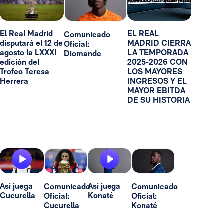
El Real Madrid
EL REAL
Comunicado
disputará el 12 de
MADRID CIERRA
Oficial:
agosto la LXXXI
LA TEMPORADA
Diomande
edición del
2025-2026 CON
Trofeo Teresa
LOS MAYORES
Herrera
INGRESOS Y EL
MAYOR EBITDA
DE SU HISTORIA
Así juega
Así juega
Comunicado
Comunicado
Cucurella
Konaté
Oficial:
Oficial:
Cucurella
Konaté