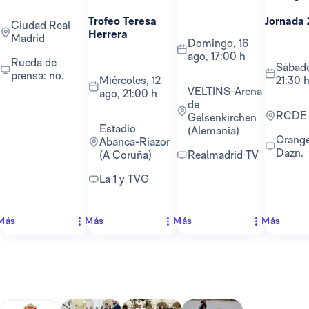
Trofeo Teresa
Jornada 
Ciudad Real
Herrera
Madrid
domingo, 16
ago, 17:00 h
Rueda de
sábado, 22 ago,
prensa: no.
miércoles, 12
21:30 
VELTINS-Arena
ago, 21:00 h
de
RCDE
Gelsenkirchen
Estadio
(Alemania)
Orange TV y
Abanca-Riazor
Dazn.
(A Coruña)
Realmadrid TV
La 1 y TVG
Más
Más
Más
Más