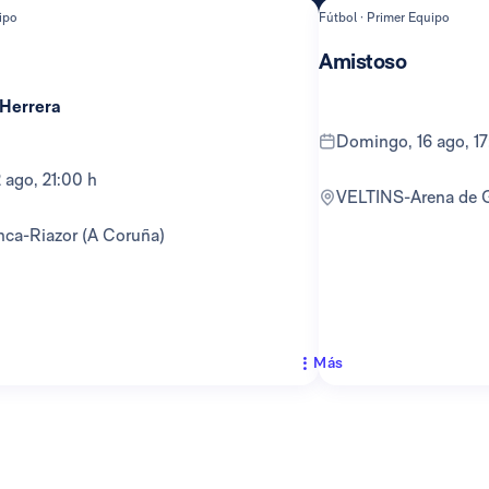
ipo
Fútbol · Primer Equipo
Amistoso
 Herrera
domingo, 16 ago, 1
12 ago, 21:00 h
VELTINS-Arena de 
anca-Riazor (A Coruña)
Más