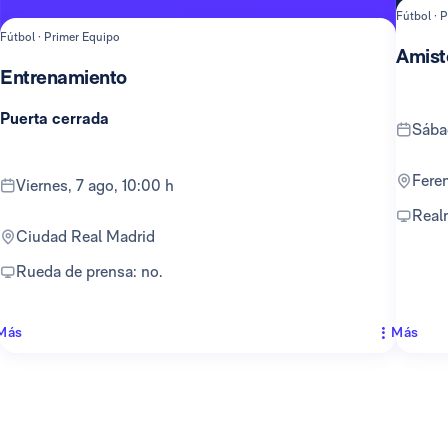
Fútbol · 
Fútbol · Primer Equipo
Amist
Entrenamiento
Puerta cerrada
sáb
Fer
viernes, 7 ago, 10:00 h
Rea
Ciudad Real Madrid
Rueda de prensa: no.
Más
Más