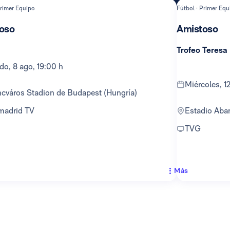
Primer Equipo
Fútbol · Primer Equ
oso
Amistoso
Trofeo Teresa
ado, 8 ago, 19:00 h
miércoles, 
encváros Stadion de Budapest (Hungría)
lmadrid TV
Estadio Ab
TVG
Más