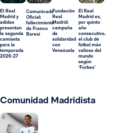
El Real
Fundación
El Real
Comunicado
Madrid y
Real
Madrid es,
Oficial:
adidas
Madrid:
por quinto
fallecimiento
presentan
campaña
año
de Franco
la segunda
de
consecutivo,
Baresi
camiseta
solidaridad
el club de
para la
con
fútbol más
temporada
Venezuela
valioso del
2026-27
mundo
según
‘Forbes’
Comunidad Madridista