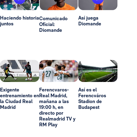
Haciendo historia
Así juega
Comunicado
juntos
Diomande
Oficial:
Diomande
Exigente
Ferencvaros-
Así es el
entrenamiento en
Real Madrid,
Ferencváros
la Ciudad Real
mañana a las
Stadion de
Madrid
19:00 h, en
Budapest
directo por
Realmadrid TV y
RM Play