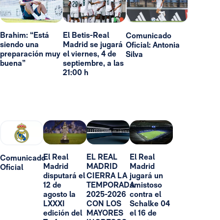
Brahim: “Está
El Betis-Real
Comunicado
siendo una
Madrid se jugará
Oficial: Antonia
preparación muy
el viernes, 4 de
Silva
buena”
septiembre, a las
21:00 h
El Real
EL REAL
El Real
Comunicado
Madrid
MADRID
Madrid
Oficial
disputará el
CIERRA LA
jugará un
12 de
TEMPORADA
amistoso
agosto la
2025-2026
contra el
LXXXI
CON LOS
Schalke 04
edición del
MAYORES
el 16 de