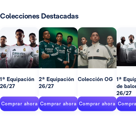
Colecciones Destacadas
1ª Equipación
2ª Equipación
Colección OG
1ª Equi
26/27
26/27
de balo
26/27
Comprar ahora
Comprar ahora
Comprar ahora
Compra