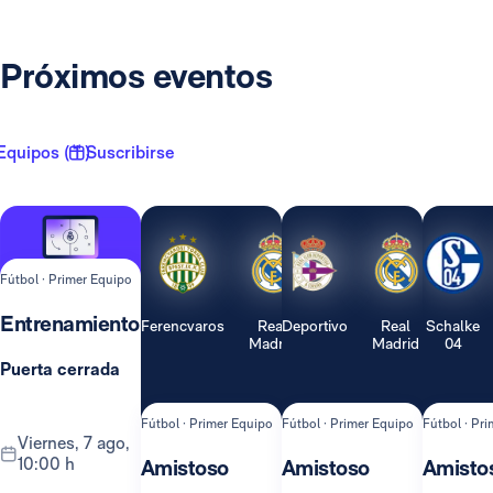
Próximos eventos
Equipos ( 1 )
Suscribirse
Fútbol · Primer Equipo
Entrenamiento
Ferencvaros
Real
Deportivo
Real
Schalke
Madrid
Madrid
04
Puerta cerrada
Fútbol · Primer Equipo
Fútbol · Primer Equipo
Fútbol · Pr
viernes, 7 ago,
10:00 h
Amistoso
Amistoso
Amisto