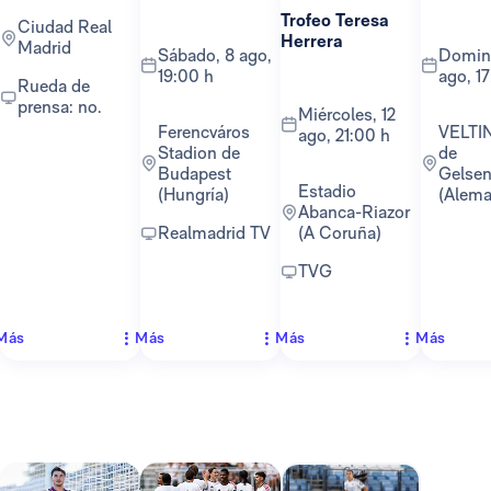
Trofeo Teresa
Ciudad Real
Herrera
Madrid
sábado, 8 ago,
domingo, 16
19:00 h
ago, 1
Rueda de
prensa: no.
miércoles, 12
Ferencváros
VELTINS-Arena
ago, 21:00 h
Stadion de
de
Budapest
Gelsen
Estadio
(Hungría)
(Alema
Abanca-Riazor
Realmadrid TV
(A Coruña)
TVG
Más
Más
Más
Más