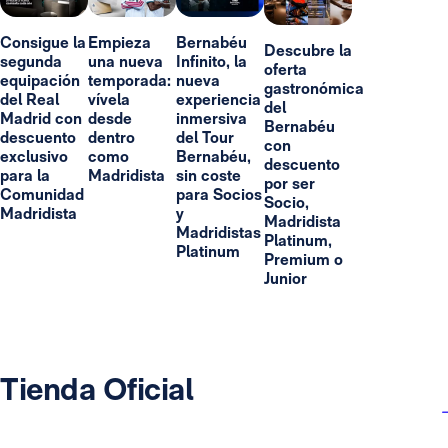
Consigue la
Empieza
Bernabéu
Descubre la
segunda
una nueva
Infinito, la
oferta
equipación
temporada:
nueva
gastronómica
del Real
vívela
experiencia
del
Madrid con
desde
inmersiva
Bernabéu
descuento
dentro
del Tour
con
exclusivo
como
Bernabéu,
descuento
para la
Madridista
sin coste
por ser
Comunidad
para Socios
Socio,
Madridista
y
Madridista
Madridistas
Platinum,
Platinum
Premium o
Junior
Tienda Oficial