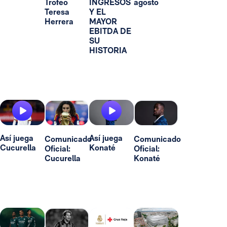
Trofeo
INGRESOS
agosto
Teresa
Y EL
Herrera
MAYOR
EBITDA DE
SU
HISTORIA
Así juega
Así juega
Comunicado
Comunicado
Cucurella
Konaté
Oficial:
Oficial:
Cucurella
Konaté