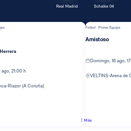
Real Madrid
Schalke 04
ipo
Fútbol · Primer Equipo
Amistoso
 Herrera
domingo, 16 ago, 1
12 ago, 21:00 h
VELTINS-Arena de 
anca-Riazor (A Coruña)
Más