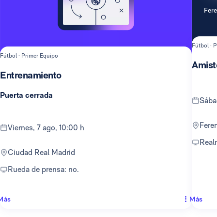
Fer
Fútbol · 
Fútbol · Primer Equipo
Amist
Entrenamiento
Puerta cerrada
sáb
Fer
viernes, 7 ago, 10:00 h
Rea
Ciudad Real Madrid
Rueda de prensa: no.
Más
Más