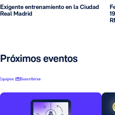
Exigente entrenamiento en la Ciudad
F
Real Madrid
19
R
Próximos eventos
Equipos ( 1 )
Suscribirse