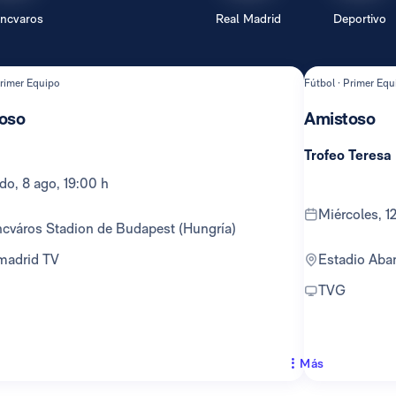
encvaros
Real Madrid
Deportivo
Primer Equipo
Fútbol · Primer Equ
oso
Amistoso
Trofeo Teresa
ado, 8 ago, 19:00 h
miércoles, 
encváros Stadion de Budapest (Hungría)
lmadrid TV
Estadio Ab
TVG
Más