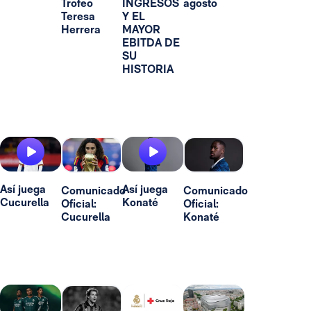
Trofeo
INGRESOS
agosto
Teresa
Y EL
Herrera
MAYOR
EBITDA DE
SU
HISTORIA
Así juega
Así juega
Comunicado
Comunicado
Cucurella
Konaté
Oficial:
Oficial:
Cucurella
Konaté