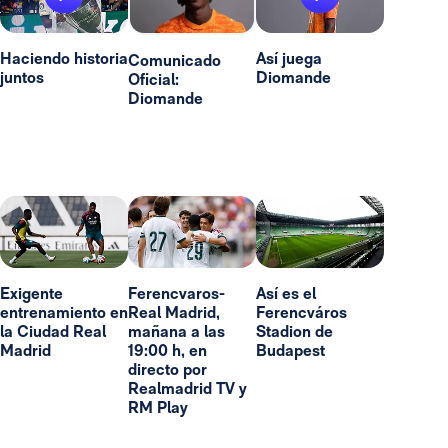
Haciendo historia
Así juega
Comunicado
juntos
Diomande
Oficial:
Diomande
Exigente
Ferencvaros-
Así es el
entrenamiento en
Real Madrid,
Ferencváros
la Ciudad Real
mañana a las
Stadion de
Madrid
19:00 h, en
Budapest
directo por
Realmadrid TV y
RM Play