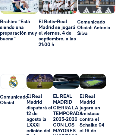
Brahim: “Está
El Betis-Real
Comunicado
siendo una
Madrid se jugará
Oficial: Antonia
preparación muy
el viernes, 4 de
Silva
buena”
septiembre, a las
21:00 h
El Real
EL REAL
El Real
Comunicado
Madrid
MADRID
Madrid
Oficial
disputará el
CIERRA LA
jugará un
12 de
TEMPORADA
amistoso
agosto la
2025-2026
contra el
LXXXI
CON LOS
Schalke 04
edición del
MAYORES
el 16 de