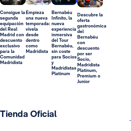
Consigue la
Empieza
Bernabéu
Descubre la
segunda
una nueva
Infinito, la
oferta
equipación
temporada:
nueva
gastronómica
del Real
vívela
experiencia
del
Madrid con
desde
inmersiva
Bernabéu
descuento
dentro
del Tour
con
exclusivo
como
Bernabéu,
descuento
para la
Madridista
sin coste
por ser
Comunidad
para Socios
Socio,
Madridista
y
Madridista
Madridistas
Platinum,
Platinum
Premium o
Junior
Tienda Oficial