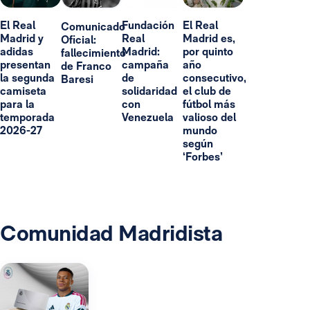
El Real
Fundación
El Real
Comunicado
Madrid y
Real
Madrid es,
Oficial:
adidas
Madrid:
por quinto
fallecimiento
presentan
campaña
año
de Franco
la segunda
de
consecutivo,
Baresi
camiseta
solidaridad
el club de
para la
con
fútbol más
temporada
Venezuela
valioso del
2026-27
mundo
según
‘Forbes’
Comunidad Madridista