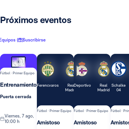
Próximos eventos
Equipos ( 1 )
Suscribirse
Fútbol · Primer Equipo
Entrenamiento
Ferencvaros
Real
Deportivo
Real
Schalke
Madrid
Madrid
04
Puerta cerrada
Fútbol · Primer Equipo
Fútbol · Primer Equipo
Fútbol · Pr
viernes, 7 ago,
10:00 h
Amistoso
Amistoso
Amisto