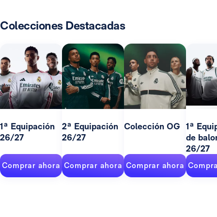
Colecciones Destacadas
1ª Equipación
2ª Equipación
Colección OG
1ª Equi
26/27
26/27
de balo
26/27
Comprar ahora
Comprar ahora
Comprar ahora
Compra