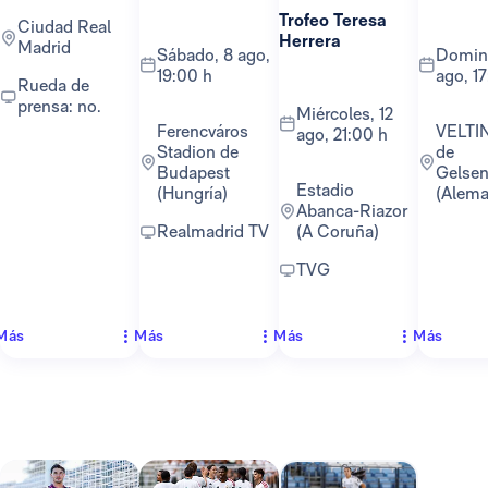
Trofeo Teresa
Ciudad Real
Herrera
Madrid
sábado, 8 ago,
domingo, 16
19:00 h
ago, 1
Rueda de
prensa: no.
miércoles, 12
Ferencváros
VELTINS-Arena
ago, 21:00 h
Stadion de
de
Budapest
Gelsen
Estadio
(Hungría)
(Alema
Abanca-Riazor
Realmadrid TV
(A Coruña)
TVG
Más
Más
Más
Más