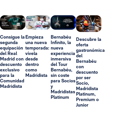
Consigue la
Empieza
Bernabéu
Descubre la
segunda
una nueva
Infinito, la
oferta
equipación
temporada:
nueva
gastronómica
del Real
vívela
experiencia
del
Madrid con
desde
inmersiva
Bernabéu
descuento
dentro
del Tour
con
exclusivo
como
Bernabéu,
descuento
para la
Madridista
sin coste
por ser
Comunidad
para Socios
Socio,
Madridista
y
Madridista
Madridistas
Platinum,
Platinum
Premium o
Junior