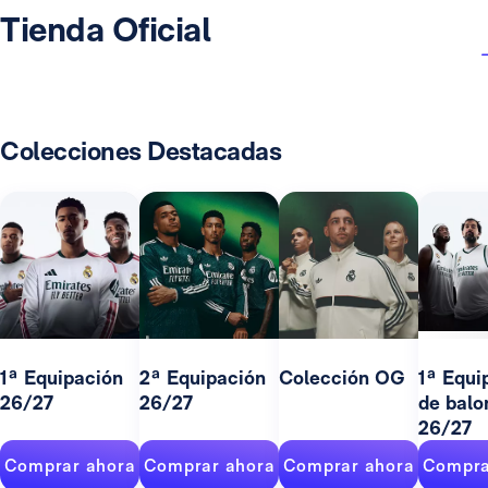
Tienda Oficial
Colecciones Destacadas
1ª Equipación
2ª Equipación
Colección OG
1ª Equi
26/27
26/27
de balo
26/27
Comprar ahora
Comprar ahora
Comprar ahora
Compra