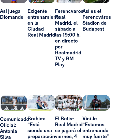
Así juega
Exigente
Ferencvaros-
Así es el
Diomande
entrenamiento
Real
Ferencváros
en la
Madrid, el
Stadion de
Ciudad
sábado a
Budapest
Real Madrid
las 19:00 h,
en directo
por
Realmadrid
TV y RM
Play
Brahim:
El Betis-
Vini Jr:
Comunicado
“Está
Real Madrid
“Estamos
Oficial:
siendo una
se jugará el
entrenando
Antonia
preparación
viernes, 4
muy fuerte”
Silva