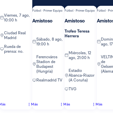
Fútbol · Primer Equipo
Fútbol · Primer Equipo
Fútbol · Pr
viernes, 7 ago,
10:00 h
Amistoso
Amistoso
Amisto
Trofeo Teresa
Ciudad Real
Herrera
Madrid
sábado, 8 ago,
domingo, 16
19:00 h
ago, 1
Rueda de
prensa: no.
miércoles, 12
Ferencváros
VELTINS-Arena
ago, 21:00 h
Stadion de
de
Budapest
Gelsen
Estadio
(Hungría)
(Alema
Abanca-Riazor
Realmadrid TV
(A Coruña)
TVG
Más
Más
Más
Más