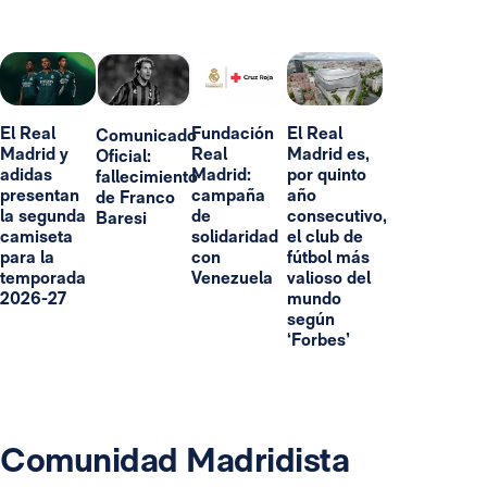
El Real
Fundación
El Real
Comunicado
Madrid y
Real
Madrid es,
Oficial:
adidas
Madrid:
por quinto
fallecimiento
presentan
campaña
año
de Franco
la segunda
de
consecutivo,
Baresi
camiseta
solidaridad
el club de
para la
con
fútbol más
temporada
Venezuela
valioso del
2026-27
mundo
según
‘Forbes’
Comunidad Madridista