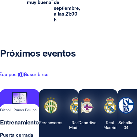
muy buena”
de
septiembre,
a las 21:00
h
Próximos eventos
Equipos ( 1 )
Suscribirse
Fútbol · Primer Equipo
Entrenamiento
Ferencvaros
Real
Deportivo
Real
Schalke
Madrid
Madrid
04
Puerta cerrada