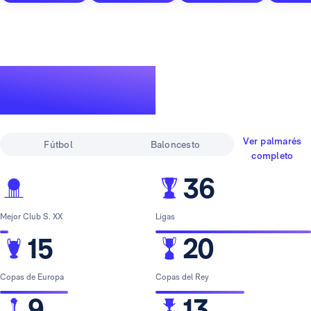
Un palmarés de
leyenda
Ver palmarés
Fútbol
Baloncesto
completo
36
Mejor Club S. XX
Ligas
15
20
Copas de Europa
Copas del Rey
9
13