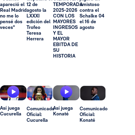
apareció el
12 de
TEMPORADA
amistoso
Real Madrid
agosto la
2025-2026
contra el
no me lo
LXXXI
CON LOS
Schalke 04
pensé dos
edición del
MAYORES
el 16 de
veces"
Trofeo
INGRESOS
agosto
Teresa
Y EL
Herrera
MAYOR
EBITDA DE
SU
HISTORIA
Así juega
Así juega
Comunicado
Comunicado
Cucurella
Konaté
Oficial:
Oficial:
Cucurella
Konaté