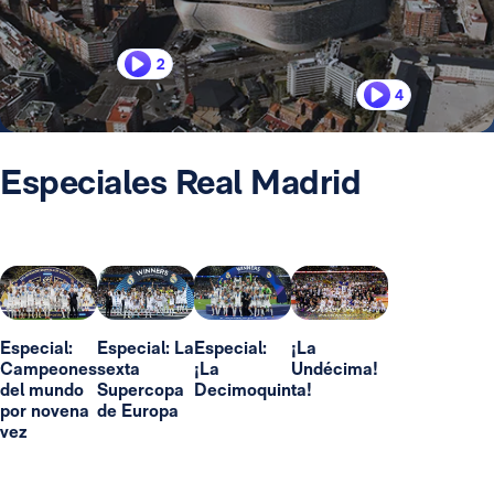
2
4
Especiales Real Madrid
Especial:
Especial: La
Especial:
¡La
Campeones
sexta
¡La
Undécima!
del mundo
Supercopa
Decimoquinta!
por novena
de Europa
vez