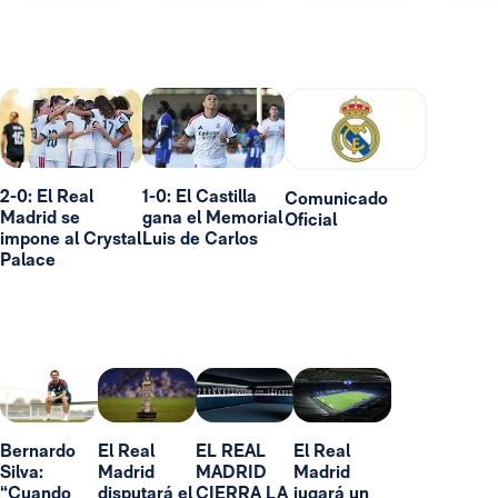
2-0: El Real
1-0: El Castilla
Comunicado
Madrid se
gana el Memorial
Oficial
impone al Crystal
Luis de Carlos
Palace
Bernardo
El Real
EL REAL
El Real
Silva:
Madrid
MADRID
Madrid
“Cuando
disputará el
CIERRA LA
jugará un