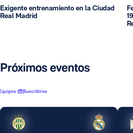
Exigente entrenamiento en la Ciudad
F
Real Madrid
19
R
Próximos eventos
Equipos ( 1 )
Suscribirse