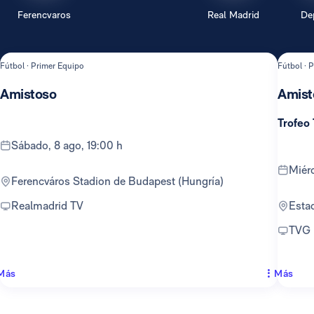
Ferencvaros
Real Madrid
De
Fútbol · Primer Equipo
Fútbol · 
Amistoso
Amist
Trofeo
sábado, 8 ago, 19:00 h
mié
Ferencváros Stadion de Budapest (Hungría)
Realmadrid TV
Est
TVG
Más
Más