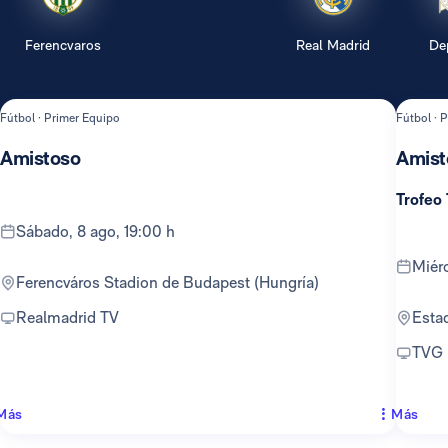
Ferencvaros
Real Madrid
De
Fútbol · Primer Equipo
Fútbol · 
Amistoso
Amist
Trofeo
sábado, 8 ago, 19:00 h
mié
Ferencváros Stadion de Budapest (Hungría)
Realmadrid TV
Est
TVG
Más
Más