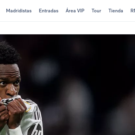
Madridistas
Entradas
Área VIP
Tour
Tienda
R