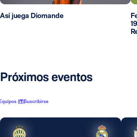
Así juega Diomande
F
19
R
Próximos eventos
Equipos ( 1 )
Suscribirse