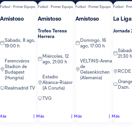
Fútbol · Primer Equipo
Fútbol · Primer Equipo
Fútbol · Primer Equipo
Fútbol · Pr
Amistoso
Amistoso
Amistoso
La Liga
Trofeo Teresa
Jornada 
Herrera
sábado, 8 ago,
domingo, 16
19:00 h
ago, 17:00 h
sábado, 22 ago,
miércoles, 12
21:30 
Ferencváros
VELTINS-Arena
ago, 21:00 h
Stadion de
de
RCDE
Budapest
Gelsenkirchen
Estadio
(Hungría)
(Alemania)
Orange TV y
Abanca-Riazor
Dazn.
Realmadrid TV
(A Coruña)
TVG
Más
Más
Más
Más