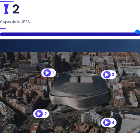
2
Copas de la UEFA
1
3
2
4