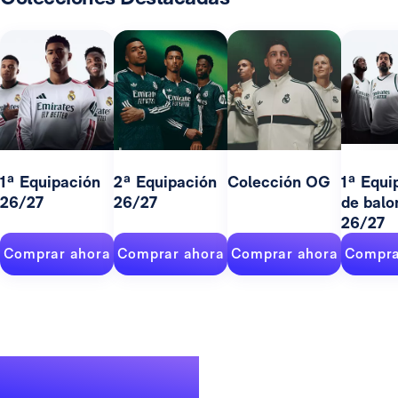
1ª Equipación
2ª Equipación
Colección OG
1ª Equi
26/27
26/27
de balo
26/27
Comprar ahora
Comprar ahora
Comprar ahora
Compra
Un palmarés de