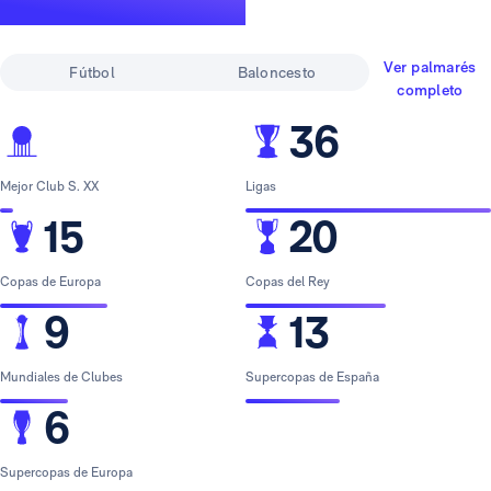
leyenda
Ver palmarés
Fútbol
Baloncesto
completo
36
Mejor Club S. XX
Ligas
15
20
Copas de Europa
Copas del Rey
9
13
Mundiales de Clubes
Supercopas de España
6
Supercopas de Europa