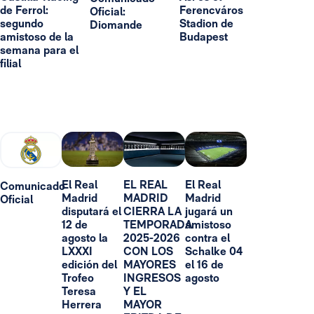
de Ferrol:
Ferencváros
Oficial:
segundo
Stadion de
Diomande
amistoso de la
Budapest
semana para el
filial
El Real
EL REAL
El Real
Comunicado
Madrid
MADRID
Madrid
Oficial
disputará el
CIERRA LA
jugará un
12 de
TEMPORADA
amistoso
agosto la
2025-2026
contra el
LXXXI
CON LOS
Schalke 04
edición del
MAYORES
el 16 de
Trofeo
INGRESOS
agosto
Teresa
Y EL
Herrera
MAYOR