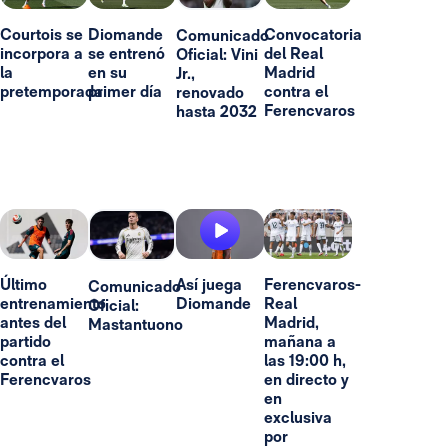
Courtois se
Diomande
Convocatoria
Comunicado
incorpora a
se entrenó
del Real
Oficial: Vini
la
en su
Madrid
Jr.,
pretemporada
primer día
contra el
renovado
Ferencvaros
hasta 2032
Último
Así juega
Ferencvaros-
Comunicado
entrenamiento
Diomande
Real
Oficial:
antes del
Madrid,
Mastantuono
partido
mañana a
contra el
las 19:00 h,
Ferencvaros
en directo y
en
exclusiva
por