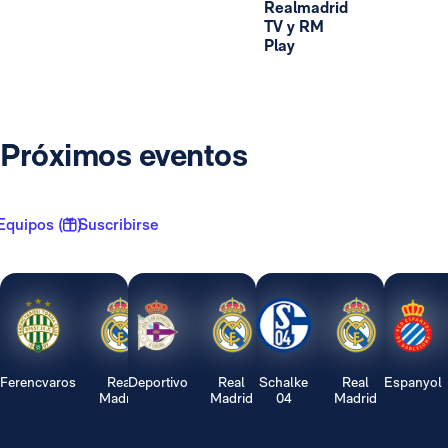
Realmadrid
TV y RM
Play
Próximos eventos
Equipos ( 1 )
Suscribirse
Ferencvaros
Real
Deportivo
Real
Schalke
Real
Espanyol
Madrid
Madrid
04
Madrid