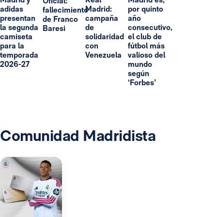
Oficial:
adidas
Madrid:
por quinto
fallecimiento
presentan
campaña
año
de Franco
la segunda
de
consecutivo,
Baresi
camiseta
solidaridad
el club de
para la
con
fútbol más
temporada
Venezuela
valioso del
2026-27
mundo
según
‘Forbes’
Comunidad Madridista