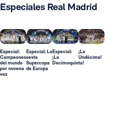
Especiales Real Madrid
Especial:
Especial: La
Especial:
¡La
Campeones
sexta
¡La
Undécima!
del mundo
Supercopa
Decimoquinta!
por novena
de Europa
vez