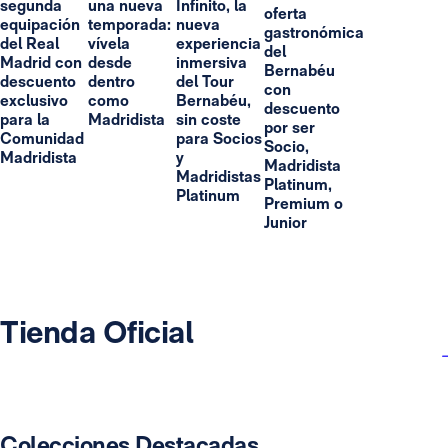
segunda
una nueva
Infinito, la
oferta
equipación
temporada:
nueva
gastronómica
del Real
vívela
experiencia
del
Madrid con
desde
inmersiva
Bernabéu
descuento
dentro
del Tour
con
exclusivo
como
Bernabéu,
descuento
para la
Madridista
sin coste
por ser
Comunidad
para Socios
Socio,
Madridista
y
Madridista
Madridistas
Platinum,
Platinum
Premium o
Junior
Tienda Oficial
Colecciones Destacadas