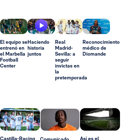
El equipo se
Haciendo
Real
Reconocimiento
entrenó en
historia
Madrid-
médico de
el Marbella
juntos
Sevilla: a
Diomande
Football
seguir
Center
invictas en
la
pretemporada
Castilla-Racing
Así es el
Comunicado