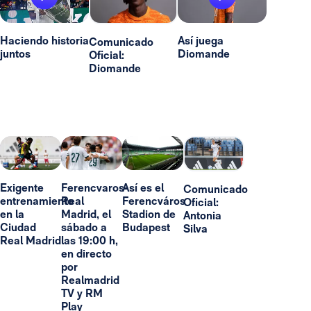
Haciendo historia
Así juega
Comunicado
juntos
Diomande
Oficial:
Diomande
Exigente
Ferencvaros-
Así es el
Comunicado
entrenamiento
Real
Ferencváros
Oficial:
en la
Madrid, el
Stadion de
Antonia
Ciudad
sábado a
Budapest
Silva
Real Madrid
las 19:00 h,
en directo
por
Realmadrid
TV y RM
Play