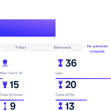
Un palmarés de
leyenda
Ver palmarés
Fútbol
Baloncesto
completo
36
Mejor Club S. XX
Ligas
15
20
Copas de Europa
Copas del Rey
9
13