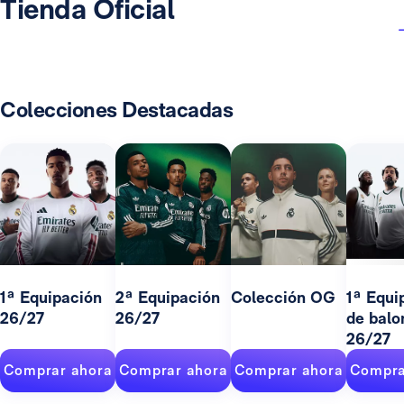
Tienda Oficial
Colecciones Destacadas
1ª Equipación
2ª Equipación
Colección OG
1ª Equi
26/27
26/27
de balo
26/27
Comprar ahora
Comprar ahora
Comprar ahora
Compra