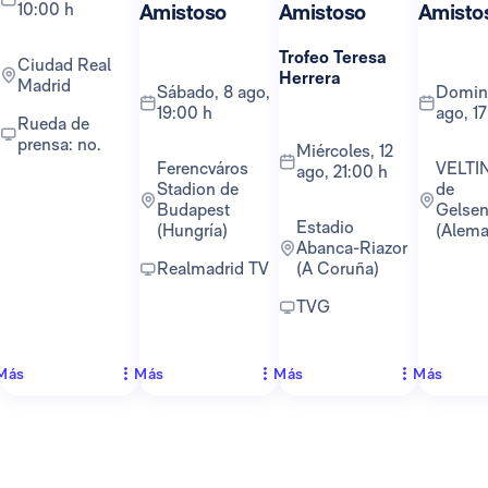
10:00 h
Amistoso
Amistoso
Amisto
Trofeo Teresa
Ciudad Real
Herrera
Madrid
sábado, 8 ago,
domingo, 16
19:00 h
ago, 1
Rueda de
prensa: no.
miércoles, 12
Ferencváros
VELTINS-Arena
ago, 21:00 h
Stadion de
de
Budapest
Gelsen
Estadio
(Hungría)
(Alema
Abanca-Riazor
Realmadrid TV
(A Coruña)
TVG
Más
Más
Más
Más