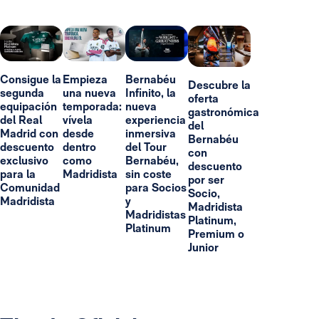
Consigue la
Empieza
Bernabéu
Descubre la
segunda
una nueva
Infinito, la
oferta
equipación
temporada:
nueva
gastronómica
del Real
vívela
experiencia
del
Madrid con
desde
inmersiva
Bernabéu
descuento
dentro
del Tour
con
exclusivo
como
Bernabéu,
descuento
para la
Madridista
sin coste
por ser
Comunidad
para Socios
Socio,
Madridista
y
Madridista
Madridistas
Platinum,
Platinum
Premium o
Junior