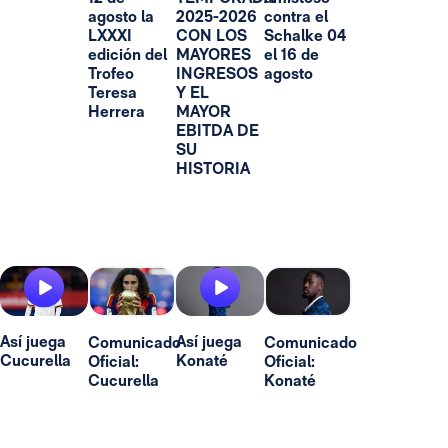
agosto la
2025-2026
contra el
LXXXI
CON LOS
Schalke 04
edición del
MAYORES
el 16 de
Trofeo
INGRESOS
agosto
Teresa
Y EL
Herrera
MAYOR
EBITDA DE
SU
HISTORIA
Así juega
Así juega
Comunicado
Comunicado
Cucurella
Konaté
Oficial:
Oficial:
Cucurella
Konaté