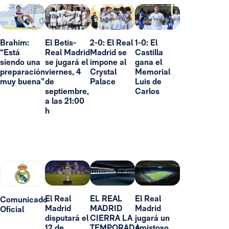
Brahim:
El Betis-
2-0: El Real
1-0: El
“Está
Real Madrid
Madrid se
Castilla
siendo una
se jugará el
impone al
gana el
preparación
viernes, 4
Crystal
Memorial
muy buena”
de
Palace
Luis de
septiembre,
Carlos
a las 21:00
h
El Real
EL REAL
El Real
Comunicado
Madrid
MADRID
Madrid
Oficial
disputará el
CIERRA LA
jugará un
12 de
TEMPORADA
amistoso