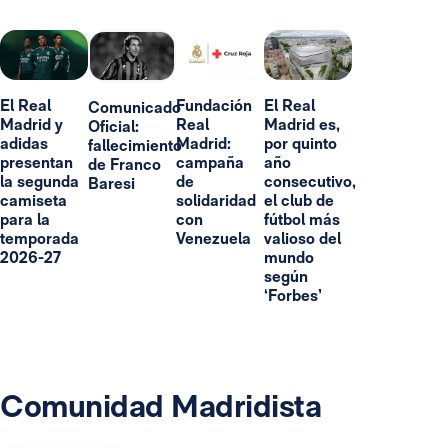
El Real
Fundación
El Real
Comunicado
Madrid y
Real
Madrid es,
Oficial:
adidas
Madrid:
por quinto
fallecimiento
presentan
campaña
año
de Franco
la segunda
de
consecutivo,
Baresi
camiseta
solidaridad
el club de
para la
con
fútbol más
temporada
Venezuela
valioso del
2026-27
mundo
según
‘Forbes’
Comunidad Madridista