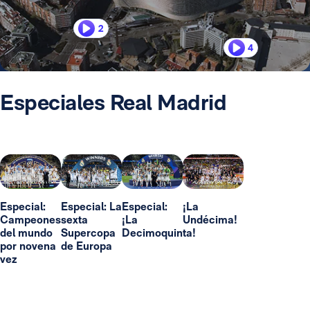
2
4
Especiales Real Madrid
Especial:
Especial: La
Especial:
¡La
Campeones
sexta
¡La
Undécima!
del mundo
Supercopa
Decimoquinta!
por novena
de Europa
vez