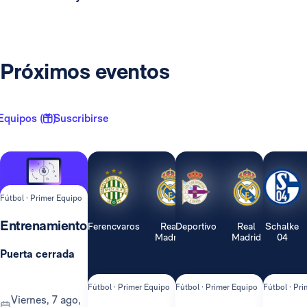
Próximos eventos
Equipos ( 1 )
Suscribirse
Fútbol · Primer Equipo
Entrenamiento
Ferencvaros
Real
Deportivo
Real
Schalke
Madrid
Madrid
04
Puerta cerrada
Fútbol · Primer Equipo
Fútbol · Primer Equipo
Fútbol · Pr
viernes, 7 ago,