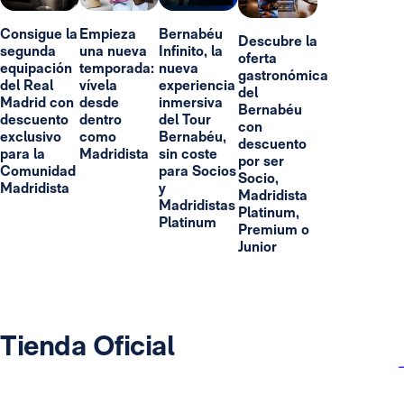
Consigue la
Empieza
Bernabéu
Descubre la
segunda
una nueva
Infinito, la
oferta
equipación
temporada:
nueva
gastronómica
del Real
vívela
experiencia
del
Madrid con
desde
inmersiva
Bernabéu
descuento
dentro
del Tour
con
exclusivo
como
Bernabéu,
descuento
para la
Madridista
sin coste
por ser
Comunidad
para Socios
Socio,
Madridista
y
Madridista
Madridistas
Platinum,
Platinum
Premium o
Junior
Tienda Oficial