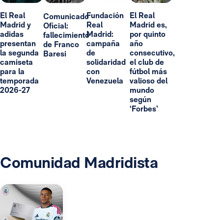
El Real
Fundación
El Real
Comunicado
Madrid y
Real
Madrid es,
Oficial:
adidas
Madrid:
por quinto
fallecimiento
presentan
campaña
año
de Franco
la segunda
de
consecutivo,
Baresi
camiseta
solidaridad
el club de
para la
con
fútbol más
temporada
Venezuela
valioso del
2026-27
mundo
según
‘Forbes’
Comunidad Madridista