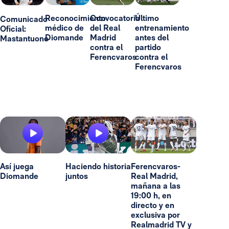
Reconocimiento
Convocatoria
Último
Comunicado
médico de
del Real
entrenamiento
Oficial:
Diomande
Madrid
antes del
Mastantuono
contra el
partido
Ferencvaros
contra el
Ferencvaros
Así juega
Haciendo historia
Ferencvaros-
Diomande
juntos
Real Madrid,
mañana a las
19:00 h, en
directo y en
exclusiva por
Realmadrid TV y