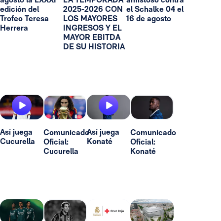
edición del
2025-2026 CON
el Schalke 04 el
Trofeo Teresa
LOS MAYORES
16 de agosto
Herrera
INGRESOS Y EL
MAYOR EBITDA
DE SU HISTORIA
Así juega
Así juega
Comunicado
Comunicado
Cucurella
Konaté
Oficial:
Oficial:
Cucurella
Konaté