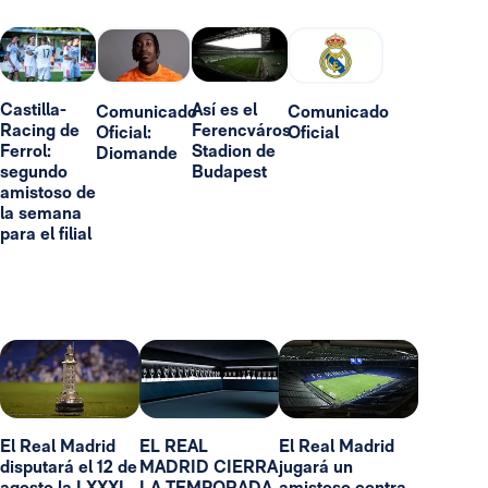
Castilla-
Así es el
Comunicado
Comunicado
Racing de
Ferencváros
Oficial:
Oficial
Ferrol:
Stadion de
Diomande
segundo
Budapest
amistoso de
la semana
para el filial
El Real Madrid
EL REAL
El Real Madrid
disputará el 12 de
MADRID CIERRA
jugará un
agosto la LXXXI
LA TEMPORADA
amistoso contra