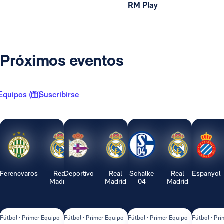
RM Play
Próximos eventos
Equipos ( 1 )
Suscribirse
Ferencvaros
Real
Deportivo
Real
Schalke
Real
Espanyol
Madrid
Madrid
04
Madrid
Fútbol · Primer Equipo
Fútbol · Primer Equipo
Fútbol · Primer Equipo
Fútbol · Pr