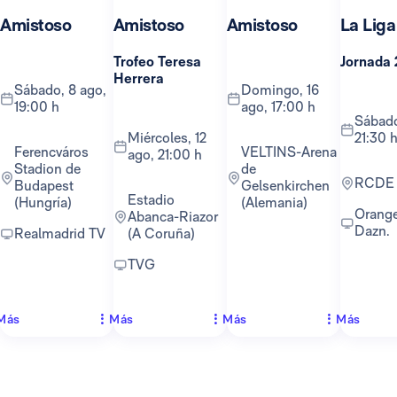
Amistoso
Amistoso
Amistoso
La Liga
Trofeo Teresa
Jornada 
Herrera
sábado, 8 ago,
domingo, 16
19:00 h
ago, 17:00 h
sábado, 22 ago,
miércoles, 12
21:30 
Ferencváros
VELTINS-Arena
ago, 21:00 h
Stadion de
de
RCDE
Budapest
Gelsenkirchen
Estadio
(Hungría)
(Alemania)
Orange TV y
Abanca-Riazor
Dazn.
Realmadrid TV
(A Coruña)
TVG
Más
Más
Más
Más