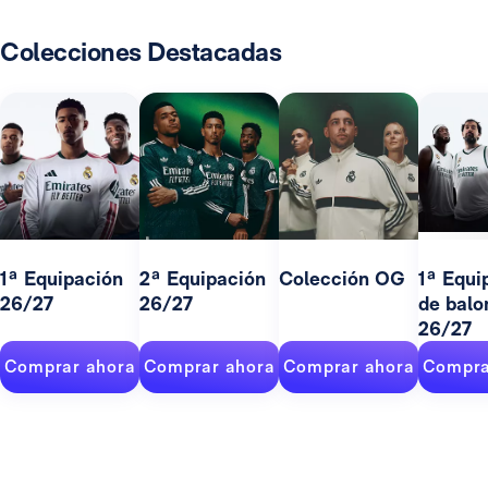
Colecciones Destacadas
1ª Equipación
2ª Equipación
Colección OG
1ª Equi
26/27
26/27
de balo
26/27
Comprar ahora
Comprar ahora
Comprar ahora
Compra