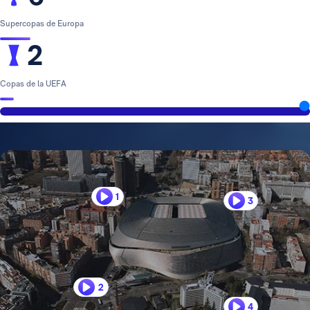
Supercopas de Europa
2
Copas de la UEFA
1
3
2
4