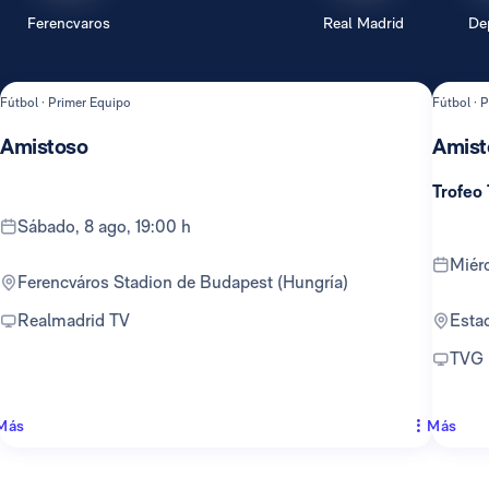
Ferencvaros
Real Madrid
De
Fútbol · Primer Equipo
Fútbol · 
Amistoso
Amist
Trofeo
sábado, 8 ago, 19:00 h
mié
Ferencváros Stadion de Budapest (Hungría)
Realmadrid TV
Est
TVG
Más
Más