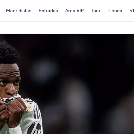
Madridistas
Entradas
Área VIP
Tour
Tienda
R