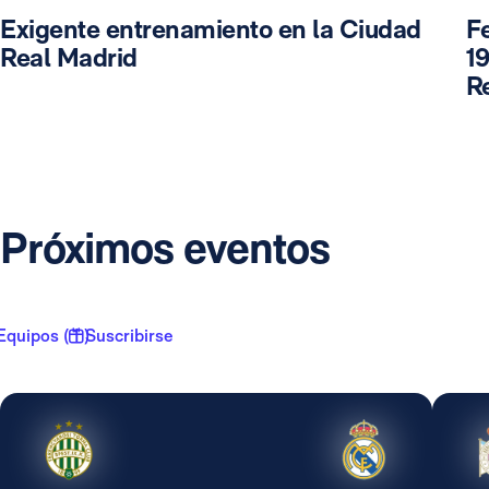
Exigente entrenamiento en la Ciudad
F
Real Madrid
19
R
Próximos eventos
Equipos ( 1 )
Suscribirse