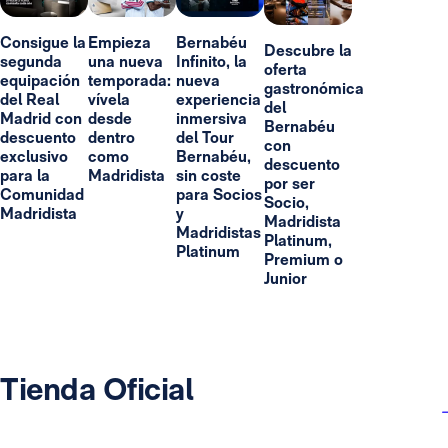
Consigue la
Empieza
Bernabéu
Descubre la
segunda
una nueva
Infinito, la
oferta
equipación
temporada:
nueva
gastronómica
del Real
vívela
experiencia
del
Madrid con
desde
inmersiva
Bernabéu
descuento
dentro
del Tour
con
exclusivo
como
Bernabéu,
descuento
para la
Madridista
sin coste
por ser
Comunidad
para Socios
Socio,
Madridista
y
Madridista
Madridistas
Platinum,
Platinum
Premium o
Junior
Tienda Oficial