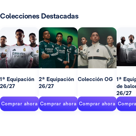
Colecciones Destacadas
1ª Equipación
2ª Equipación
Colección OG
1ª Equi
26/27
26/27
de balo
26/27
Comprar ahora
Comprar ahora
Comprar ahora
Compra