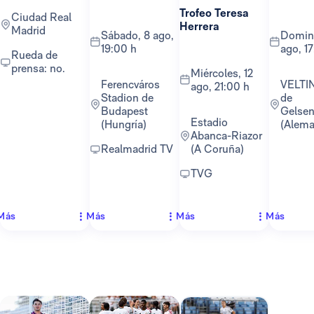
Trofeo Teresa
Ciudad Real
Herrera
Madrid
sábado, 8 ago,
domingo, 16
19:00 h
ago, 1
Rueda de
prensa: no.
miércoles, 12
Ferencváros
VELTINS-Arena
ago, 21:00 h
Stadion de
de
Budapest
Gelsen
Estadio
(Hungría)
(Alema
Abanca-Riazor
Realmadrid TV
(A Coruña)
TVG
Más
Más
Más
Más