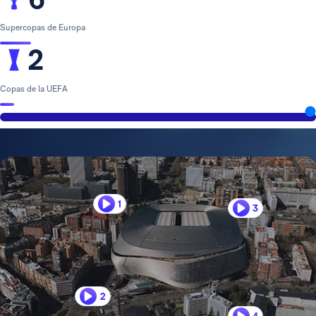
Supercopas de Europa
2
Copas de la UEFA
1
3
2