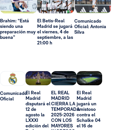
Brahim: “Está
El Betis-Real
Comunicado
siendo una
Madrid se jugará
Oficial: Antonia
preparación muy
el viernes, 4 de
Silva
buena”
septiembre, a las
21:00 h
El Real
EL REAL
El Real
Comunicado
Madrid
MADRID
Madrid
Oficial
disputará el
CIERRA LA
jugará un
12 de
TEMPORADA
amistoso
agosto la
2025-2026
contra el
LXXXI
CON LOS
Schalke 04
edición del
MAYORES
el 16 de