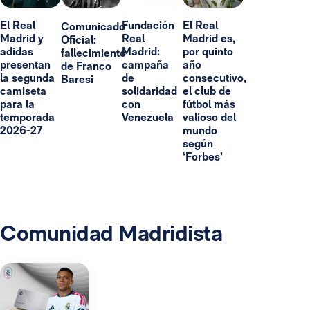
El Real
Fundación
El Real
Comunicado
Madrid y
Real
Madrid es,
Oficial:
adidas
Madrid:
por quinto
fallecimiento
presentan
campaña
año
de Franco
la segunda
de
consecutivo,
Baresi
camiseta
solidaridad
el club de
para la
con
fútbol más
temporada
Venezuela
valioso del
2026-27
mundo
según
‘Forbes’
Comunidad Madridista