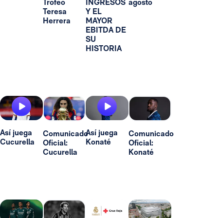
Trofeo
INGRESOS
agosto
Teresa
Y EL
Herrera
MAYOR
EBITDA DE
SU
HISTORIA
Así juega
Así juega
Comunicado
Comunicado
Cucurella
Konaté
Oficial:
Oficial:
Cucurella
Konaté