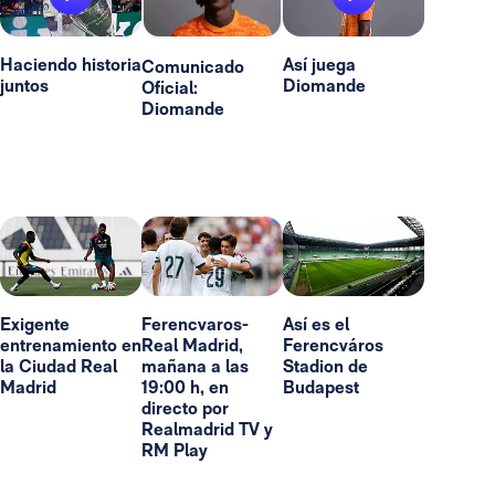
Haciendo historia
Así juega
Comunicado
juntos
Diomande
Oficial:
Diomande
Exigente
Ferencvaros-
Así es el
entrenamiento en
Real Madrid,
Ferencváros
la Ciudad Real
mañana a las
Stadion de
Madrid
19:00 h, en
Budapest
directo por
Realmadrid TV y
RM Play