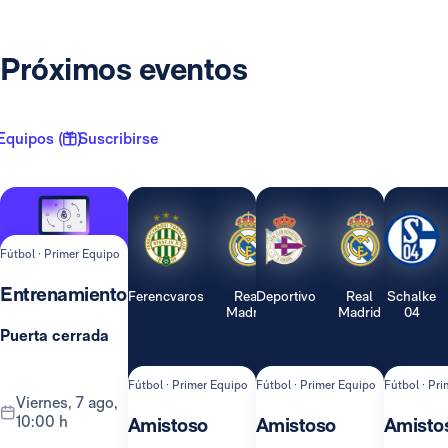
Próximos eventos
Equipos ( 1 )
Suscribirse
Fútbol · Primer Equipo
Entrenamiento
Ferencvaros
Real
Deportivo
Real
Schalke
Madrid
Madrid
04
Puerta cerrada
Fútbol · Primer Equipo
Fútbol · Primer Equipo
Fútbol · Pr
viernes, 7 ago,
10:00 h
Amistoso
Amistoso
Amisto