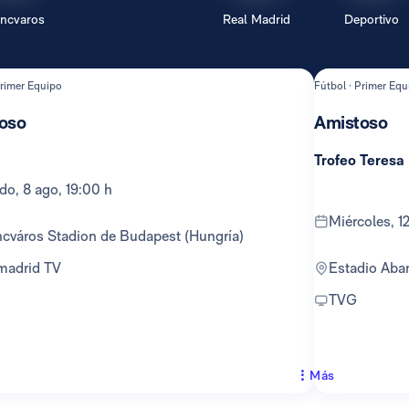
encvaros
Real Madrid
Deportivo
Primer Equipo
Fútbol · Primer Equ
oso
Amistoso
Trofeo Teresa
ado, 8 ago, 19:00 h
miércoles, 
encváros Stadion de Budapest (Hungría)
lmadrid TV
Estadio Ab
TVG
Más