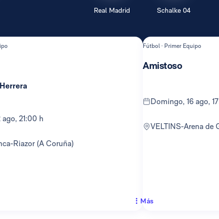
Real Madrid
Schalke 04
ipo
Fútbol · Primer Equipo
Amistoso
 Herrera
domingo, 16 ago, 1
12 ago, 21:00 h
VELTINS-Arena de 
anca-Riazor (A Coruña)
Más