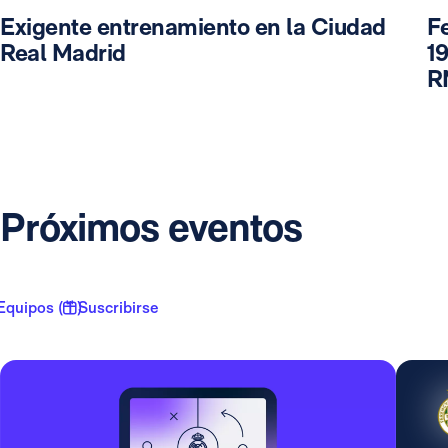
Exigente entrenamiento en la Ciudad
F
Real Madrid
19
R
Próximos eventos
Equipos ( 1 )
Suscribirse