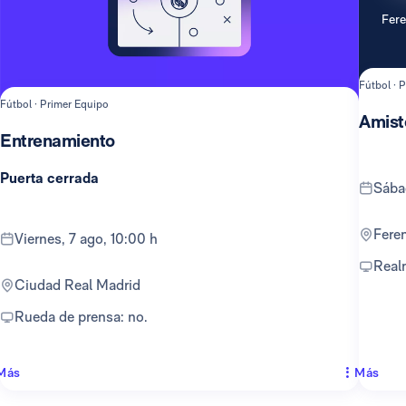
Fer
Fútbol · 
Fútbol · Primer Equipo
Amist
Entrenamiento
Puerta cerrada
sáb
Fer
viernes, 7 ago, 10:00 h
Rea
Ciudad Real Madrid
Rueda de prensa: no.
Más
Más