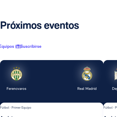
Próximos eventos
Equipos ( 1 )
Suscribirse
Ferencvaros
Real Madrid
De
Fútbol · Primer Equipo
Fútbol · 