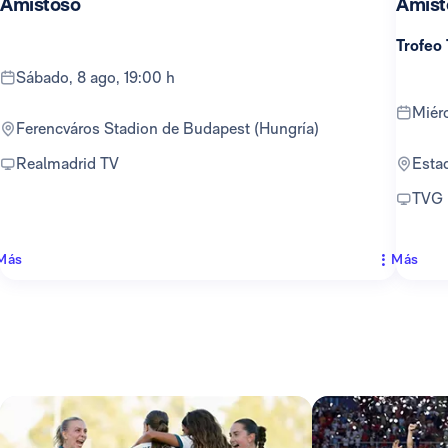
Amistoso
Amist
Trofeo
sábado, 8 ago, 19:00 h
mié
Ferencváros Stadion de Budapest (Hungría)
Realmadrid TV
Est
TVG
Más
Más