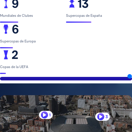
9
13
Mundiales de Clubes
Supercopas de España
6
Supercopas de Europa
2
Copas de la UEFA
1
3