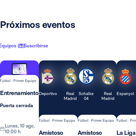
Próximos eventos
Equipos ( 1 )
Suscribirse
Fútbol · Primer Equipo
Entrenamiento
Deportivo
Real
Schalke
Real
Espanyol
Madrid
04
Madrid
Puerta cerrada
Fútbol · Primer Equipo
Fútbol · Primer Equipo
Fútbol · Pr
lunes, 10 ago,
10:00 h
Amistoso
Amistoso
La Liga