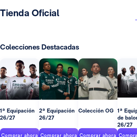
Tienda Oficial
Colecciones Destacadas
1ª Equipación
2ª Equipación
Colección OG
1ª Equi
26/27
26/27
de balo
26/27
Comprar ahora
Comprar ahora
Comprar ahora
Compra