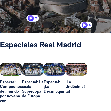
2
4
Especiales Real Madrid
Especial:
Especial: La
Especial:
¡La
Campeones
sexta
¡La
Undécima!
del mundo
Supercopa
Decimoquinta!
por novena
de Europa
vez