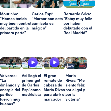
Mourinho:
Carlos Espí:
Bernardo Silva:
“Hemos tenido
“Marcar con esta
“Estoy muy feliz
muy buen control
camiseta es
por haber
del partido en la
mágico”
debutado con el
primera parte”
Real Madrid”
Valverde:
Así llegó el
El gran
Mario
“La
primer gol
remate de
Rivas: “Me
dinámica y
de Carlos
cabeza de
siento feliz
energía del
Espí como
Mario Rivas
por el gol y
partido
madridista
para abrir el
por la
fueron muy
marcador
victoria”
buenas”