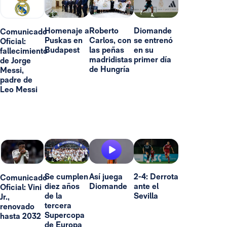
Homenaje a
Roberto
Diomande
Comunicado
Puskas en
Carlos, con
se entrenó
Oficial:
Budapest
las peñas
en su
fallecimiento
madridistas
primer día
de Jorge
de Hungría
Messi,
padre de
Leo Messi
Se cumplen
Así juega
2-4: Derrota
Comunicado
diez años
Diomande
ante el
Oficial: Vini
de la
Sevilla
Jr.,
tercera
renovado
Supercopa
hasta 2032
de Europa