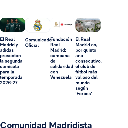
El Real
Fundación
El Real
Comunicado
Madrid y
Real
Madrid es,
Oficial
adidas
Madrid:
por quinto
presentan
campaña
año
la segunda
de
consecutivo,
camiseta
solidaridad
el club de
para la
con
fútbol más
temporada
Venezuela
valioso del
2026-27
mundo
según
‘Forbes’
Comunidad Madridista