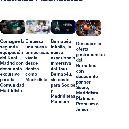
Consigue la
Empieza
Bernabéu
Descubre la
segunda
una nueva
Infinito, la
oferta
equipación
temporada:
nueva
gastronómica
del Real
vívela
experiencia
del
Madrid con
desde
inmersiva
Bernabéu
descuento
dentro
del Tour
con
exclusivo
como
Bernabéu,
descuento
para la
Madridista
sin coste
por ser
Comunidad
para Socios
Socio,
Madridista
y
Madridista
Madridistas
Platinum,
Platinum
Premium o
Junior