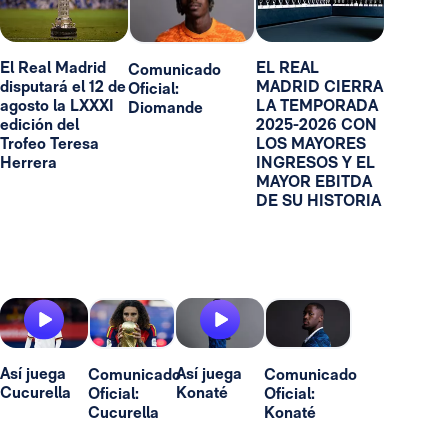
El Real Madrid
EL REAL
Comunicado
disputará el 12 de
MADRID CIERRA
Oficial:
agosto la LXXXI
LA TEMPORADA
Diomande
edición del
2025-2026 CON
Trofeo Teresa
LOS MAYORES
Herrera
INGRESOS Y EL
MAYOR EBITDA
DE SU HISTORIA
Así juega
Así juega
Comunicado
Comunicado
Cucurella
Konaté
Oficial:
Oficial:
Cucurella
Konaté