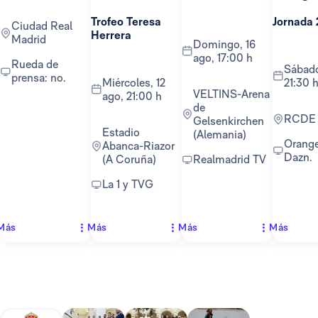
Trofeo Teresa
Jornada 
Ciudad Real
Herrera
Madrid
domingo, 16
ago, 17:00 h
Rueda de
sábado, 22 ago,
prensa: no.
miércoles, 12
21:30 
VELTINS-Arena
ago, 21:00 h
de
RCDE
Gelsenkirchen
Estadio
(Alemania)
Orange TV y
Abanca-Riazor
Dazn.
(A Coruña)
Realmadrid TV
La 1 y TVG
Más
Más
Más
Más