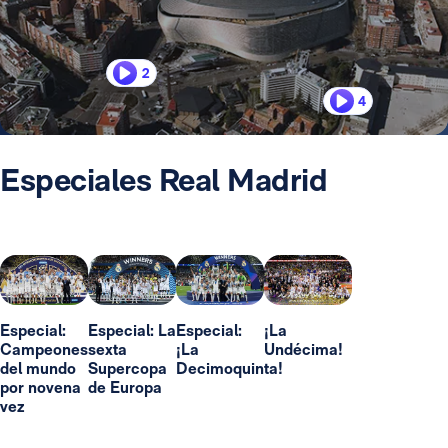
2
4
Especiales Real Madrid
Especial:
Especial: La
Especial:
¡La
Campeones
sexta
¡La
Undécima!
del mundo
Supercopa
Decimoquinta!
por novena
de Europa
vez