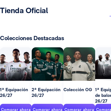
Tienda Oficial
Colecciones Destacadas
1ª Equipación
2ª Equipación
Colección OG
1ª Equi
26/27
26/27
de balo
26/27
Comprar ahora
Comprar ahora
Comprar ahora
Compra