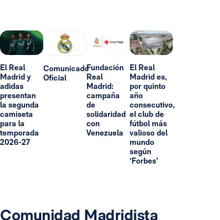
El Real
Fundación
El Real
Comunicado
Madrid y
Real
Madrid es,
Oficial
adidas
Madrid:
por quinto
presentan
campaña
año
la segunda
de
consecutivo,
camiseta
solidaridad
el club de
para la
con
fútbol más
temporada
Venezuela
valioso del
2026-27
mundo
según
‘Forbes’
Comunidad Madridista