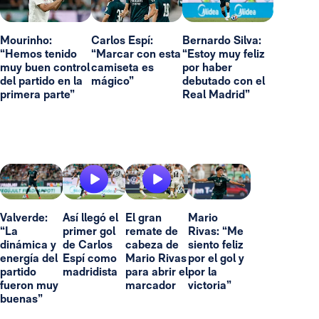
Mourinho:
Carlos Espí:
Bernardo Silva:
“Hemos tenido
“Marcar con esta
“Estoy muy feliz
muy buen control
camiseta es
por haber
del partido en la
mágico”
debutado con el
primera parte”
Real Madrid”
Valverde:
Así llegó el
El gran
Mario
“La
primer gol
remate de
Rivas: “Me
dinámica y
de Carlos
cabeza de
siento feliz
energía del
Espí como
Mario Rivas
por el gol y
partido
madridista
para abrir el
por la
fueron muy
marcador
victoria”
buenas”