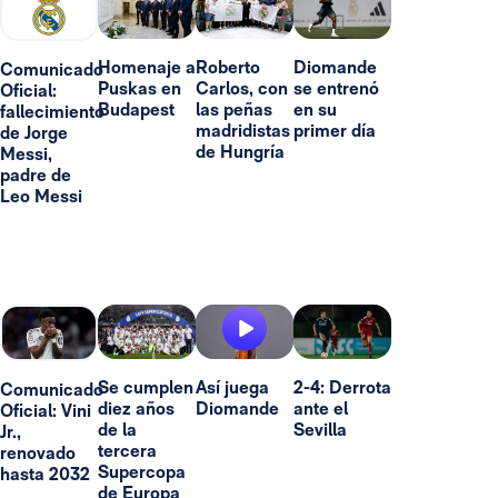
Homenaje a
Roberto
Diomande
Comunicado
Puskas en
Carlos, con
se entrenó
Oficial:
Budapest
las peñas
en su
fallecimiento
madridistas
primer día
de Jorge
de Hungría
Messi,
padre de
Leo Messi
Se cumplen
Así juega
2-4: Derrota
Comunicado
diez años
Diomande
ante el
Oficial: Vini
de la
Sevilla
Jr.,
tercera
renovado
Supercopa
hasta 2032
de Europa