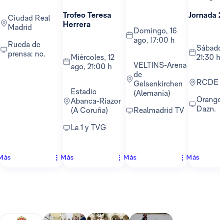
Trofeo Teresa
Jornada 
Ciudad Real
Herrera
Madrid
domingo, 16
ago, 17:00 h
Rueda de
sábado, 22 ago,
prensa: no.
miércoles, 12
21:30 
VELTINS-Arena
ago, 21:00 h
de
RCDE
Gelsenkirchen
Estadio
(Alemania)
Orange TV y
Abanca-Riazor
Dazn.
(A Coruña)
Realmadrid TV
La 1 y TVG
Más
Más
Más
Más