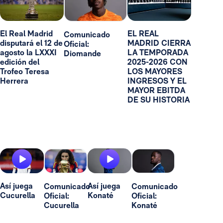
El Real Madrid
EL REAL
Comunicado
disputará el 12 de
MADRID CIERRA
Oficial:
agosto la LXXXI
LA TEMPORADA
Diomande
edición del
2025-2026 CON
Trofeo Teresa
LOS MAYORES
Herrera
INGRESOS Y EL
MAYOR EBITDA
DE SU HISTORIA
Así juega
Así juega
Comunicado
Comunicado
Cucurella
Konaté
Oficial:
Oficial:
Cucurella
Konaté