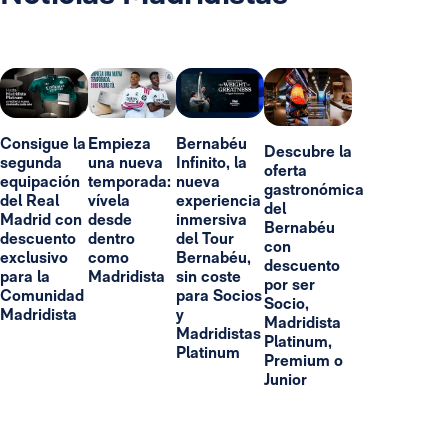
Consigue la
Empieza
Bernabéu
Descubre la
segunda
una nueva
Infinito, la
oferta
equipación
temporada:
nueva
gastronómica
del Real
vívela
experiencia
del
Madrid con
desde
inmersiva
Bernabéu
descuento
dentro
del Tour
con
exclusivo
como
Bernabéu,
descuento
para la
Madridista
sin coste
por ser
Comunidad
para Socios
Socio,
Madridista
y
Madridista
Madridistas
Platinum,
Platinum
Premium o
Junior