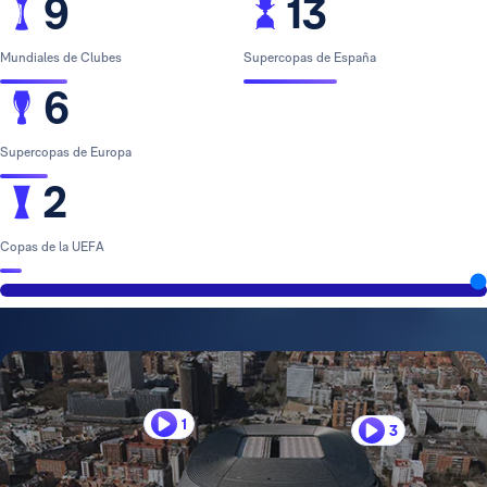
9
13
Mundiales de Clubes
Supercopas de España
6
Supercopas de Europa
2
Copas de la UEFA
1
3