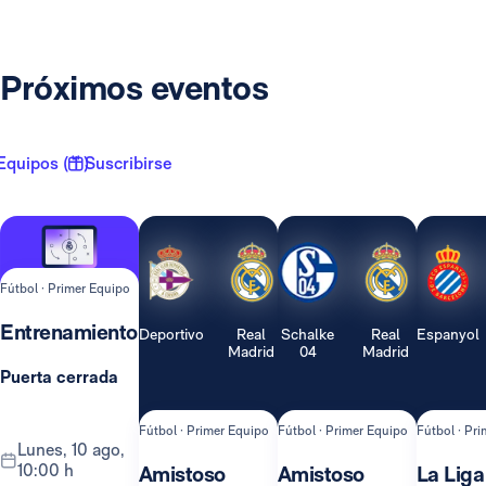
Próximos eventos
Equipos ( 1 )
Suscribirse
Fútbol · Primer Equipo
Entrenamiento
Deportivo
Real
Schalke
Real
Espanyol
Madrid
04
Madrid
Puerta cerrada
Fútbol · Primer Equipo
Fútbol · Primer Equipo
Fútbol · Pr
lunes, 10 ago,
10:00 h
Amistoso
Amistoso
La Liga