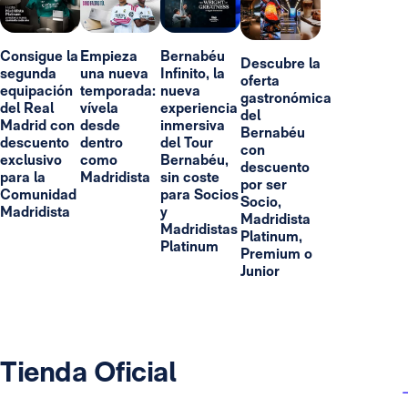
Consigue la
Empieza
Bernabéu
Descubre la
segunda
una nueva
Infinito, la
oferta
equipación
temporada:
nueva
gastronómica
del Real
vívela
experiencia
del
Madrid con
desde
inmersiva
Bernabéu
descuento
dentro
del Tour
con
exclusivo
como
Bernabéu,
descuento
para la
Madridista
sin coste
por ser
Comunidad
para Socios
Socio,
Madridista
y
Madridista
Madridistas
Platinum,
Platinum
Premium o
Junior
Tienda Oficial