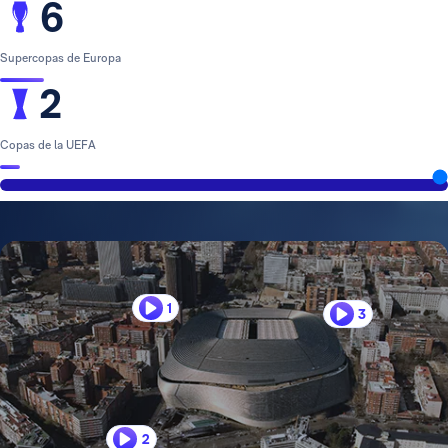
6
Supercopas de Europa
2
Copas de la UEFA
1
3
2