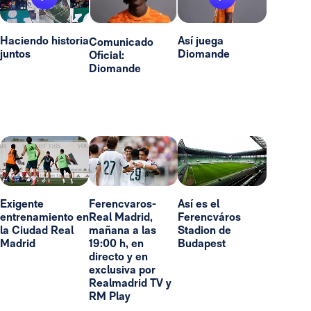
Haciendo historia
Así juega
Comunicado
juntos
Diomande
Oficial:
Diomande
Exigente
Ferencvaros-
Así es el
entrenamiento en
Real Madrid,
Ferencváros
la Ciudad Real
mañana a las
Stadion de
Madrid
19:00 h, en
Budapest
directo y en
exclusiva por
Realmadrid TV y
RM Play