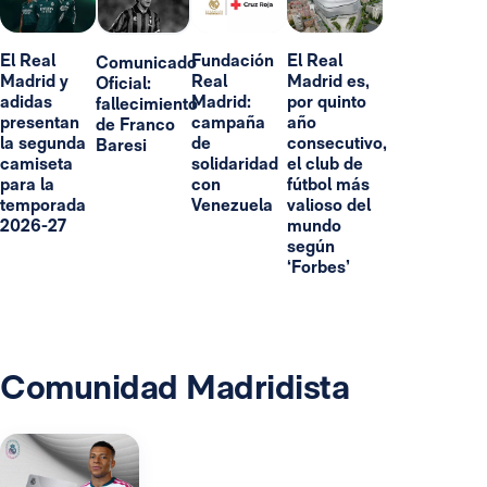
El Real
Fundación
El Real
Comunicado
Madrid y
Real
Madrid es,
Oficial:
adidas
Madrid:
por quinto
fallecimiento
presentan
campaña
año
de Franco
la segunda
de
consecutivo,
Baresi
camiseta
solidaridad
el club de
para la
con
fútbol más
temporada
Venezuela
valioso del
2026-27
mundo
según
‘Forbes’
Comunidad Madridista