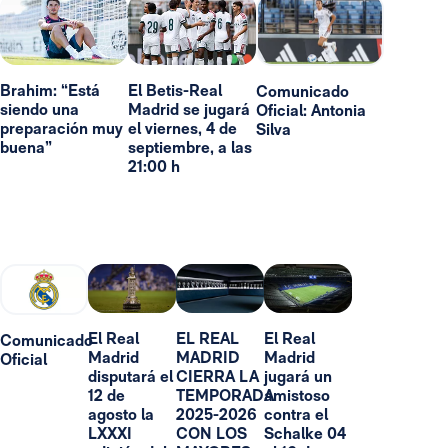
Brahim: “Está
El Betis-Real
Comunicado
siendo una
Madrid se jugará
Oficial: Antonia
preparación muy
el viernes, 4 de
Silva
buena”
septiembre, a las
21:00 h
El Real
EL REAL
El Real
Comunicado
Madrid
MADRID
Madrid
Oficial
disputará el
CIERRA LA
jugará un
12 de
TEMPORADA
amistoso
agosto la
2025-2026
contra el
LXXXI
CON LOS
Schalke 04