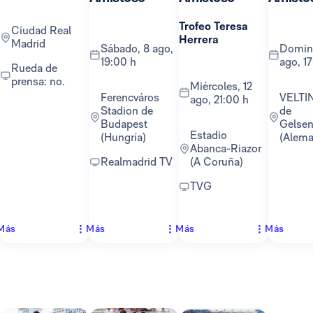
Trofeo Teresa
Ciudad Real
Herrera
Madrid
sábado, 8 ago,
domingo, 16
19:00 h
ago, 1
Rueda de
prensa: no.
miércoles, 12
Ferencváros
VELTINS-Arena
ago, 21:00 h
Stadion de
de
Budapest
Gelsen
Estadio
(Hungría)
(Alema
Abanca-Riazor
Realmadrid TV
(A Coruña)
TVG
Más
Más
Más
Más