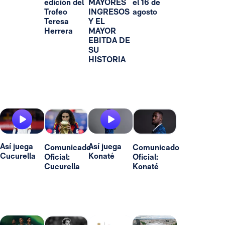
edición del
MAYORES
el 16 de
Trofeo
INGRESOS
agosto
Teresa
Y EL
Herrera
MAYOR
EBITDA DE
SU
HISTORIA
Así juega
Así juega
Comunicado
Comunicado
Cucurella
Konaté
Oficial:
Oficial:
Cucurella
Konaté