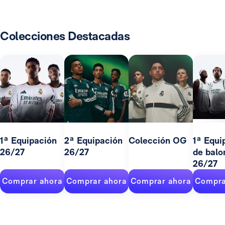
Colecciones Destacadas
1ª Equipación
2ª Equipación
Colección OG
1ª Equi
26/27
26/27
de balo
26/27
Comprar ahora
Comprar ahora
Comprar ahora
Compra