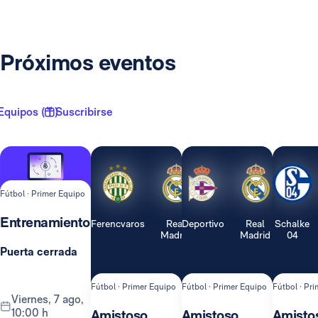
Próximos eventos
Equipos ( 1 )
Suscribirse
Fútbol · Primer Equipo
Entrenamiento
Ferencvaros
Real
Deportivo
Real
Schalke
Madrid
Madrid
04
Puerta cerrada
Fútbol · Primer Equipo
Fútbol · Primer Equipo
Fútbol · Pr
viernes, 7 ago,
10:00 h
Amistoso
Amistoso
Amisto