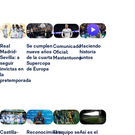
Real
Se cumplen
Haciendo
Comunicado
Madrid-
nueve años
historia
Oficial:
Sevilla: a
de la cuarta
juntos
Mastantuono
seguir
Supercopa
invictas en
de Europa
la
pretemporada
Castilla-
Reconocimiento
El equipo se
Así es el