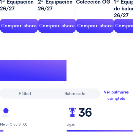
1ª Equipación
2ª Equipación
Colección OG
1ª Equi
26/27
26/27
de balo
26/27
Comprar ahora
Comprar ahora
Comprar ahora
Compra
Un palmarés de
leyenda
Ver palmarés
Fútbol
Baloncesto
completo
36
Mejor Club S. XX
Ligas