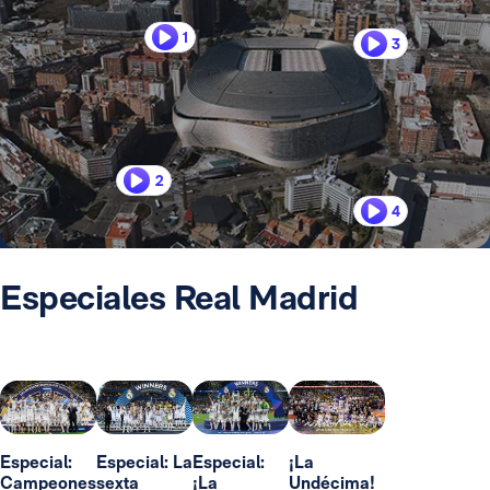
1
3
2
4
Especiales Real Madrid
Especial:
Especial: La
Especial:
¡La
Campeones
sexta
¡La
Undécima!