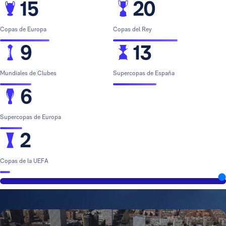
15
20
Copas de Europa
Copas del Rey
9
13
Mundiales de Clubes
Supercopas de España
6
Supercopas de Europa
2
Copas de la UEFA