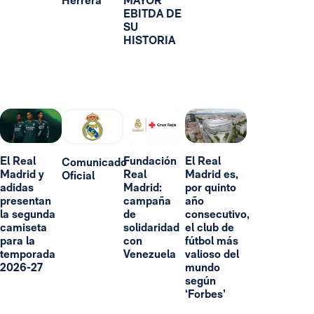
Herrera
MAYOR
EBITDA DE
SU
HISTORIA
El Real
Fundación
El Real
Comunicado
Madrid y
Real
Madrid es,
Oficial
adidas
Madrid:
por quinto
presentan
campaña
año
la segunda
de
consecutivo,
camiseta
solidaridad
el club de
para la
con
fútbol más
temporada
Venezuela
valioso del
2026-27
mundo
según
‘Forbes’