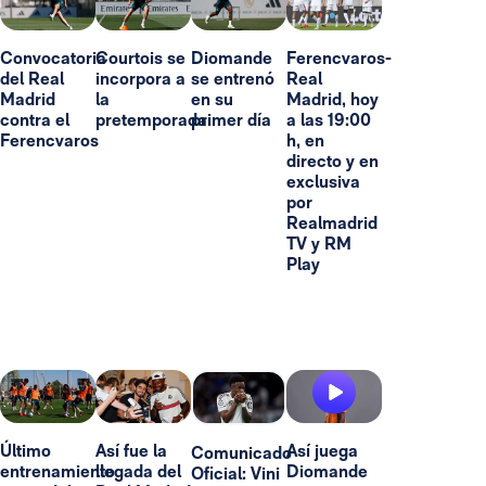
Convocatoria
Courtois se
Diomande
Ferencvaros-
del Real
incorpora a
se entrenó
Real
Madrid
la
en su
Madrid, hoy
contra el
pretemporada
primer día
a las 19:00
Ferencvaros
h, en
directo y en
exclusiva
por
Realmadrid
TV y RM
Play
Último
Así fue la
Así juega
Comunicado
entrenamiento
llegada del
Diomande
Oficial: Vini