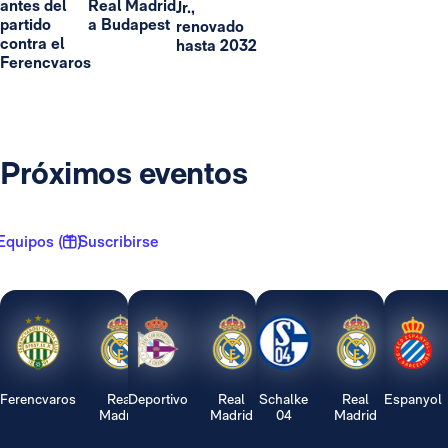
antes del
Real Madrid
Jr.,
partido
a Budapest
renovado
contra el
hasta 2032
Ferencvaros
Próximos eventos
Equipos ( 1 )
Suscribirse
Ferencvaros
Real
Deportivo
Real
Schalke
Real
Espanyol
Madrid
Madrid
04
Madrid