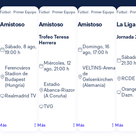
Fútbol · Primer Equipo
Fútbol · Primer Equipo
Fútbol · Primer Equipo
Fútbol · Pr
Amistoso
Amistoso
Amistoso
La Liga
Trofeo Teresa
Jornada 
Herrera
sábado, 8 ago,
domingo, 16
19:00 h
ago, 17:00 h
sábado, 22 ago,
miércoles, 12
21:30 
Ferencváros
VELTINS-Arena
ago, 21:00 h
Stadion de
de
RCDE
Budapest
Gelsenkirchen
Estadio
(Hungría)
(Alemania)
Orange TV y
Abanca-Riazor
Dazn.
Realmadrid TV
(A Coruña)
TVG
Más
Más
Más
Más