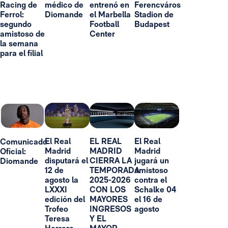
Racing de
médico de
entrenó en
Ferencváros
Ferrol:
Diomande
el Marbella
Stadion de
segundo
Football
Budapest
amistoso de
Center
la semana
para el filial
El Real
EL REAL
El Real
Comunicado
Madrid
MADRID
Madrid
Oficial:
disputará el
CIERRA LA
jugará un
Diomande
12 de
TEMPORADA
amistoso
agosto la
2025-2026
contra el
LXXXI
CON LOS
Schalke 04
edición del
MAYORES
el 16 de
Trofeo
INGRESOS
agosto
Teresa
Y EL