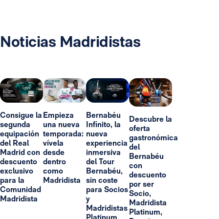
Noticias Madridistas
Consigue la
Empieza
Bernabéu
Descubre la
segunda
una nueva
Infinito, la
oferta
equipación
temporada:
nueva
gastronómica
del Real
vívela
experiencia
del
Madrid con
desde
inmersiva
Bernabéu
descuento
dentro
del Tour
con
exclusivo
como
Bernabéu,
descuento
para la
Madridista
sin coste
por ser
Comunidad
para Socios
Socio,
Madridista
y
Madridista
Madridistas
Platinum,
Platinum