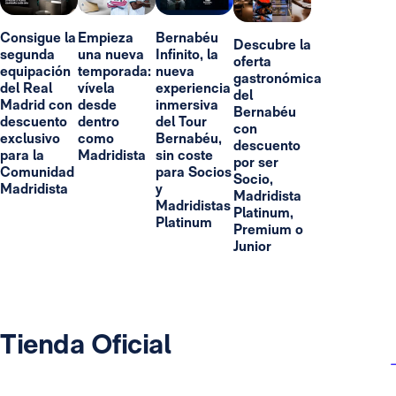
Consigue la
Empieza
Bernabéu
Descubre la
segunda
una nueva
Infinito, la
oferta
equipación
temporada:
nueva
gastronómica
del Real
vívela
experiencia
del
Madrid con
desde
inmersiva
Bernabéu
descuento
dentro
del Tour
con
exclusivo
como
Bernabéu,
descuento
para la
Madridista
sin coste
por ser
Comunidad
para Socios
Socio,
Madridista
y
Madridista
Madridistas
Platinum,
Platinum
Premium o
Junior
Tienda Oficial