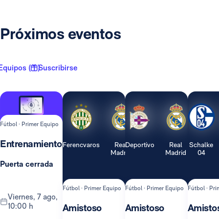
Próximos eventos
Equipos ( 1 )
Suscribirse
Fútbol · Primer Equipo
Entrenamiento
Ferencvaros
Real
Deportivo
Real
Schalke
Madrid
Madrid
04
Puerta cerrada
Fútbol · Primer Equipo
Fútbol · Primer Equipo
Fútbol · Pr
viernes, 7 ago,
10:00 h
Amistoso
Amistoso
Amisto