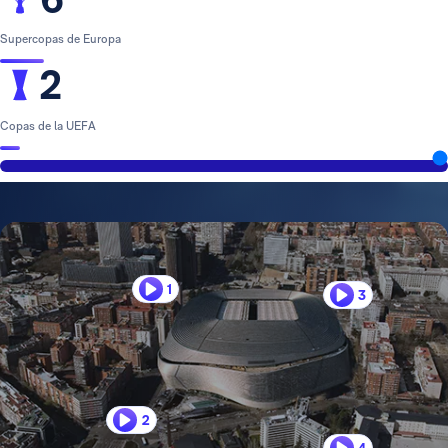
Supercopas de Europa
2
Copas de la UEFA
1
3
2