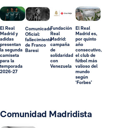
El Real
Fundación
El Real
Comunicado
Madrid y
Real
Madrid es,
Oficial:
adidas
Madrid:
por quinto
fallecimiento
presentan
campaña
año
de Franco
la segunda
de
consecutivo,
Baresi
camiseta
solidaridad
el club de
para la
con
fútbol más
temporada
Venezuela
valioso del
2026-27
mundo
según
‘Forbes’
Comunidad Madridista