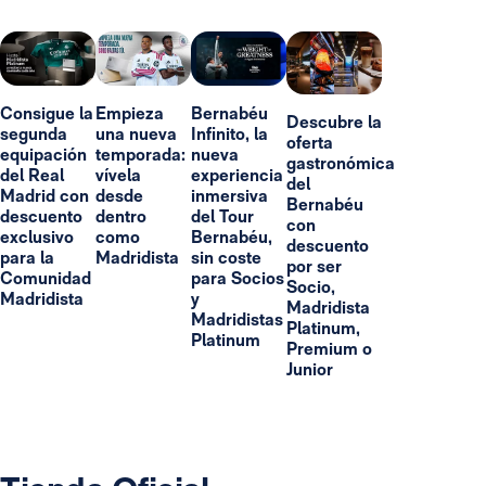
Consigue la
Empieza
Bernabéu
Descubre la
segunda
una nueva
Infinito, la
oferta
equipación
temporada:
nueva
gastronómica
del Real
vívela
experiencia
del
Madrid con
desde
inmersiva
Bernabéu
descuento
dentro
del Tour
con
exclusivo
como
Bernabéu,
descuento
para la
Madridista
sin coste
por ser
Comunidad
para Socios
Socio,
Madridista
y
Madridista
Madridistas
Platinum,
Platinum
Premium o
Junior