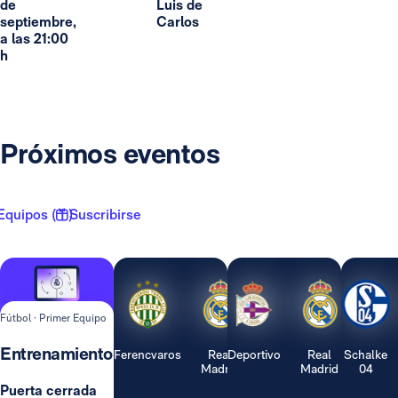
de
Luis de
septiembre,
Carlos
a las 21:00
h
Próximos eventos
Equipos ( 1 )
Suscribirse
Fútbol · Primer Equipo
Entrenamiento
Ferencvaros
Real
Deportivo
Real
Schalke
Madrid
Madrid
04
Puerta cerrada