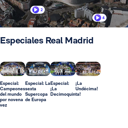
2
4
Especiales Real Madrid
Especial:
Especial: La
Especial:
¡La
Campeones
sexta
¡La
Undécima!
del mundo
Supercopa
Decimoquinta!
por novena
de Europa
vez