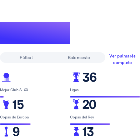
Un palmarés de
leyenda
Ver palmarés
Fútbol
Baloncesto
completo
36
Mejor Club S. XX
Ligas
15
20
Copas de Europa
Copas del Rey
9
13