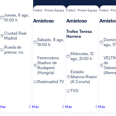
Fútbol · Primer Equipo
Fútbol · Primer Equipo
Fútbol · Pr
jueves, 6 ago,
10:00 h
Amistoso
Amistoso
Amisto
Trofeo Teresa
Ciudad Real
Herrera
Madrid
sábado, 8 ago,
domingo, 16
19:00 h
ago, 1
Rueda de
prensa: no.
miércoles, 12
Ferencváros
VELTINS-Arena
ago, 21:00 h
Stadion de
de
Budapest
Gelsen
Estadio
(Hungría)
(Alema
Abanca-Riazor
Realmadrid TV
(A Coruña)
TVG
Más
Más
Más
Más