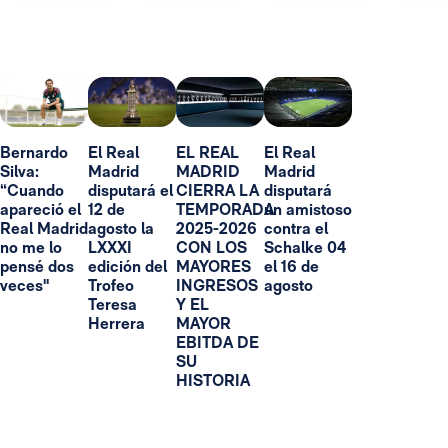
Bernardo
El Real
EL REAL
El Real
Silva:
Madrid
MADRID
Madrid
“Cuando
disputará el
CIERRA LA
disputará
apareció el
12 de
TEMPORADA
un amistoso
Real Madrid
agosto la
2025-2026
contra el
no me lo
LXXXI
CON LOS
Schalke 04
pensé dos
edición del
MAYORES
el 16 de
veces"
Trofeo
INGRESOS
agosto
Teresa
Y EL
Herrera
MAYOR
EBITDA DE
SU
HISTORIA