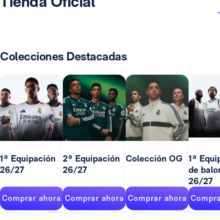
Tienda Oficial
Colecciones Destacadas
1ª Equipación
2ª Equipación
Colección OG
1ª Equi
26/27
26/27
de balo
26/27
Comprar ahora
Comprar ahora
Comprar ahora
Compra