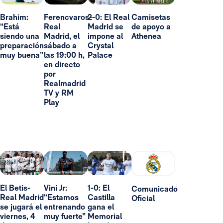
Brahim:
Ferencvaros-
2-0: El Real
Camisetas
“Está
Real
Madrid se
de apoyo a
siendo una
Madrid, el
impone al
Athenea
preparación
sábado a
Crystal
muy buena”
las 19:00 h,
Palace
en directo
por
Realmadrid
TV y RM
Play
El Betis-
Vini Jr:
1-0: El
Comunicado
Real Madrid
“Estamos
Castilla
Oficial
se jugará el
entrenando
gana el
viernes, 4
muy fuerte”
Memorial