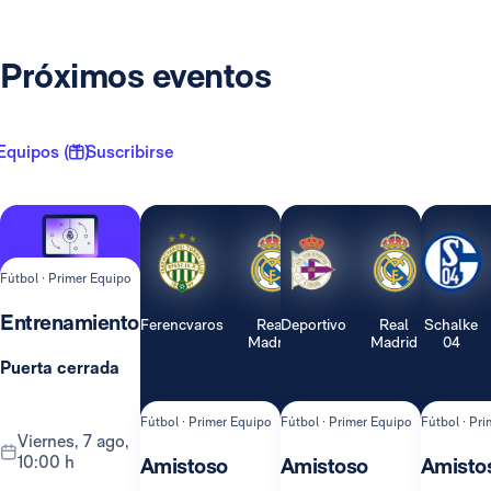
Próximos eventos
Equipos ( 1 )
Suscribirse
Fútbol · Primer Equipo
Entrenamiento
Ferencvaros
Real
Deportivo
Real
Schalke
Madrid
Madrid
04
Puerta cerrada
Fútbol · Primer Equipo
Fútbol · Primer Equipo
Fútbol · Pr
viernes, 7 ago,
10:00 h
Amistoso
Amistoso
Amisto