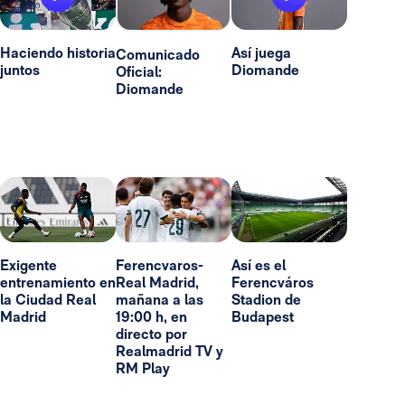
Haciendo historia
Así juega
Comunicado
juntos
Diomande
Oficial:
Diomande
Exigente
Ferencvaros-
Así es el
entrenamiento en
Real Madrid,
Ferencváros
la Ciudad Real
mañana a las
Stadion de
Madrid
19:00 h, en
Budapest
directo por
Realmadrid TV y
RM Play