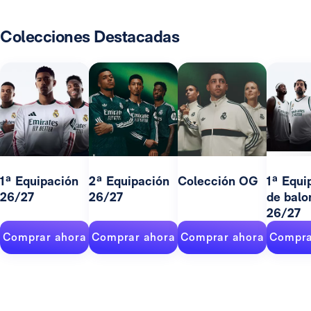
Colecciones Destacadas
1ª Equipación
2ª Equipación
Colección OG
1ª Equi
26/27
26/27
de balo
26/27
Comprar ahora
Comprar ahora
Comprar ahora
Compra