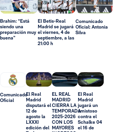
Brahim: “Está
El Betis-Real
Comunicado
siendo una
Madrid se jugará
Oficial: Antonia
preparación muy
el viernes, 4 de
Silva
buena”
septiembre, a las
21:00 h
El Real
EL REAL
El Real
Comunicado
Madrid
MADRID
Madrid
Oficial
disputará el
CIERRA LA
jugará un
12 de
TEMPORADA
amistoso
agosto la
2025-2026
contra el
LXXXI
CON LOS
Schalke 04
edición del
MAYORES
el 16 de