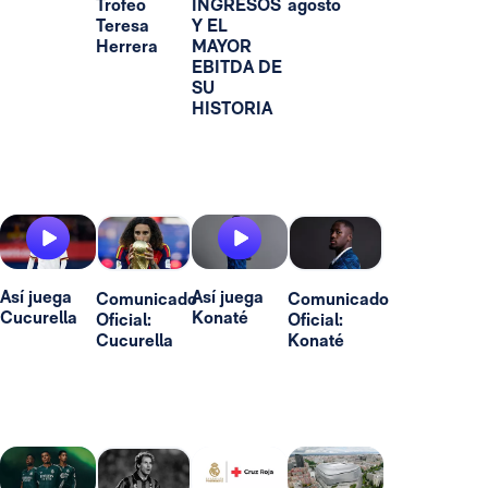
Trofeo
INGRESOS
agosto
Teresa
Y EL
Herrera
MAYOR
EBITDA DE
SU
HISTORIA
Así juega
Así juega
Comunicado
Comunicado
Cucurella
Konaté
Oficial:
Oficial:
Cucurella
Konaté