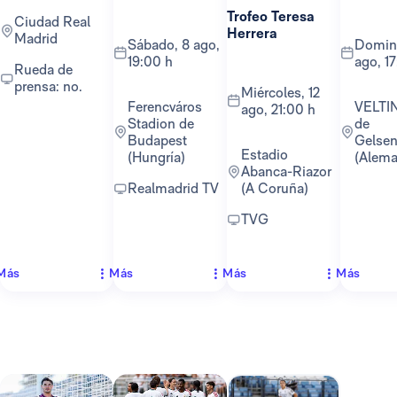
Trofeo Teresa
Ciudad Real
Herrera
Madrid
sábado, 8 ago,
domingo, 16
19:00 h
ago, 1
Rueda de
prensa: no.
miércoles, 12
Ferencváros
VELTINS-Arena
ago, 21:00 h
Stadion de
de
Budapest
Gelsen
Estadio
(Hungría)
(Alema
Abanca-Riazor
Realmadrid TV
(A Coruña)
TVG
Más
Más
Más
Más