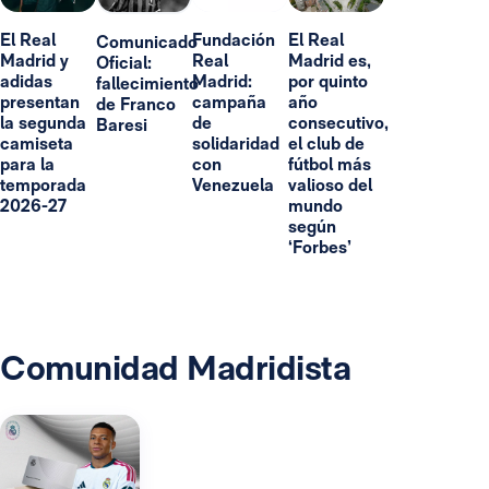
El Real
Fundación
El Real
Comunicado
Madrid y
Real
Madrid es,
Oficial:
adidas
Madrid:
por quinto
fallecimiento
presentan
campaña
año
de Franco
la segunda
de
consecutivo,
Baresi
camiseta
solidaridad
el club de
para la
con
fútbol más
temporada
Venezuela
valioso del
2026-27
mundo
según
‘Forbes’
Comunidad Madridista