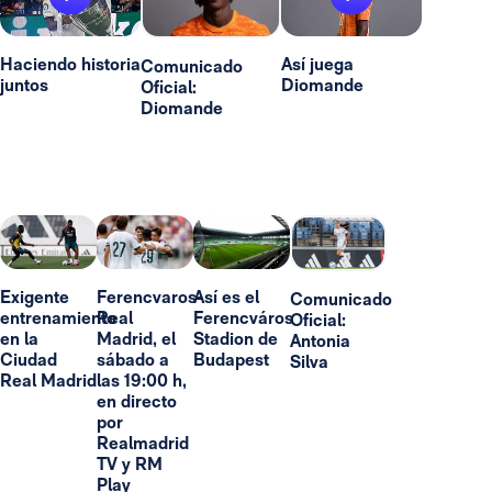
Haciendo historia
Así juega
Comunicado
juntos
Diomande
Oficial:
Diomande
Exigente
Ferencvaros-
Así es el
Comunicado
entrenamiento
Real
Ferencváros
Oficial:
en la
Madrid, el
Stadion de
Antonia
Ciudad
sábado a
Budapest
Silva
Real Madrid
las 19:00 h,
en directo
por
Realmadrid
TV y RM
Play