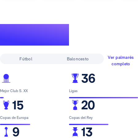
Un palmarés de
leyenda
Ver palmarés
Fútbol
Baloncesto
completo
36
Mejor Club S. XX
Ligas
15
20
Copas de Europa
Copas del Rey
9
13