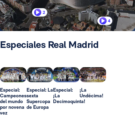
2
4
Especiales Real Madrid
Especial:
Especial: La
Especial:
¡La
Campeones
sexta
¡La
Undécima!
del mundo
Supercopa
Decimoquinta!
por novena
de Europa
vez