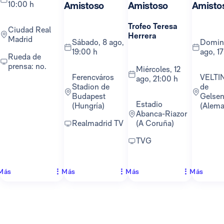
10:00 h
Amistoso
Amistoso
Amisto
Trofeo Teresa
Ciudad Real
Herrera
Madrid
sábado, 8 ago,
domingo, 16
19:00 h
ago, 1
Rueda de
prensa: no.
miércoles, 12
Ferencváros
VELTINS-Arena
ago, 21:00 h
Stadion de
de
Budapest
Gelsen
Estadio
(Hungría)
(Alema
Abanca-Riazor
Realmadrid TV
(A Coruña)
TVG
Más
Más
Más
Más