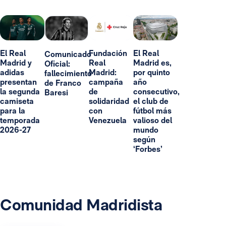
El Real
Fundación
El Real
Comunicado
Madrid y
Real
Madrid es,
Oficial:
adidas
Madrid:
por quinto
fallecimiento
presentan
campaña
año
de Franco
la segunda
de
consecutivo,
Baresi
camiseta
solidaridad
el club de
para la
con
fútbol más
temporada
Venezuela
valioso del
2026-27
mundo
según
‘Forbes’
Comunidad Madridista