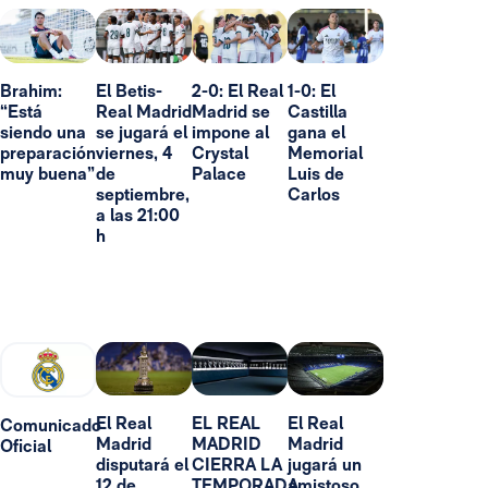
Brahim:
El Betis-
2-0: El Real
1-0: El
“Está
Real Madrid
Madrid se
Castilla
siendo una
se jugará el
impone al
gana el
preparación
viernes, 4
Crystal
Memorial
muy buena”
de
Palace
Luis de
septiembre,
Carlos
a las 21:00
h
El Real
EL REAL
El Real
Comunicado
Madrid
MADRID
Madrid
Oficial
disputará el
CIERRA LA
jugará un
12 de
TEMPORADA
amistoso