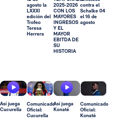
agosto la
2025-2026
contra el
LXXXI
CON LOS
Schalke 04
edición del
MAYORES
el 16 de
Trofeo
INGRESOS
agosto
Teresa
Y EL
Herrera
MAYOR
EBITDA DE
SU
HISTORIA
Así juega
Así juega
Comunicado
Comunicado
Cucurella
Konaté
Oficial:
Oficial:
Cucurella
Konaté