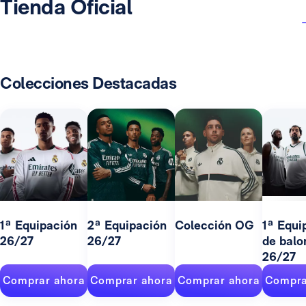
Tienda Oficial
Colecciones Destacadas
1ª Equipación
2ª Equipación
Colección OG
1ª Equi
26/27
26/27
de balo
26/27
Comprar ahora
Comprar ahora
Comprar ahora
Compra