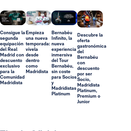
Consigue la
Empieza
Bernabéu
Descubre la
segunda
una nueva
Infinito, la
oferta
equipación
temporada:
nueva
gastronómica
del Real
vívela
experiencia
del
Madrid con
desde
inmersiva
Bernabéu
descuento
dentro
del Tour
con
exclusivo
como
Bernabéu,
descuento
para la
Madridista
sin coste
por ser
Comunidad
para Socios
Socio,
Madridista
y
Madridista
Madridistas
Platinum,
Platinum
Premium o
Junior