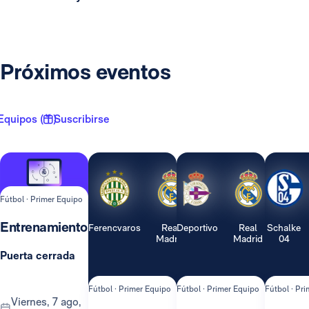
Próximos eventos
Equipos ( 1 )
Suscribirse
Fútbol · Primer Equipo
Entrenamiento
Ferencvaros
Real
Deportivo
Real
Schalke
Madrid
Madrid
04
Puerta cerrada
Fútbol · Primer Equipo
Fútbol · Primer Equipo
Fútbol · Pr
viernes, 7 ago,