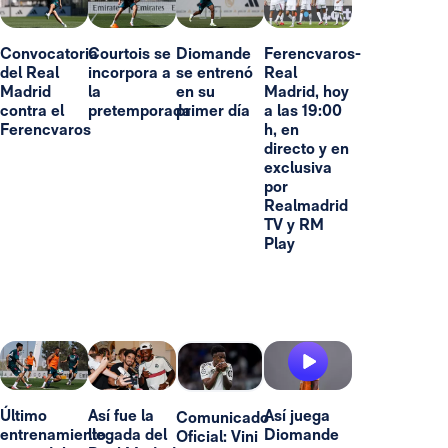
Convocatoria
Courtois se
Diomande
Ferencvaros-
del Real
incorpora a
se entrenó
Real
Madrid
la
en su
Madrid, hoy
contra el
pretemporada
primer día
a las 19:00
Ferencvaros
h, en
directo y en
exclusiva
por
Realmadrid
TV y RM
Play
Último
Así fue la
Así juega
Comunicado
entrenamiento
llegada del
Diomande
Oficial: Vini