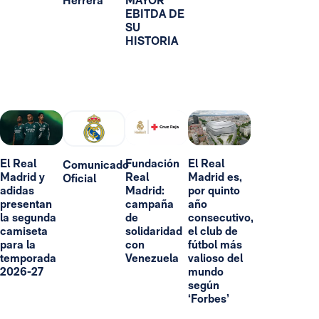
Herrera
MAYOR
EBITDA DE
SU
HISTORIA
El Real
Fundación
El Real
Comunicado
Madrid y
Real
Madrid es,
Oficial
adidas
Madrid:
por quinto
presentan
campaña
año
la segunda
de
consecutivo,
camiseta
solidaridad
el club de
para la
con
fútbol más
temporada
Venezuela
valioso del
2026-27
mundo
según
‘Forbes’