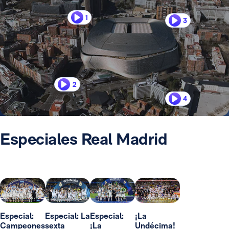
1
3
2
4
Especiales Real Madrid
Especial:
Especial: La
Especial:
¡La
Campeones
sexta
¡La
Undécima!