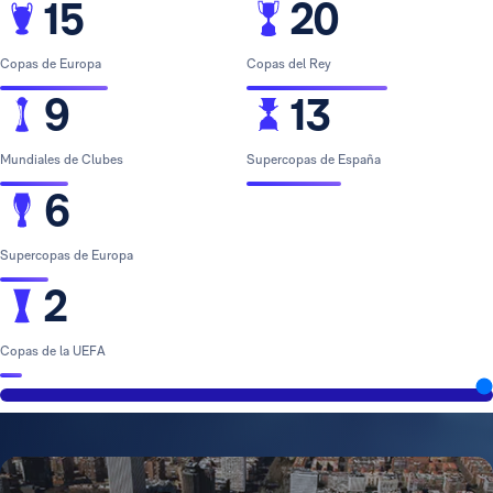
15
20
Copas de Europa
Copas del Rey
9
13
Mundiales de Clubes
Supercopas de España
6
Supercopas de Europa
2
Copas de la UEFA