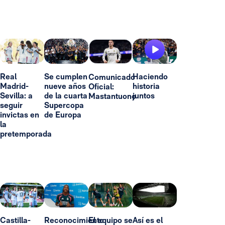
Real
Se cumplen
Haciendo
Comunicado
Madrid-
nueve años
historia
Oficial:
Sevilla: a
de la cuarta
juntos
Mastantuono
seguir
Supercopa
invictas en
de Europa
la
pretemporada
Castilla-
Reconocimiento
El equipo se
Así es el