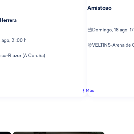
Amistoso
 Herrera
domingo, 16 ago, 1
12 ago, 21:00 h
VELTINS-Arena de 
anca-Riazor (A Coruña)
Más