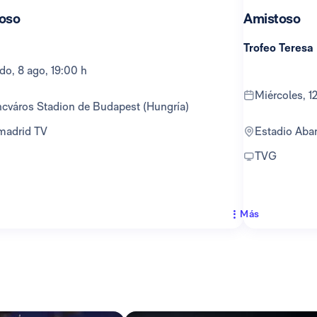
oso
Amistoso
Trofeo Teresa
ado, 8 ago, 19:00 h
miércoles, 
encváros Stadion de Budapest (Hungría)
lmadrid TV
Estadio Ab
TVG
Más