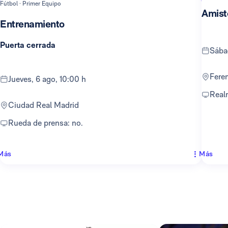
Fútbol · Primer Equipo
Amist
Entrenamiento
Puerta cerrada
sáb
Fer
jueves, 6 ago, 10:00 h
Rea
Ciudad Real Madrid
Rueda de prensa: no.
Más
Más