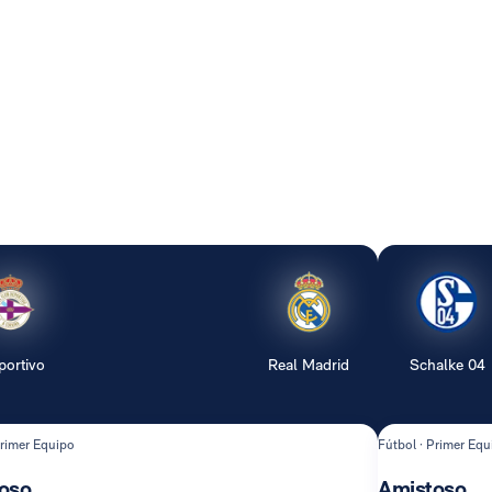
portivo
Real Madrid
Schalke 04
Primer Equipo
Fútbol · Primer Equ
oso
Amistoso