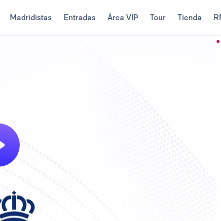
Madridistas
Entradas
Área VIP
Tour
Tienda
R