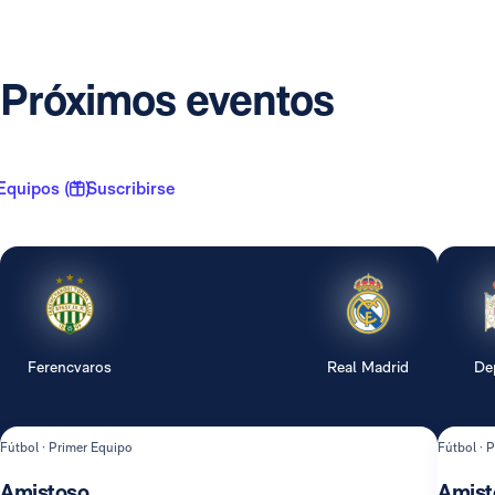
Próximos eventos
Equipos ( 1 )
Suscribirse
Ferencvaros
Real Madrid
De
Fútbol · Primer Equipo
Fútbol · 
Amistoso
Amist