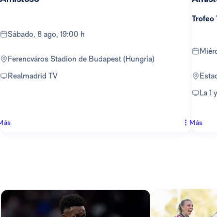
Trofeo
sábado, 8 ago, 19:00 h
mié
Ferencváros Stadion de Budapest (Hungría)
Realmadrid TV
Est
La 1
Más
Más