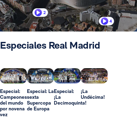
2
4
Especiales Real Madrid
Especial:
Especial: La
Especial:
¡La
Campeones
sexta
¡La
Undécima!
del mundo
Supercopa
Decimoquinta!
por novena
de Europa
vez