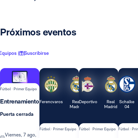
Próximos eventos
Equipos ( 1 )
Suscribirse
Fútbol · Primer Equipo
Entrenamiento
Ferencvaros
Real
Deportivo
Real
Schalke
Madrid
Madrid
04
Puerta cerrada
Fútbol · Primer Equipo
Fútbol · Primer Equipo
Fútbol · Pr
viernes, 7 ago,