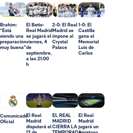
Brahim:
El Betis-
2-0: El Real
1-0: El
“Está
Real Madrid
Madrid se
Castilla
siendo una
se jugará el
impone al
gana el
preparación
viernes, 4
Crystal
Memorial
muy buena”
de
Palace
Luis de
septiembre,
Carlos
a las 21:00
h
El Real
EL REAL
El Real
Comunicado
Madrid
MADRID
Madrid
Oficial
disputará el
CIERRA LA
jugará un
12 de
TEMPORADA
amistoso