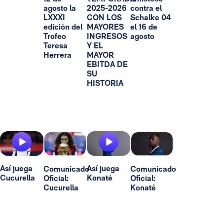
agosto la
2025-2026
contra el
LXXXI
CON LOS
Schalke 04
edición del
MAYORES
el 16 de
Trofeo
INGRESOS
agosto
Teresa
Y EL
Herrera
MAYOR
EBITDA DE
SU
HISTORIA
Así juega
Así juega
Comunicado
Comunicado
Cucurella
Konaté
Oficial:
Oficial:
Cucurella
Konaté