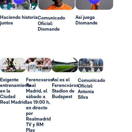
Haciendo historia
Así juega
Comunicado
juntos
Diomande
Oficial:
Diomande
Exigente
Ferencvaros-
Así es el
Comunicado
entrenamiento
Real
Ferencváros
Oficial:
en la
Madrid, el
Stadion de
Antonia
Ciudad
sábado a
Budapest
Silva
Real Madrid
las 19:00 h,
en directo
por
Realmadrid
TV y RM
Play