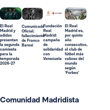
El Real
Fundación
El Real
Comunicado
Madrid y
Real
Madrid es,
Oficial:
adidas
Madrid:
por quinto
fallecimiento
presentan
campaña
año
de Franco
la segunda
de
consecutivo,
Baresi
camiseta
solidaridad
el club de
para la
con
fútbol más
temporada
Venezuela
valioso del
2026-27
mundo
según
‘Forbes’
Comunidad Madridista