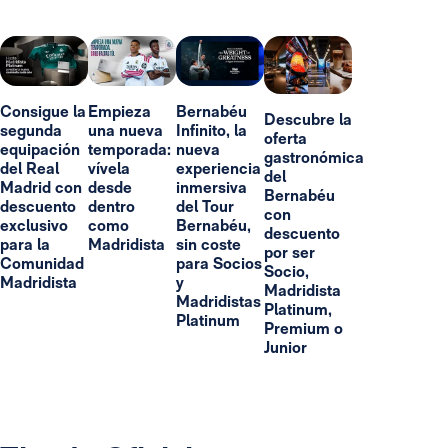
Consigue la
Empieza
Bernabéu
Descubre la
segunda
una nueva
Infinito, la
oferta
equipación
temporada:
nueva
gastronómica
del Real
vívela
experiencia
del
Madrid con
desde
inmersiva
Bernabéu
descuento
dentro
del Tour
con
exclusivo
como
Bernabéu,
descuento
para la
Madridista
sin coste
por ser
Comunidad
para Socios
Socio,
Madridista
y
Madridista
Madridistas
Platinum,
Platinum
Premium o
Junior