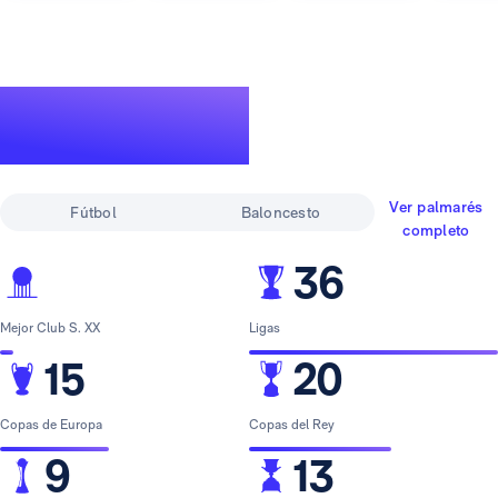
Un palmarés de
leyenda
Ver palmarés
Fútbol
Baloncesto
completo
36
Mejor Club S. XX
Ligas
15
20
Copas de Europa
Copas del Rey
9
13