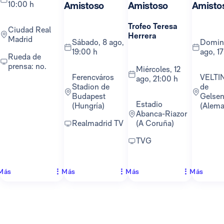
10:00 h
Amistoso
Amistoso
Amisto
Trofeo Teresa
Ciudad Real
Herrera
Madrid
sábado, 8 ago,
domingo, 16
19:00 h
ago, 1
Rueda de
prensa: no.
miércoles, 12
Ferencváros
VELTINS-Arena
ago, 21:00 h
Stadion de
de
Budapest
Gelsen
Estadio
(Hungría)
(Alema
Abanca-Riazor
Realmadrid TV
(A Coruña)
TVG
Más
Más
Más
Más