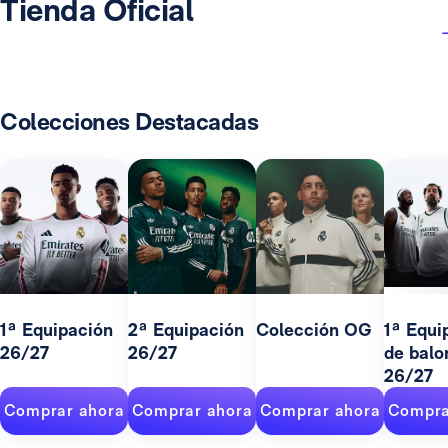
Tienda Oficial
Colecciones Destacadas
1ª Equipación
2ª Equipación
Colección OG
1ª Equi
26/27
26/27
de balo
26/27
Comprar ahora
Comprar ahora
Comprar ahora
Compra