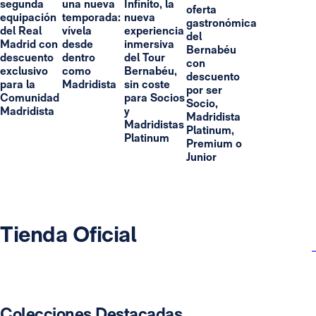
segunda
una nueva
Infinito, la
oferta
equipación
temporada:
nueva
gastronómica
del Real
vívela
experiencia
del
Madrid con
desde
inmersiva
Bernabéu
descuento
dentro
del Tour
con
exclusivo
como
Bernabéu,
descuento
para la
Madridista
sin coste
por ser
Comunidad
para Socios
Socio,
Madridista
y
Madridista
Madridistas
Platinum,
Platinum
Premium o
Junior
Tienda Oficial
Colecciones Destacadas