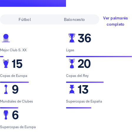
leyenda
Ver palmarés
Fútbol
Baloncesto
completo
36
Mejor Club S. XX
Ligas
15
20
Copas de Europa
Copas del Rey
9
13
Mundiales de Clubes
Supercopas de España
6
Supercopas de Europa