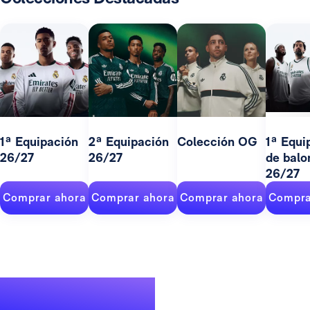
1ª Equipación
2ª Equipación
Colección OG
1ª Equi
26/27
26/27
de balo
26/27
Comprar ahora
Comprar ahora
Comprar ahora
Compra
Un palmarés de