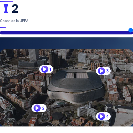
2
Copas de la UEFA
1
3
2
4