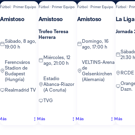
Fútbol · Primer Equipo
Fútbol · Primer Equipo
Fútbol · Primer Equipo
Fútbol · Pr
Amistoso
Amistoso
Amistoso
La Liga
Trofeo Teresa
Jornada 
Herrera
sábado, 8 ago,
domingo, 16
19:00 h
ago, 17:00 h
sábado, 22 ago,
miércoles, 12
21:30 
Ferencváros
VELTINS-Arena
ago, 21:00 h
Stadion de
de
RCDE
Budapest
Gelsenkirchen
Estadio
(Hungría)
(Alemania)
Orange TV y
Abanca-Riazor
Dazn.
Realmadrid TV
(A Coruña)
TVG
Más
Más
Más
Más