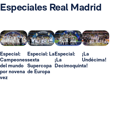
Especiales Real Madrid
Especial:
Especial: La
Especial:
¡La
Campeones
sexta
¡La
Undécima!
del mundo
Supercopa
Decimoquinta!
por novena
de Europa
vez