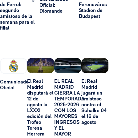
de Ferrol:
Ferencváros
Oficial:
segundo
Stadion de
Diomande
amistoso de la
Budapest
semana para el
filial
El Real
EL REAL
El Real
Comunicado
Madrid
MADRID
Madrid
Oficial
disputará el
CIERRA LA
jugará un
12 de
TEMPORADA
amistoso
agosto la
2025-2026
contra el
LXXXI
CON LOS
Schalke 04
edición del
MAYORES
el 16 de
Trofeo
INGRESOS
agosto
Teresa
Y EL
Herrera
MAYOR