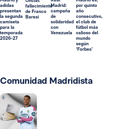
Oficial:
adidas
Madrid:
por quinto
fallecimiento
presentan
campaña
año
de Franco
la segunda
de
consecutivo,
Baresi
camiseta
solidaridad
el club de
para la
con
fútbol más
temporada
Venezuela
valioso del
2026-27
mundo
según
‘Forbes’
Comunidad Madridista