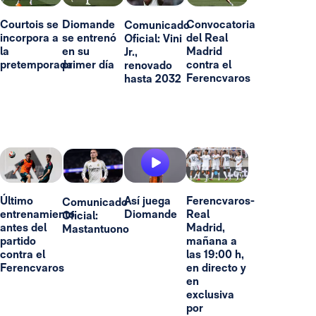
Courtois se
Diomande
Convocatoria
Comunicado
incorpora a
se entrenó
del Real
Oficial: Vini
la
en su
Madrid
Jr.,
pretemporada
primer día
contra el
renovado
Ferencvaros
hasta 2032
Último
Así juega
Ferencvaros-
Comunicado
entrenamiento
Diomande
Real
Oficial:
antes del
Madrid,
Mastantuono
partido
mañana a
contra el
las 19:00 h,
Ferencvaros
en directo y
en
exclusiva
por