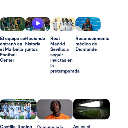
El equipo se
Haciendo
Real
Reconocimiento
entrenó en
historia
Madrid-
médico de
el Marbella
juntos
Sevilla: a
Diomande
Football
seguir
Center
invictas en
la
pretemporada
Castilla-Racing
Así es el
Comunicado