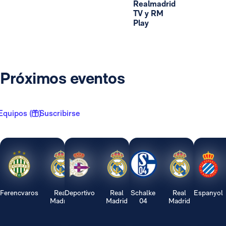
Realmadrid
TV y RM
Play
Próximos eventos
Equipos ( 1 )
Suscribirse
Ferencvaros
Real
Deportivo
Real
Schalke
Real
Espanyol
Madrid
Madrid
04
Madrid