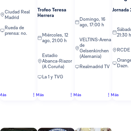
Trofeo Teresa
Jornada 
Ciudad Real
Herrera
Madrid
domingo, 16
ago, 17:00 h
Rueda de
sábado, 22 ago,
prensa: no.
miércoles, 12
21:30 
VELTINS-Arena
ago, 21:00 h
de
RCDE
Gelsenkirchen
Estadio
(Alemania)
Orange TV y
Abanca-Riazor
Dazn.
(A Coruña)
Realmadrid TV
La 1 y TVG
Más
Más
Más
Más