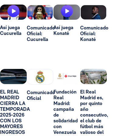
Así juega
Así juega
Comunicado
Comunicado
Cucurella
Konaté
Oficial:
Oficial:
Cucurella
Konaté
EL REAL
Fundación
El Real
Comunicado
MADRID
Real
Madrid es,
Oficial
CIERRA LA
Madrid:
por quinto
TEMPORADA
campaña
año
2025-2026
de
consecutivo,
CON LOS
solidaridad
el club de
MAYORES
con
fútbol más
INGRESOS
Venezuela
valioso del