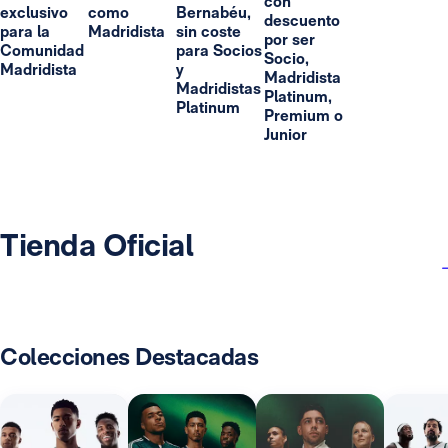
con
exclusivo
como
Bernabéu,
descuento
para la
Madridista
sin coste
por ser
Comunidad
para Socios
Socio,
Madridista
y
Madridista
Madridistas
Platinum,
Platinum
Premium o
Junior
Tienda Oficial
Colecciones Destacadas