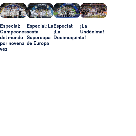
Especial:
Especial: La
Especial:
¡La
Campeones
sexta
¡La
Undécima!
del mundo
Supercopa
Decimoquinta!
por novena
de Europa
vez