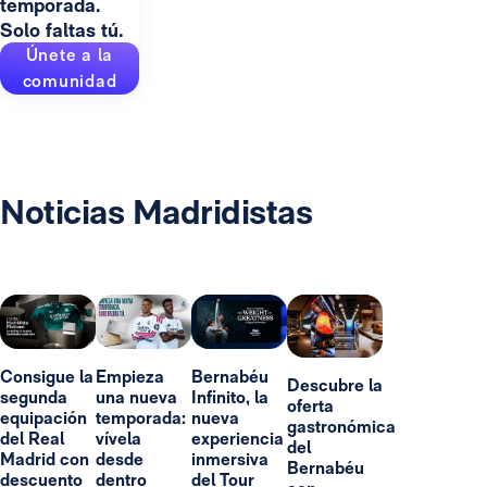
temporada.
Solo faltas tú.
Únete a la
comunidad
Noticias Madridistas
Consigue la
Empieza
Bernabéu
Descubre la
segunda
una nueva
Infinito, la
oferta
equipación
temporada:
nueva
gastronómica
del Real
vívela
experiencia
del
Madrid con
desde
inmersiva
Bernabéu
descuento
dentro
del Tour