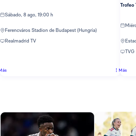
Trofeo
sábado, 8 ago, 19:00 h
mié
Ferencváros Stadion de Budapest (Hungría)
Realmadrid TV
Est
TVG
Más
Más