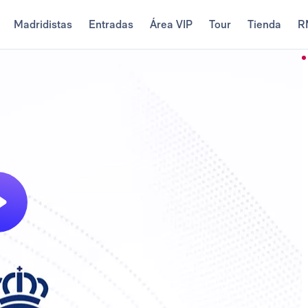
Madridistas
Entradas
Área VIP
Tour
Tienda
R