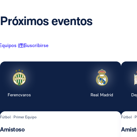
Próximos eventos
Equipos ( 1 )
Suscribirse
Ferencvaros
Real Madrid
De
Fútbol · Primer Equipo
Fútbol · 
Amistoso
Amist