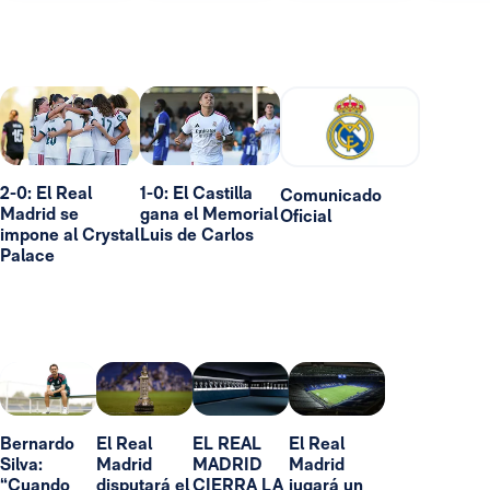
2-0: El Real
1-0: El Castilla
Comunicado
Madrid se
gana el Memorial
Oficial
impone al Crystal
Luis de Carlos
Palace
Bernardo
El Real
EL REAL
El Real
Silva:
Madrid
MADRID
Madrid
“Cuando
disputará el
CIERRA LA
jugará un