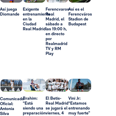
Así juega
Exigente
Ferencvaros-
Así es el
Diomande
entrenamiento
Real
Ferencváros
en la
Madrid, el
Stadion de
Ciudad
sábado a
Budapest
Real Madrid
las 19:00 h,
en directo
por
Realmadrid
TV y RM
Play
Brahim:
El Betis-
Vini Jr:
Comunicado
“Está
Real Madrid
“Estamos
Oficial:
siendo una
se jugará el
entrenando
Antonia
preparación
viernes, 4
muy fuerte”
Silva