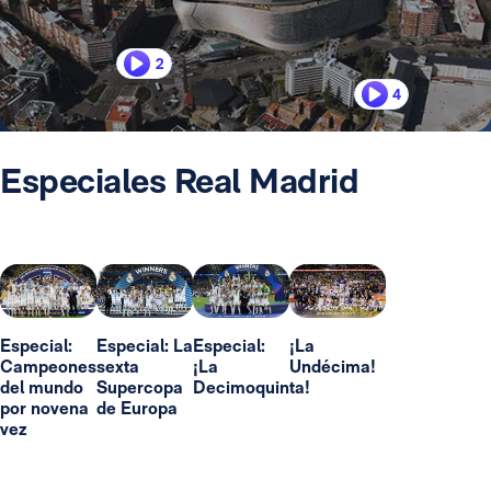
2
4
Especiales Real Madrid
Especial:
Especial: La
Especial:
¡La
Campeones
sexta
¡La
Undécima!
del mundo
Supercopa
Decimoquinta!
por novena
de Europa
vez