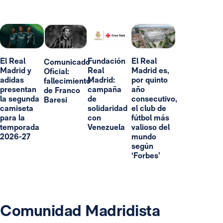
El Real
Fundación
El Real
Comunicado
Madrid y
Real
Madrid es,
Oficial:
adidas
Madrid:
por quinto
fallecimiento
presentan
campaña
año
de Franco
la segunda
de
consecutivo,
Baresi
camiseta
solidaridad
el club de
para la
con
fútbol más
temporada
Venezuela
valioso del
2026-27
mundo
según
‘Forbes’
Comunidad Madridista