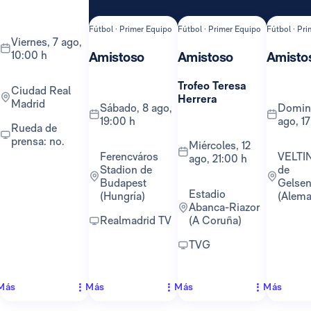
Fútbol · Primer Equipo
Fútbol · Primer Equipo
Fútbol · Pr
viernes, 7 ago,
10:00 h
Amistoso
Amistoso
Amisto
Trofeo Teresa
Ciudad Real
Herrera
Madrid
sábado, 8 ago,
domingo, 16
19:00 h
ago, 1
Rueda de
prensa: no.
miércoles, 12
Ferencváros
VELTINS-Arena
ago, 21:00 h
Stadion de
de
Budapest
Gelsen
Estadio
(Hungría)
(Alema
Abanca-Riazor
Realmadrid TV
(A Coruña)
TVG
Más
Más
Más
Más