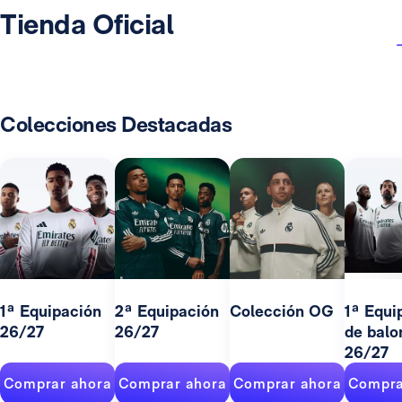
Tienda Oficial
Colecciones Destacadas
1ª Equipación
2ª Equipación
Colección OG
1ª Equi
26/27
26/27
de balo
26/27
Comprar ahora
Comprar ahora
Comprar ahora
Compra