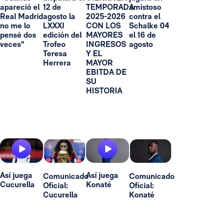
apareció el
12 de
TEMPORADA
amistoso
Real Madrid
agosto la
2025-2026
contra el
no me lo
LXXXI
CON LOS
Schalke 04
pensé dos
edición del
MAYORES
el 16 de
veces"
Trofeo
INGRESOS
agosto
Teresa
Y EL
Herrera
MAYOR
EBITDA DE
SU
HISTORIA
Así juega
Así juega
Comunicado
Comunicado
Cucurella
Konaté
Oficial:
Oficial:
Cucurella
Konaté