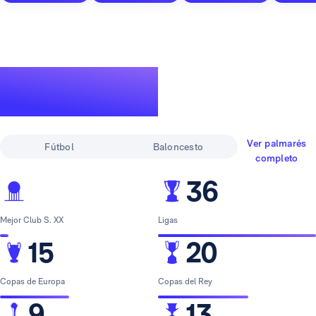
Un palmarés de
leyenda
Ver palmarés
Fútbol
Baloncesto
completo
36
Mejor Club S. XX
Ligas
15
20
Copas de Europa
Copas del Rey
9
13