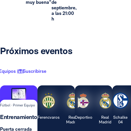
muy buena”
de
septiembre,
a las 21:00
h
Próximos eventos
Equipos ( 1 )
Suscribirse
Fútbol · Primer Equipo
Entrenamiento
Ferencvaros
Real
Deportivo
Real
Schalke
Madrid
Madrid
04
Puerta cerrada