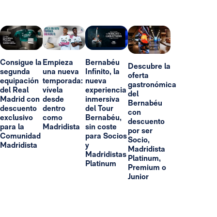
Consigue la
Empieza
Bernabéu
Descubre la
segunda
una nueva
Infinito, la
oferta
equipación
temporada:
nueva
gastronómica
del Real
vívela
experiencia
del
Madrid con
desde
inmersiva
Bernabéu
descuento
dentro
del Tour
con
exclusivo
como
Bernabéu,
descuento
para la
Madridista
sin coste
por ser
Comunidad
para Socios
Socio,
Madridista
y
Madridista
Madridistas
Platinum,
Platinum
Premium o
Junior